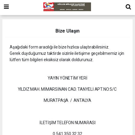
Bize Ulaşın
Aşağıdaki form aracılığı ile bize hızlıca ulaştırabilirsiniz.
Gerek duyduğumuz taktirde sizinle iletişime geçebilmemiz için
lütfen tüm bilgileri eksiksiz olarak doldurunuz.
YAYIN YÖNETİM YERİ
YILDIZ MAH. MİMARSİNAN CAD. TANYELİ APT.NO:5/C
MURATPAŞA / ANTALYA
İLETİŞİM TELEFON NUMARASI
0 541 350 32 32