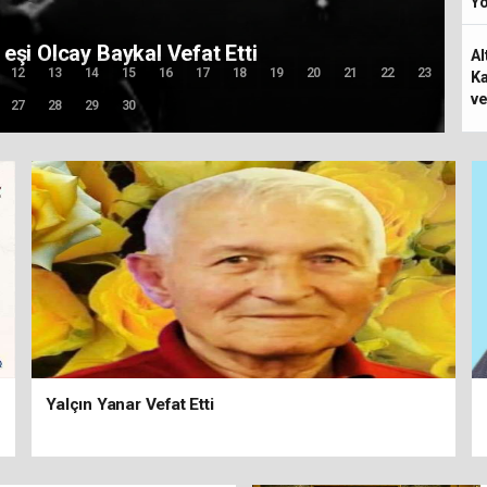
Yo
Altıntuğ Vefat Etti
Al
12
13
14
15
16
17
18
19
20
21
22
23
Ka
ve
27
28
29
30
Yalçın Yanar Vefat Etti