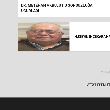
DR. METEHAN AKBULUT’U SONSUZLUĞA
UĞURLADI
HÜSEYİN İNCEKARA H
Aradığ
VEFAT EDENLER 