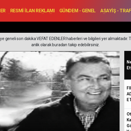
BER
RESMİ İLAN REKLAMI
GÜNDEM - GENEL
ASAYİŞ - TRA
SAĞLIK
SPOR
KÜLTÜR - TURİZM - SANAT
RÖPORTAJ
ENLER
TOPLANTI - DÜĞÜN
e geneli son dakika VEFAT EDENLER haberleri ve bilgileri yer almaktadır.
anlık olarak buradan takip edebilirsiniz.
Ne
Et
F
A
E
Ot
Ka
Gö