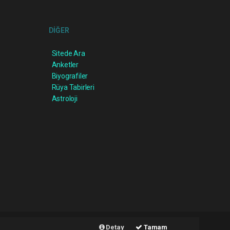
DİĞER
Sitede Ara
Anketler
Biyografiler
Rüya Tabirleri
Astroloji
r script
Haber Yazılımı:
Web Aksiyon ®
Detay
Tamam