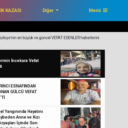
FİK KAZASI
Diğer
Menü
GAZETEMİZ
 Türkiye'nin en büyük ve güncel VEFAT EDENLER haberlerini
rmin İncekara Vefat
ti
IRINCI ESNAFINDAN
DNAN GÜLCÜ VEFAT
TTİ
el Yangınında Hayatını
ybeden Anne ve Kızı
zyaşları İçinde Son