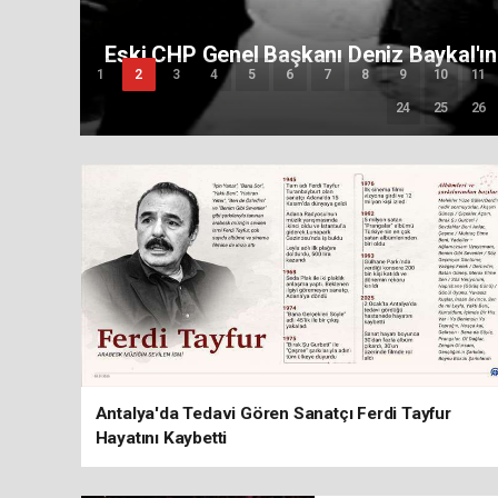
Isparta'nın Acı Kaybı: Nevriye 
1
2
3
4
5
6
7
8
9
10
11
24
25
26
Antalya'da Tedavi Gören Sanatçı Ferdi Tayfur
Hayatını Kaybetti