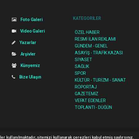
KATEGORİLER
Foto Galeri
Video Galeri
ÖZEL HABER
RESMİ İLAN REKLAMI
Yazarlar
GÜNDEM - GENEL
ASAYİŞ - TRAFİK KAZASI
Arşivler
SİYASET
Künyemiz
SAĞLIK
SPOR
Bize Ulaşın
KÜLTÜR - TURİZM - SANAT
RÖPORTAJ
GAZETEMİZ
VEFAT EDENLER
TOPLANTI - DÜĞÜN
opyright 2026 ©
haber yazılımı
haber paketi
haber scripti
haber yazılım
habe
er kullanılmaktadır, sitemizi kullanarak çerezleri kabul etmiş saylırsınız.