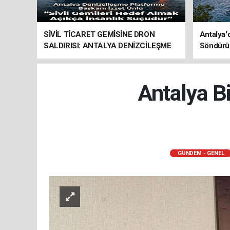
SİVİL TİCARET GEMİSİNE DRON
Antalya'
SALDIRISI: ANTALYA DENİZCİLEŞME
Söndürü
PLATFORMU’NDAN SERT TEPKİ
Antalya B
GÜNDEM - GENEL