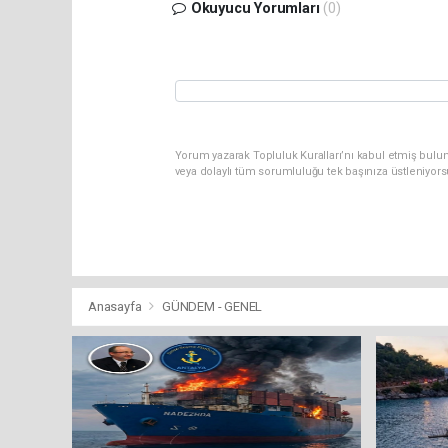
Okuyucu Yorumları
(0)
Yorum yazarak Topluluk Kuralları’nı kabul etmiş bulu
veya dolaylı tüm sorumluluğu tek başınıza üstleniyor
Anasayfa
GÜNDEM - GENEL