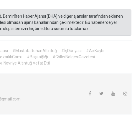
), Demirören Haber Ajansı (DHA) ve diğer ajanslar tarafından eklenen
lesi olmadan ajans kanallarından çekilmektedir. Bu haberlerde yer
 olup sitemizin hiç bir editörü sorumlu tutulamaz...
aası
#MustafaRuhanAltıntuğ
#İşDünyası
#AcıKaybı
ezarlıkCamii
#Başsağlığı
#GöllerBölgesiGazetesi
ı: Nevriye Altıntuğ Vefat Etti
i@gmail.com