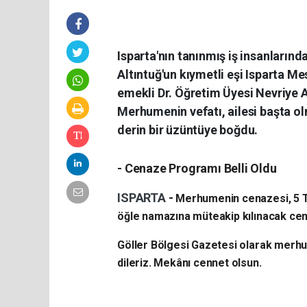
​Isparta'nın tanınmış iş insanların
Altıntuğ'un kıymetli eşi Isparta 
emekli Dr. Öğretim Üyesi Nevriye A
Merhumenin vefatı, ailesi başta ol
derin bir üzüntüye boğdu.
- ​Cenaze Programı Belli Oldu
ISPARTA
- ​
Merhumenin cenazesi, 5 T
öğle namazına müteakip kılınacak cen
​Göller Bölgesi Gazetesi olarak merh
dileriz. Mekânı cennet olsun.