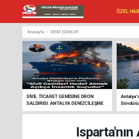
ÖZEL HA
SİYASET
VEFAT ED
Anasayfa
VEFAT EDENLER
SİVİL TİCARET GEMİSİNE DRON
Antalya'
SALDIRISI: ANTALYA DENİZCİLEŞME
Söndürü
PLATFORMU’NDAN SERT TEPKİ
Isparta'nın