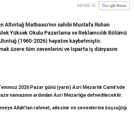
ABONE OL
dan Altıntuğ Matbaası'nın sahibi Mustafa Ruhan
Meslek Yüksek Okulu Pazarlama ve Reklamcılık Bölümü
ltıntuğ (1960-2026) hayatını kaybetmiştir.
mak üzere tüm sevenlerini ve Isparta iş dünyasını
emmuz 2026 Pazar günü (yarın) Asri Mezarlık Camii'nde
aze namazının ardından Asri Mezarlığa defnedilecektir.
umeye Allah'tan rahmet, ailesine ve sevenlerine
başsağlığı