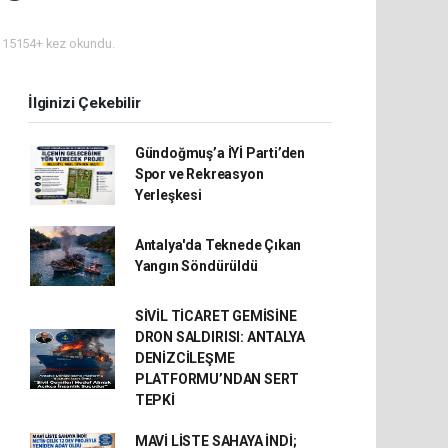
15154+ kez okundu.
İlginizi Çekebilir
Gündoğmuş’a İYİ Parti’den
Spor ve Rekreasyon
Yerleşkesi
Antalya'da Teknede Çıkan
Yangın Söndürüldü
SİVİL TİCARET GEMİSİNE
DRON SALDIRISI: ANTALYA
DENİZCİLEŞME
PLATFORMU’NDAN SERT
TEPKİ
MAVİ LİSTE SAHAYA İNDİ;