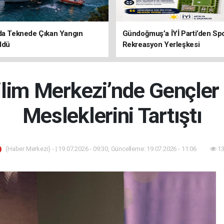
da Teknede Çıkan Yangın
Gündoğmuş’a İYİ Parti’den Sp
ldü
Rekreasyon Yerleşkesi
ilim Merkezi’nde Gençler
Mesleklerini Tartıştı
(Haber Merkezi) - | 19.07.2026 - 09:30, Güncelleme: 19.07.2026 - 11:06
13