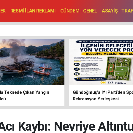
BER
RESMİ İLAN REKLAMI
GÜNDEM - GENEL
ASAYİŞ - TRA
SAĞLIK
SPOR
KÜLTÜR - TURİZM - SANAT
RÖPORTAJ
ENLER
TOPLANTI - DÜĞÜN
da Teknede Çıkan Yangın
Gündoğmuş’a İYİ Parti’den Sp
ldü
Rekreasyon Yerleşkesi
 Acı Kaybı: Nevriye Altıntu