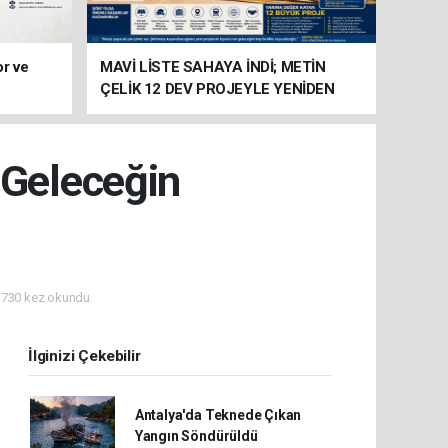
or ve
MAVİ LİSTE SAHAYA İNDİ; METİN
ÇELİK 12 DEV PROJEYLE YENİDEN
ADAY
 Geleceğin
730 kez okundu.
İlginizi Çekebilir
Antalya'da Teknede Çıkan
Yangın Söndürüldü