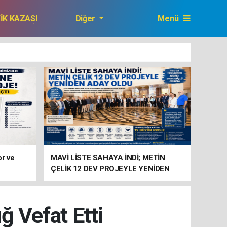
FİK KAZASI
Diğer
Menü
GAZETEMİZ
or ve
MAVİ LİSTE SAHAYA İNDİ; METİN
ÇELİK 12 DEV PROJEYLE YENİDEN
ADAY
ğ Vefat Etti