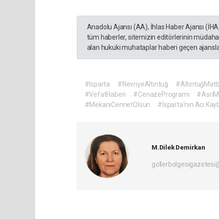
Anadolu Ajansı (AA), İhlas Haber Ajansı (İHA
tüm haberler, sitemizin editörlerinin müdaha
alan hukuki muhataplar haberi geçen ajanslar
#Isparta
#NevriyeAltıntuğ
#AltıntuğMatb
#VefatHaberi
#CenazeProgramı
#AsriM
#MekanıCennetOlsun
#Isparta'nın Acı Kayb
M.Dilek Demirkan
gollerbolgesigazetes