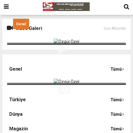
Genel
Video Galeri
Son Albümler
Özgür Özel
Genel
Tümü
Özgür Özel
Türkiye
Tümü
Dünya
Tümü
Magazin
Tümü