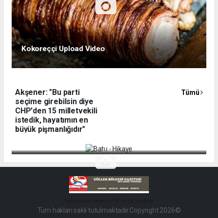
Kokoreççi Upload Video
Akşener: "Bu parti
Tümü
seçime girebilsin diye
CHP'den 15 milletvekili
istedik, hayatımın en
büyük pişmanlığıdır"
Batu - Hikaye
haber paketi
haber scripti
haber yazılımı
Tüm hakları saklı tutulmaktadır.Copyright 2026©