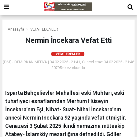
Anasayfa
VEFAT EDENLER
Nermin İncekara Vefat Etti
VEFAT EDENLER
(DM) - DEMİRKAN MEDYA | 04.02.2025 - 21:41, Güncelleme: 04.02.2025 - 21:46
20795+ kez okundu.
Isparta Bahçelievler Mahallesi eski Muhtarı, eski
tuhafiyeci esnaflarından Merhum Hüseyin
İncekara'nın Eşi, Nihat- Suat- Nihal İncekara'nın
annesi Nermin İncekara 92 yaşında vefat etmiştir.
Cenazesi 3 Şubat 2025 ikindi namazına müteakip
Atabey- İslamköy mezarlığına defnedildi. Göller