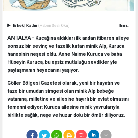
Erkek
|
Kadın
(Haberi Sesli Oku)
ANTALYA - ​
Kucağına aldıkları ilk andan itibaren aileye
sonsuz bir sevinç ve tazelik katan minik Alp, Kuruca
hanesinin neşesi oldu. Anne Naime Kuruca ve baba
Hüseyin Kuruca, bu eşsiz mutluluğu sevdikleriyle
paylaşmanın heyecanını yaşıyor.
​Göller Bölgesi Gazetesi olarak, yeni bir hayatın ve
taze bir umudun simgesi olan minik Alp bebeğe
vatanına, milletine ve ailesine hayırlı bir evlat olmasını
temenni ediyor; Kuruca ailesine minik yavrularıyla
birlikte sağlık, neşe ve huzur dolu bir ömür diliyoruz.