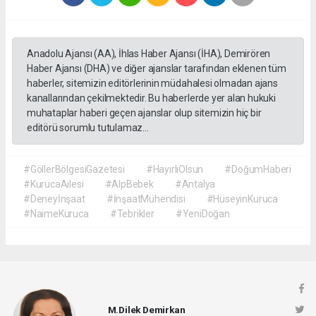
Anadolu Ajansı (AA), İhlas Haber Ajansı (İHA), Demirören
Haber Ajansı (DHA) ve diğer ajanslar tarafından eklenen tüm
haberler, sitemizin editörlerinin müdahalesi olmadan ajans
kanallarından çekilmektedir. Bu haberlerde yer alan hukuki
muhataplar haberi geçen ajanslar olup sitemizin hiç bir
editörü sorumlu tutulamaz...
#GöllerBölgesiGazetesi
#HayırlıOlsun
#DoğumHaberi
#KurucaAilesi
#AlpBebek
#Antalya
#Deneyİnşaat
#İnşaatMühendisi
#HüseyinKuruca
#NaimeKuruca
#Tebrikler
#YeniDoğan
M.Dilek Demirkan