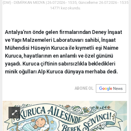
(DM) - DEMİRKAN MEDYA | 26.07.2026 - 15:35, Güncelleme: 26.07.2026 - 15:35
14771 kez okundu.
Antalya’nın önde gelen firmalarından Deney İnşaat
ve Yapı Malzemeleri Laboratuvarı sahibi, İnşaat
Mühendisi Hüseyin Kuruca ile kıymetli eşi Naime
Kuruca, hayatlarının en anlamlı ve özel gününü
yaşadı. Kuruca çiftinin sabırsızlıkla bekledikleri
minik oğulları Alp Kuruca dünyaya merhaba dedi.
ABONE OL