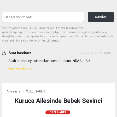
Gönder
Yorum yazarak Topluluk Kuralları’nı kabul etmiş bulunuyor ve
gollerbolgesigazetesi.com sitesine yaptığınız yorumunuzla ilgili doğrudan veya
dolaylı tüm sorumluluğu tek başınıza üstleniyorsunuz. Yazılan tüm yorumlardan site
yönetimi hiçbir şekilde sorumlu tutulamaz.
Suat incekara
(04.02.2025 21:52 - #302)
Allah rahmet eylesin mekanı cennet olsun İNŞÂALLAH
Yorumu Yanıtla
Anasayfa
ÖZEL HABER
Kuruca Ailesinde Bebek Sevinci
ÖZEL HABER