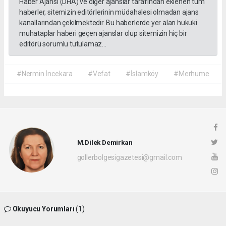
Haber Ajansı (DHA) ve diğer ajanslar tarafından eklenen tüm
haberler, sitemizin editörlerinin müdahalesi olmadan ajans
kanallarından çekilmektedir. Bu haberlerde yer alan hukuki
muhataplar haberi geçen ajanslar olup sitemizin hiç bir
editörü sorumlu tutulamaz...
#Nermin İncekara
#Vefat
#İslamköy
#Merhume
M.Dilek Demirkan
gollerbolgesigazetesi@gmail.com
Okuyucu Yorumları
(1)