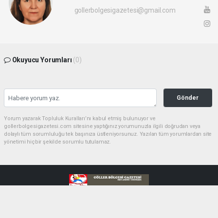
gollerbolgesigazetesi@gmail.com
Okuyucu Yorumları
(0)
Gönder
Yorum yazarak Topluluk Kuralları’nı kabul etmiş bulunuyor ve
gollerbolgesigazetesi.com sitesine yaptığınız yorumunuzla ilgili doğrudan veya
dolaylı tüm sorumluluğu tek başınıza üstleniyorsunuz. Yazılan tüm yorumlardan site
yönetimi hiçbir şekilde sorumlu tutulamaz.
haber paketi
haber scripti
haber yazılımı
Tüm hakları saklı tutulmaktadır.Copyright 2026©