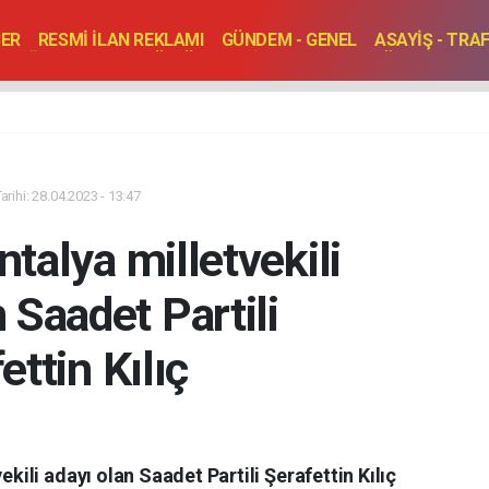
BER
RESMİ İLAN REKLAMI
GÜNDEM - GENEL
ASAYİŞ - TRA
SAĞLIK
SPOR
KÜLTÜR - TURİZM - SANAT
RÖPORTAJ
ENLER
TOPLANTI - DÜĞÜN
rihi: 28.04.2023 - 13:47
talya milletvekili
 Saadet Partili
ettin Kılıç
kili adayı olan Saadet Partili Şerafettin Kılıç