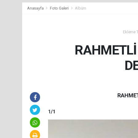
Anasayfa
Foto Galeri
Albüm
Ekleme Ta
RAHMETLİ
D
RAHMET
1
/1