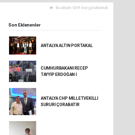
Bu albüm 5391 kez görütülendi.
Son Eklenenler
ANTALYA ALTIN PORTAKAL
CUMHURBAKANI RECEP
TAYYİP ERDOĞAN İ
ANTALYA CHP MİLLETVEKİLLİ
SURURİ ÇORABATIR