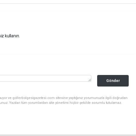
iz kullanın.
Gönder
nuyor ve gollerbolgesigazetesi.com sitesine yaptığınız yorumunuzla ilgili doğrudan
sunuz. Yazılan tüm yorumlardan site yönetimi hiçbir şekilde sorumlu tutulamaz.