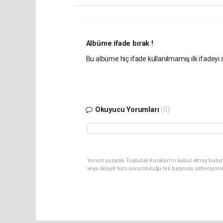
Albüme ifade bırak !
Bu albüme hiç ifade kullanılmamış ilk ifadeyi s
Okuyucu Yorumları
(0)
Yorum yazarak Topluluk Kuralları’nı kabul etmiş bulu
veya dolaylı tüm sorumluluğu tek başınıza üstleniyor