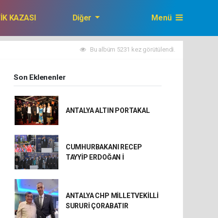
FİK KAZASI
Diğer
Menü
GAZETEMİZ
Bu albüm 5231 kez görütülendi.
Son Eklenenler
ANTALYA ALTIN PORTAKAL
CUMHURBAKANI RECEP
TAYYİP ERDOĞAN İ
ANTALYA CHP MİLLETVEKİLLİ
SURURİ ÇORABATIR