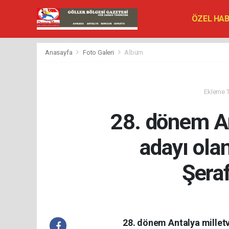
ÖZEL HA
SİYASET
VEFAT ED
Anasayfa
Foto Galeri
Albüm
Ekleme Ta
28. dönem An
adayı olan
Şeraf
28. dönem Antalya milletve