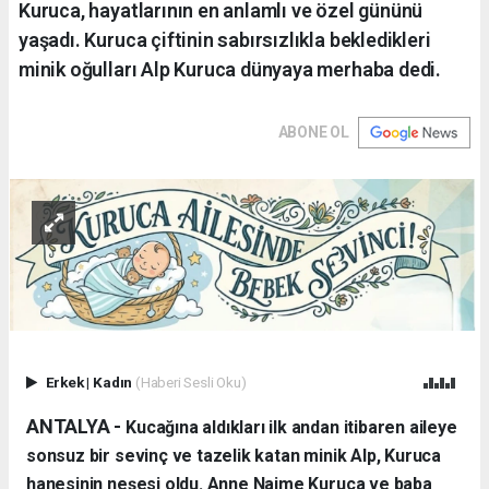
Kuruca, hayatlarının en anlamlı ve özel gününü
yaşadı. Kuruca çiftinin sabırsızlıkla bekledikleri
minik oğulları Alp Kuruca dünyaya merhaba dedi.
ABONE OL
Erkek
|
Kadın
(Haberi Sesli Oku)
ANTALYA - ​
Kucağına aldıkları ilk andan itibaren aileye
sonsuz bir sevinç ve tazelik katan minik Alp, Kuruca
hanesinin neşesi oldu. Anne Naime Kuruca ve baba