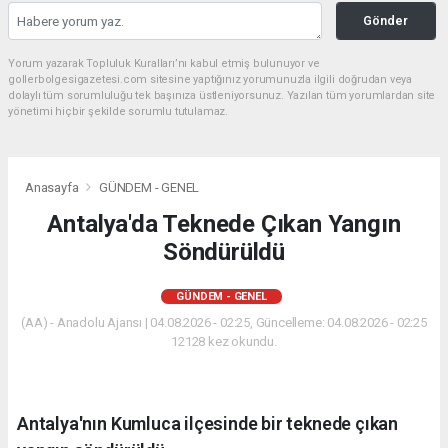
Gönder
Yorum yazarak Topluluk Kuralları’nı kabul etmiş bulunuyor ve
gollerbolgesigazetesi.com sitesine yaptığınız yorumunuzla ilgili doğrudan veya
dolaylı tüm sorumluluğu tek başınıza üstleniyorsunuz. Yazılan tüm yorumlardan site
yönetimi hiçbir şekilde sorumlu tutulamaz.
Anasayfa
GÜNDEM - GENEL
Antalya'da Teknede Çıkan Yangın
Söndürüldü
GÜNDEM - GENEL
(AA) - Anadolu Ajansı | 04.08.2026 - 02:25, Güncelleme: 04.08.2026 - 02:25
12128 kez okundu.
Antalya'nın Kumluca ilçesinde bir teknede çıkan