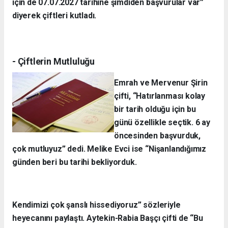
için de 07.07.2027 tarihine şimdiden başvurular var”
diyerek çiftleri kutladı.
- Çiftlerin Mutluluğu
Emrah ve Mervenur Şirin
çifti, “Hatırlanması kolay
bir tarih olduğu için bu
günü özellikle seçtik. 6 ay
öncesinden başvurduk,
çok mutluyuz” dedi. Melike Evci ise “Nişanlandığımız
günden beri bu tarihi bekliyorduk.
Kendimizi çok şanslı hissediyoruz” sözleriyle
heyecanını paylaştı. Aytekin-Rabia Başçı çifti de “Bu