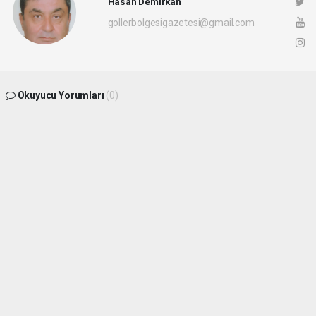
Hasan Demirkan
gollerbolgesigazetesi@gmail.com
Okuyucu Yorumları
(0)
Gönder
Yorum yazarak Topluluk Kuralları’nı kabul etmiş bulunuyor ve
gollerbolgesigazetesi.com sitesine yaptığınız yorumunuzla ilgili doğrudan veya
dolaylı tüm sorumluluğu tek başınıza üstleniyorsunuz. Yazılan tüm yorumlardan site
yönetimi hiçbir şekilde sorumlu tutulamaz.
haber paketi
haber scripti
haber yazılımı
Tüm hakları saklı tutulmaktadır.Copyright 2026©