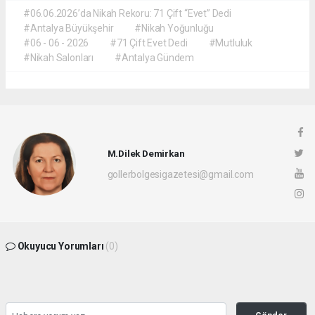
#06.06.2026’da Nikah Rekoru: 71 Çift “Evet” Dedi
#Antalya Büyükşehir
#Nikah Yoğunluğu
#06 - 06 - 2026
#71 Çift Evet Dedi
#Mutluluk
#Nikah Salonları
#Antalya Gündem
M.Dilek Demirkan
gollerbolgesigazetesi@gmail.com
Okuyucu Yorumları
(0)