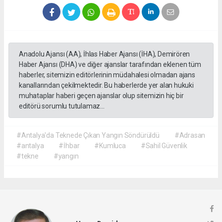
Anadolu Ajansı (AA), İhlas Haber Ajansı (İHA), Demirören
Haber Ajansı (DHA) ve diğer ajanslar tarafından eklenen tüm
haberler, sitemizin editörlerinin müdahalesi olmadan ajans
kanallarından çekilmektedir. Bu haberlerde yer alan hukuki
muhataplar haberi geçen ajanslar olup sitemizin hiç bir
editörü sorumlu tutulamaz...
#Antalya'da Teknede Çıkan Yangın Söndürüldü
#Adrasan
#antalya
#İhbar
#Kumluca
#Sahil Güvenlik
#tekne
#yangın