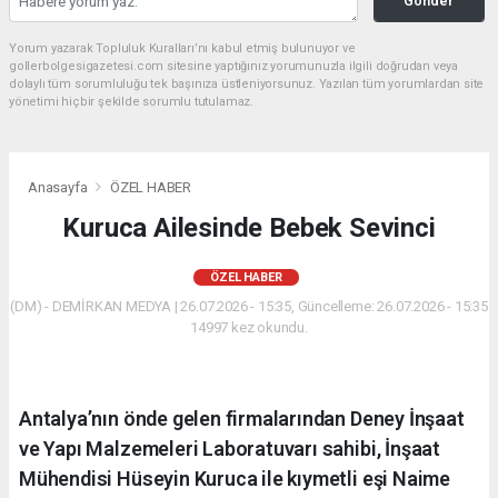
Gönder
Yorum yazarak Topluluk Kuralları’nı kabul etmiş bulunuyor ve
gollerbolgesigazetesi.com sitesine yaptığınız yorumunuzla ilgili doğrudan veya
dolaylı tüm sorumluluğu tek başınıza üstleniyorsunuz. Yazılan tüm yorumlardan site
yönetimi hiçbir şekilde sorumlu tutulamaz.
Anasayfa
ÖZEL HABER
Kuruca Ailesinde Bebek Sevinci
ÖZEL HABER
(DM) - DEMİRKAN MEDYA | 26.07.2026 - 15:35, Güncelleme: 26.07.2026 - 15:35
14997 kez okundu.
Antalya’nın önde gelen firmalarından Deney İnşaat
ve Yapı Malzemeleri Laboratuvarı sahibi, İnşaat
Mühendisi Hüseyin Kuruca ile kıymetli eşi Naime