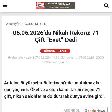
Anasayfa
GÜNDEM - GENEL
06.06.2026’da Nikah Rekoru: 71
Çift “Evet” Dedi
GÜNDEM - GENEL
(Haber Merkezi) - | 07.06.2026 - 11:30, Güncelleme: 07.06.2026 - 20:30
13332+ kez okundu.
Antalya Büyükşehir Belediyesi’nde unutulmaz bir
gün yaşandı. Özel ve akılda kalıcı tarihi seçen 71
çift, nikah salonlarını doldurarak dünya evine girdi.
ABONE OL