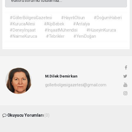
editörü sorumlu tutulamaz...
#GöllerBölgesiGazetesi
#HayırlıOlsun
#DoğumHaberi
#KurucaAilesi
#AlpBebek
#Antalya
#Deneyİnşaat
#İnşaatMühendisi
#HüseyinKuruca
#NaimeKuruca
#Tebrikler
#YeniDoğan
M.Dilek Demirkan
gollerbolgesigazetesi@gmail.com
Okuyucu Yorumları
(0)