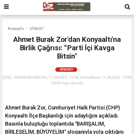
Anasayfa
SİYASET
Ahmet Burak Zor'dan Konyaaltı'na
Birlik Çağrısı: “Parti İçi Kavga
Bitsin"
SİYASET
(DM) - DEMİRKAN MEDYA | 11.08.2025 - 15:58, Güncelleme: 11.08.2025 - 15:58
16092+ kez okundu.
Ahmet Burak Zor, Cumhuriyet Halk Partisi (CHP)
Konyaaltı İlçe Başkanlığı için adaylığını açıkladı.
Basınla buluştuğu toplantıda "BARIŞALIM,
BİRLEŞELİM, BÜYÜYELİM" sloganıyla yola çıktığını