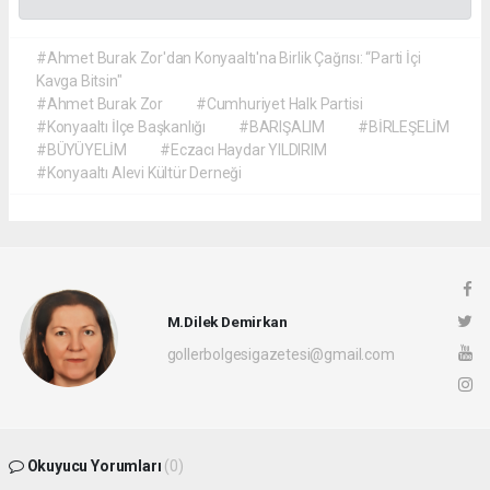
#Ahmet Burak Zor'dan Konyaaltı'na Birlik Çağrısı: “Parti İçi
Kavga Bitsin"
#Ahmet Burak Zor
#Cumhuriyet Halk Partisi
#Konyaaltı İlçe Başkanlığı
#BARIŞALIM
#BİRLEŞELİM
#BÜYÜYELİM
#Eczacı Haydar YILDIRIM
#Konyaaltı Alevi Kültür Derneği
M.Dilek Demirkan
gollerbolgesigazetesi@gmail.com
Okuyucu Yorumları
(0)