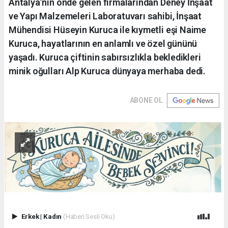
Antalya’nın önde gelen firmalarından Deney İnşaat
ve Yapı Malzemeleri Laboratuvarı sahibi, İnşaat
Mühendisi Hüseyin Kuruca ile kıymetli eşi Naime
Kuruca, hayatlarının en anlamlı ve özel gününü
yaşadı. Kuruca çiftinin sabırsızlıkla bekledikleri
minik oğulları Alp Kuruca dünyaya merhaba dedi.
ABONE OL
Erkek
|
Kadın
(Haberi Sesli Oku)