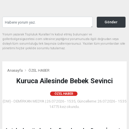
Gönder
Yorum yazarak Topluluk Kuralları’nı kabul etmiş bulunuyor ve
gollerbolgesigazetesi.com sitesine yaptığınız yorumunuzla ilgili doğrudan veya
dolaylı tüm sorumluluğu tek başınıza üstleniyorsunuz. Yazılan tüm yorumlardan site
yönetimi hiçbir şekilde sorumlu tutulamaz.
Anasayfa
ÖZEL HABER
Kuruca Ailesinde Bebek Sevinci
ÖZEL HABER
(DM) - DEMİRKAN MEDYA | 26.07.2026 - 15:35, Güncelleme: 26.07.2026 - 15:35
14775 kez okundu.