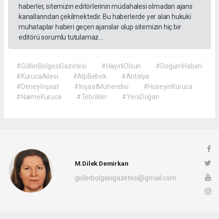
haberler, sitemizin editörlerinin müdahalesi olmadan ajans
kanallarından çekilmektedir. Bu haberlerde yer alan hukuki
muhataplar haberi geçen ajanslar olup sitemizin hiç bir
editörü sorumlu tutulamaz...
#GöllerBölgesiGazetesi
#HayırlıOlsun
#DoğumHaberi
#KurucaAilesi
#AlpBebek
#Antalya
#Deneyİnşaat
#İnşaatMühendisi
#HüseyinKuruca
#NaimeKuruca
#Tebrikler
#YeniDoğan
M.Dilek Demirkan
gollerbolgesigazetesi@gmail.com