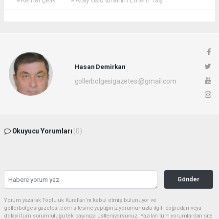
#Kemal Çelik
#Atay Uslu İbrahim Ethem Taş
Hasan Demirkan
gollerbolgesigazetesi@gmail.com
Okuyucu Yorumları
(0)
Gönder
Yorum yazarak Topluluk Kuralları’nı kabul etmiş bulunuyor ve
gollerbolgesigazetesi.com sitesine yaptığınız yorumunuzla ilgili doğrudan veya
dolaylı tüm sorumluluğu tek başınıza üstleniyorsunuz. Yazılan tüm yorumlardan site