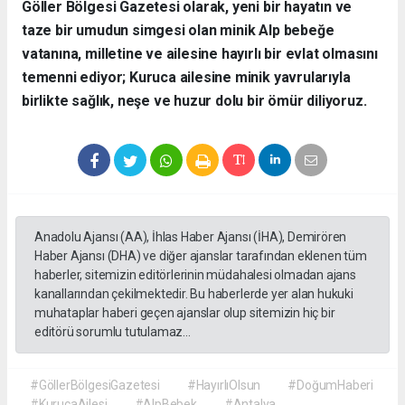
​Göller Bölgesi Gazetesi olarak, yeni bir hayatın ve
taze bir umudun simgesi olan minik Alp bebeğe
vatanına, milletine ve ailesine hayırlı bir evlat olmasını
temenni ediyor; Kuruca ailesine minik yavrularıyla
birlikte sağlık, neşe ve huzur dolu bir ömür diliyoruz.
Anadolu Ajansı (AA), İhlas Haber Ajansı (İHA), Demirören
Haber Ajansı (DHA) ve diğer ajanslar tarafından eklenen tüm
haberler, sitemizin editörlerinin müdahalesi olmadan ajans
kanallarından çekilmektedir. Bu haberlerde yer alan hukuki
muhataplar haberi geçen ajanslar olup sitemizin hiç bir
editörü sorumlu tutulamaz...
#GöllerBölgesiGazetesi
#HayırlıOlsun
#DoğumHaberi
#KurucaAilesi
#AlpBebek
#Antalya