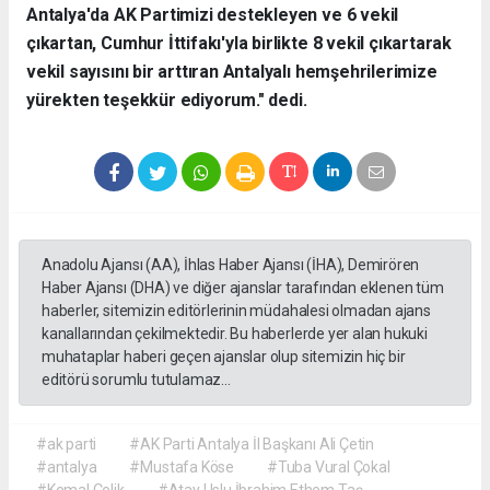
Antalya'da AK Partimizi destekleyen ve 6 vekil
çıkartan, Cumhur İttifakı'yla birlikte 8 vekil çıkartarak
vekil sayısını bir arttıran Antalyalı hemşehrilerimize
yürekten teşekkür ediyorum." dedi.
Anadolu Ajansı (AA), İhlas Haber Ajansı (İHA), Demirören
Haber Ajansı (DHA) ve diğer ajanslar tarafından eklenen tüm
haberler, sitemizin editörlerinin müdahalesi olmadan ajans
kanallarından çekilmektedir. Bu haberlerde yer alan hukuki
muhataplar haberi geçen ajanslar olup sitemizin hiç bir
editörü sorumlu tutulamaz...
#ak parti
#AK Parti Antalya İl Başkanı Ali Çetin
#antalya
#Mustafa Köse
#Tuba Vural Çokal