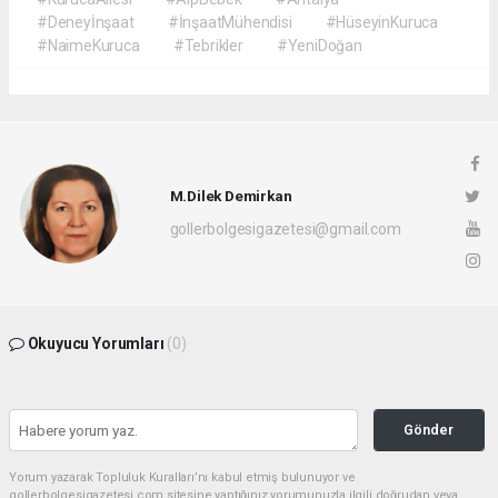
#Deneyİnşaat
#İnşaatMühendisi
#HüseyinKuruca
#NaimeKuruca
#Tebrikler
#YeniDoğan
M.Dilek Demirkan
gollerbolgesigazetesi@gmail.com
Okuyucu Yorumları
(0)
Gönder
Yorum yazarak Topluluk Kuralları’nı kabul etmiş bulunuyor ve
gollerbolgesigazetesi.com sitesine yaptığınız yorumunuzla ilgili doğrudan veya