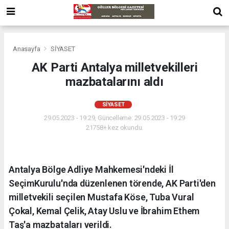
Anasayfa
SİYASET
AK Parti Antalya milletvekilleri
mazbatalarını aldı
SİYASET
29.05.2023 - 19:29, Güncelleme: 29.05.2023 - 19:29
21758+ kez okundu.
Antalya Bölge Adliye Mahkemesi'ndeki İl
SeçimKurulu'nda düzenlenen törende, AK Parti'den
milletvekili seçilen Mustafa Köse, Tuba Vural
Çokal, Kemal Çelik, Atay Uslu ve İbrahim Ethem
Taş'a mazbataları verildi.