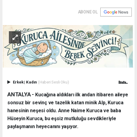
ABONE OL
Erkek
|
Kadın
(Haberi Sesli Oku)
ANTALYA - ​
Kucağına aldıkları ilk andan itibaren aileye
sonsuz bir sevinç ve tazelik katan minik Alp, Kuruca
hanesinin neşesi oldu. Anne Naime Kuruca ve baba
Hüseyin Kuruca, bu eşsiz mutluluğu sevdikleriyle
paylaşmanın heyecanını yaşıyor.