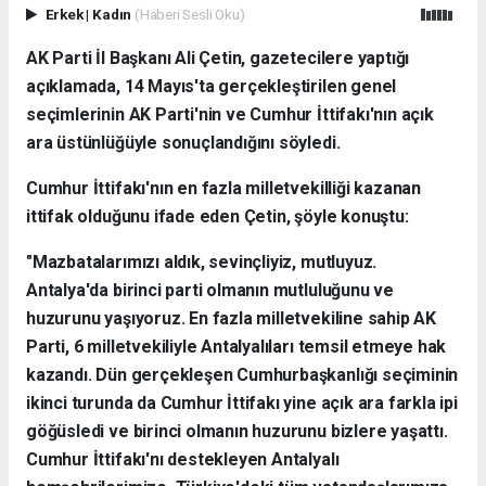
Erkek
|
Kadın
(Haberi Sesli Oku)
AK Parti İl Başkanı Ali Çetin, gazetecilere yaptığı
açıklamada, 14 Mayıs'ta gerçekleştirilen genel
seçimlerinin AK Parti'nin ve Cumhur İttifakı'nın açık
ara üstünlüğüyle sonuçlandığını söyledi.
Cumhur İttifakı'nın en fazla milletvekilliği kazanan
ittifak olduğunu ifade eden Çetin, şöyle konuştu:
"Mazbatalarımızı aldık, sevinçliyiz, mutluyuz.
Antalya'da birinci parti olmanın mutluluğunu ve
huzurunu yaşıyoruz. En fazla milletvekiline sahip AK
Parti, 6 milletvekiliyle Antalyalıları temsil etmeye hak
kazandı. Dün gerçekleşen Cumhurbaşkanlığı seçiminin
ikinci turunda da Cumhur İttifakı yine açık ara farkla ipi
göğüsledi ve birinci olmanın huzurunu bizlere yaşattı.
Cumhur İttifakı'nı destekleyen Antalyalı