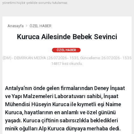
yönetimi hiçbir şekilde sorumlu tutulamaz.
Anasayfa
ÖZEL HABER
Kuruca Ailesinde Bebek Sevinci
ÖZEL HABER
(DM) - DEMİRKAN MEDYA | 26.07.2026 - 15:35, Güncelleme: 26.07.2026 - 15:35
14817 kez okundu.
Antalya’nın önde gelen firmalarından Deney İnşaat
ve Yapı Malzemeleri Laboratuvarı sahibi, İnşaat
Mühendisi Hüseyin Kuruca ile kıymetli eşi Naime
Kuruca, hayatlarının en anlamlı ve özel gününü
yaşadı. Kuruca çiftinin sabırsızlıkla bekledikleri
minik oğulları Alp Kuruca dünyaya merhaba dedi.