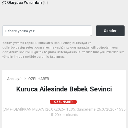
Okuyucu Yorumları
(0)
Gönder
Yorum yazarak Topluluk Kuralları’nı kabul etmiş bulunuyor ve
gollerbolgesigazetesi.com sitesine yaptığınız yorumunuzla ilgili doğrudan veya
dolaylı tüm sorumluluğu tek başınıza üstleniyorsunuz. Yazılan tüm yorumlardan site
yönetimi hiçbir şekilde sorumlu tutulamaz.
Anasayfa
ÖZEL HABER
Kuruca Ailesinde Bebek Sevinci
ÖZEL HABER
(DM) - DEMİRKAN MEDYA | 26.07.2026 - 15:35, Güncelleme: 26.07.2026 - 15:35
15120 kez okundu.