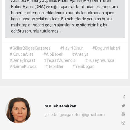
Anadolu Ajansı (AA), İhlas Haber Ajansı (İHA), Demirören
Haber Ajansı (DHA) ve diğer ajanslar tarafından eklenen tüm
haberler, sitemizin editörlerinin müdahalesi olmadan ajans
kanallarından çekilmektedir. Bu haberlerde yer alan hukuki
muhataplar haberi geçen ajanslar olup sitemizin hiç bir
editörü sorumlu tutulamaz...
#GöllerBölgesiGazetesi
#HayırlıOlsun
#DoğumHaberi
#KurucaAilesi
#AlpBebek
#Antalya
#Deneyİnşaat
#İnşaatMühendisi
#HüseyinKuruca
#NaimeKuruca
#Tebrikler
#YeniDoğan
M.Dilek Demirkan
gollerbolgesigazetesi@gmail.com