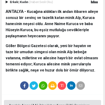
Erkek
|
Kadın
(Haberi Sesli Oku)
ANTALYA - ​
Kucağına aldıkları ilk andan itibaren aileye
sonsuz bir sevinç ve tazelik katan minik Alp, Kuruca
hanesinin neşesi oldu. Anne Naime Kuruca ve baba
Hüseyin Kuruca, bu eşsiz mutluluğu sevdikleriyle
paylaşmanın heyecanını yaşıyor.
​Göller Bölgesi Gazetesi olarak, yeni bir hayatın ve
taze bir umudun simgesi olan minik Alp bebeğe
vatanına, milletine ve ailesine hayırlı bir evlat olmasını
temenni ediyor; Kuruca ailesine minik yavrularıyla
birlikte sağlık, neşe ve huzur dolu bir ömür diliyoruz.