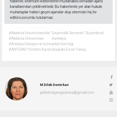
haberler, sitemizin editörlerinin müdahalesi olmadan ajans
kanallarından çekilmektedir. Bu haberlerde yer alan hukuki
muhataplar haberi geçen ajanslar olup sitemizin hiç bir
editörü sorumlu tutulamaz...
#Akdeniz Üniversitesinde "Girişimcilik Semineri" Düzenlendi
#Akdeniz Üniversitesi
#antalya
#Antalya Sanayici ve İş İnsanları Derneği
#ANTGİAD Yönetim Kurulu Başkanı Ercan Yavaş
M.Dilek Demirkan
gollerbolgesigazetesi@gmail.com