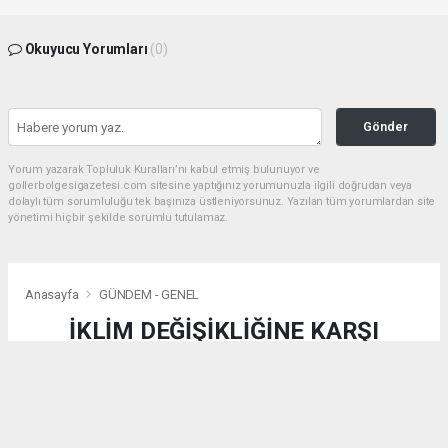
Okuyucu Yorumları
(0)
Gönder
Yorum yazarak Topluluk Kuralları’nı kabul etmiş bulunuyor ve
gollerbolgesigazetesi.com sitesine yaptığınız yorumunuzla ilgili doğrudan veya
dolaylı tüm sorumluluğu tek başınıza üstleniyorsunuz. Yazılan tüm yorumlardan site
yönetimi hiçbir şekilde sorumlu tutulamaz.
Anasayfa
GÜNDEM - GENEL
İKLİM DEĞİŞİKLİĞİNE KARŞI
KALEİÇİ’NE GELECEK DOKUNUŞU:
SHADE+ ULUSLARARASI
ÇALIŞTAYI SONA ERDİ