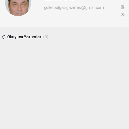
gollerbolgesigazetesi@gmail.com
Okuyucu Yorumları
(0)
Gönder
Yorum yazarak Topluluk Kuralları’nı kabul etmiş bulunuyor ve
gollerbolgesigazetesi.com sitesine yaptığınız yorumunuzla ilgili doğrudan veya
dolaylı tüm sorumluluğu tek başınıza üstleniyorsunuz. Yazılan tüm yorumlardan site
yönetimi hiçbir şekilde sorumlu tutulamaz.
haber paketi
haber scripti
haber yazılımı
Tüm hakları saklı tutulmaktadır.Copyright 2026©