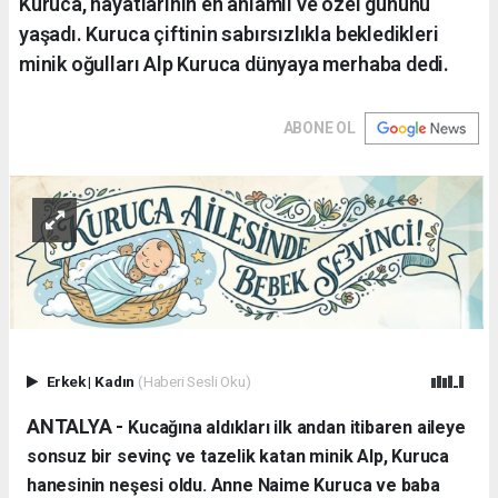
Kuruca, hayatlarının en anlamlı ve özel gününü
yaşadı. Kuruca çiftinin sabırsızlıkla bekledikleri
minik oğulları Alp Kuruca dünyaya merhaba dedi.
ABONE OL
Erkek
|
Kadın
(Haberi Sesli Oku)
ANTALYA - ​
Kucağına aldıkları ilk andan itibaren aileye
sonsuz bir sevinç ve tazelik katan minik Alp, Kuruca
hanesinin neşesi oldu. Anne Naime Kuruca ve baba