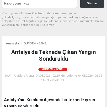
Gönder
Yorum yazarak Topluluk Kuralları’nı kabul etmiş bulunuyor ve
gollerbolgesigazetesi.com sitesine yaptığınız yorumunuzla ilgili doğrudan veya
dolaylı tüm sorumluluğu tek başınıza üstleniyorsunuz. Yazılan tüm yorumlardan site
yönetimi hiçbir şekilde sorumlu tutulamaz.
Anasayfa
GÜNDEM - GENEL
Antalya'da Teknede Çıkan Yangın
Söndürüldü
GÜNDEM - GENEL
(AA) - Anadolu Ajansı | 04.08.2026 - 02:25, Güncelleme: 04.08.2026 - 02:25
11533 kez okundu.
Antalya'nın Kumluca ilçesinde bir teknede çıkan
yangın söndürüldü.