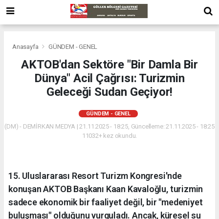
Anasayfa
GÜNDEM - GENEL
AKTOB'dan Sektöre "Bir Damla Bir
Dünya" Acil Çağrısı: Turizmin
Geleceği Sudan Geçiyor!
GÜNDEM - GENEL
(DM) - DEMİRKAN MEDYA | 21.11.2025 - 18:25, Güncelleme: 21.11.2025 - 18:25
11032+ kez okundu.
​15. Uluslararası Resort Turizm Kongresi'nde
konuşan AKTOB Başkanı Kaan Kavaloğlu, turizmin
sadece ekonomik bir faaliyet değil, bir "medeniyet
buluşması" olduğunu vurguladı. Ancak, küresel su