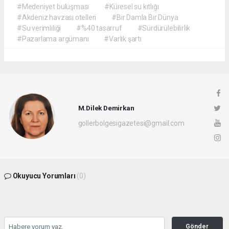
#Medeniyet buluşması
#Küresel su kıtlığı
#Akdeniz havzası otelleri
#Bir Damla Bir Dünya
#Su verimliliği
#%40 tasarruf
#Sürdürülebilirlik
#Pazarlama argümanı
#Varlık şartı
M.Dilek Demirkan
gollerbolgesigazetesi@gmail.com
Okuyucu Yorumları
(0)
Gönder