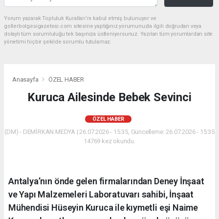
Yorum yazarak Topluluk Kuralları’nı kabul etmiş bulunuyor ve
gollerbolgesigazetesi.com sitesine yaptığınız yorumunuzla ilgili doğrudan veya
dolaylı tüm sorumluluğu tek başınıza üstleniyorsunuz. Yazılan tüm yorumlardan site
yönetimi hiçbir şekilde sorumlu tutulamaz.
Anasayfa
ÖZEL HABER
Kuruca Ailesinde Bebek Sevinci
ÖZEL HABER
(DM) - DEMİRKAN MEDYA | 26.07.2026 - 15:35, Güncelleme: 26.07.2026 - 15:35
14769 kez okundu.
Antalya’nın önde gelen firmalarından Deney İnşaat
ve Yapı Malzemeleri Laboratuvarı sahibi, İnşaat
Mühendisi Hüseyin Kuruca ile kıymetli eşi Naime