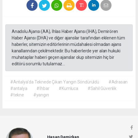
Anadolu Ajansı (AA), İhlas Haber Ajansı (İHA), Demirören
Haber Ajansı (DHA) ve diğer ajanslar tarafından eklenen tüm
haberler, sitemizin editörlerinin müdahalesi olmadan ajans
kanallarından çekilmektedir. Bu haberlerde yer alan hukuki
muhataplar haberi geçen ajanslar olup sitemizin hiç bir
editörü sorumlu tutulamaz...
#Antalya'da Teknede Çıkan Yangın Söndürüldü
#Adrasan
#antalya
#İhbar
#Kumluca
#Sahil Güvenlik
#tekne
#yangın
Hasan Demirkan