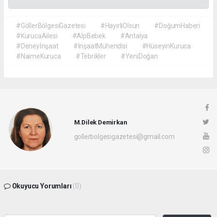
#GöllerBölgesiGazetesi
#HayırlıOlsun
#DoğumHaberi
#KurucaAilesi
#AlpBebek
#Antalya
#Deneyİnşaat
#İnşaatMühendisi
#HüseyinKuruca
#NaimeKuruca
#Tebrikler
#YeniDoğan
M.Dilek Demirkan
gollerbolgesigazetesi@gmail.com
Okuyucu Yorumları
(0)