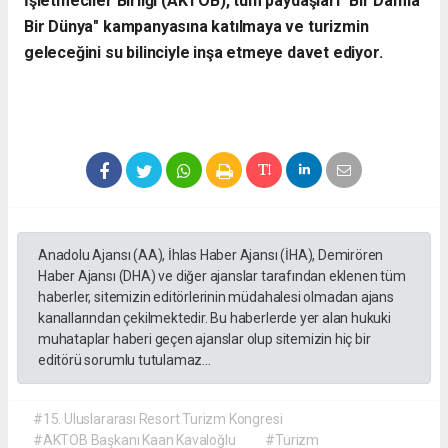
İşletmeciler Birliği (AKTOB), tüm paydaşları "Bir Damla
Bir Dünya" kampanyasına katılmaya ve turizmin
geleceğini su bilinciyle inşa etmeye davet ediyor.
Anadolu Ajansı (AA), İhlas Haber Ajansı (İHA), Demirören
Haber Ajansı (DHA) ve diğer ajanslar tarafından eklenen tüm
haberler, sitemizin editörlerinin müdahalesi olmadan ajans
kanallarından çekilmektedir. Bu haberlerde yer alan hukuki
muhataplar haberi geçen ajanslar olup sitemizin hiç bir
editörü sorumlu tutulamaz...
#15. Uluslararası Resort Turizm Kongresi
#AKTOB Başkanı Kaan Kavaloğlu
#Turizm