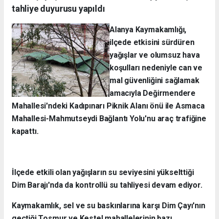
tahliye duyurusu yapıldı
Alanya Kaymakamlığı,
ilçede etkisini sürdüren
yağışlar ve olumsuz hava
koşulları nedeniyle can ve
mal güvenliğini sağlamak
amacıyla Değirmendere
Mahallesi'ndeki Kadıpınarı Piknik Alanı önü ile Asmaca
Mahallesi-Mahmutseydi Bağlantı Yolu'nu araç trafiğine
kapattı.
İlçede etkili olan yağışların su seviyesini yükselttiği
Dim Barajı'nda da kontrollü su tahliyesi devam ediyor.
Kaymakamlık, sel ve su baskınlarına karşı Dim Çayı'nın
geçtiği Tosmur ve Kestel mahallelerinin bazı