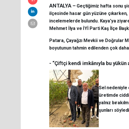
ANTALYA –
Geçtiğimiz hafta sonu şid
ilçesinde hasar gün yüzüne çıkarken,
incelemelerde bulundu. Kaya’ya ziyaret
Mehmet İlya ve İYİ Parti Kaş İlçe Başk
Patara, Çayağzı Mevkii ve Doğrular M
boyutunun tahmin edilenden çok daha
- “Çiftçi kendi imkânıyla bu yükün
Sel nedeniyle 
üretimde ciddi
yalnız bırakıl
şunları söyledi