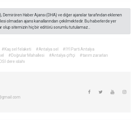
), Demirören Haber Ajansı (DHA) ve diğer ajanslar tarafından eklenen
lesi olmadan ajans kanallarından çekilmektedir. Bu haberlerde yer
 olup sitemizin hiç bir editörü sorumlu tutulamaz...
#Kaş sel felaketi
#Antalya sel
#İYİ Parti Antalya
sel
#Doğrular Mahallesi
#Antalya çiftçi
#tarım zararları
DSİ dere ıslahı
i@gmail.com