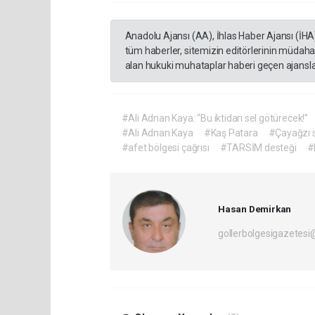
Anadolu Ajansı (AA), İhlas Haber Ajansı (İHA
tüm haberler, sitemizin editörlerinin müdaha
alan hukuki muhataplar haberi geçen ajanslar
#Ali Adnan Kaya: “Bu iktidarı sel götürecek!”
#Ali Adnan Kaya
#Kaş Patara
#Çayağzı 
#afet bölgesi çağrısı
#TARSİM desteği
#
Hasan Demirkan
gollerbolgesigazetes