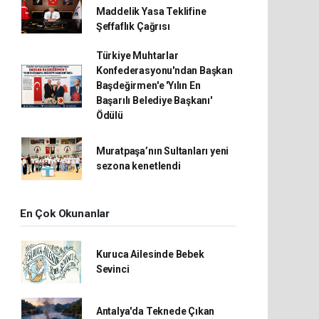
Maddelik Yasa Teklifine
Şeffaflık Çağrısı
Türkiye Muhtarlar
Konfederasyonu'ndan Başkan
Başdeğirmen'e 'Yılın En
Başarılı Belediye Başkanı'
Ödülü
Muratpaşa’nın Sultanları yeni
sezona kenetlendi
En Çok Okunanlar
Kuruca Ailesinde Bebek
Sevinci
Antalya'da Teknede Çıkan