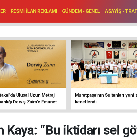
BER
RESMİ İLAN REKLAMI
GÜNDEM - GENEL
ASAYİŞ - TRA
SAĞLIK
SPOR
KÜLTÜR - TURİZM - SANAT
RÖPORTAJ
ENLER
TOPLANTI - DÜĞÜN
rtakal’da Ulusal Uzun Metraj
Muratpaşa’nın Sultanları yeni
kanlığı Derviş Zaim’e Emanet
kenetlendi
 Kaya: “Bu iktidarı sel g