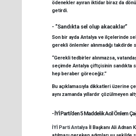
ödenekler ayıran iktidar biraz da dönüp
getirdi.
- “Sandıkta sel olup akacaklar”
Son bir ayda Antalya ve ilçelerinde sel
gerekli önlemler alınmadığı takdirde si
“Gerekli tedbirler alınmazsa, vatanda
seçimde Antalya çiftçisinin sandıkta s
hep beraber göreceğiz.”
Bu açıklamasıyla dikkatleri üzerine çe
aynı zamanda yıllardır çözülmeyen alt
- İYİ Parti’den 5 Maddelik Acil Önlem Çağ
İYİ Parti Antalya
İl Başkanı Ali Adnan 
atılması gereken adımları şu şekilde sı