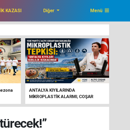
FİK KAZASI
Diğer
Menü
GAZETEMİZ
 sezona
ANTALYA KIYILARINDA
MİKROPLASTİK ALARMI; COŞAR
BAKANLIĞA HAREKETE GEÇİN
ÇAĞRISI YAPTI
ötürecek!”