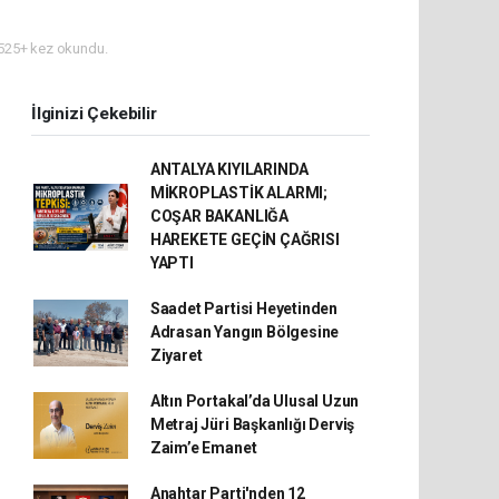
525+ kez okundu.
İlginizi Çekebilir
ANTALYA KIYILARINDA
MİKROPLASTİK ALARMI;
COŞAR BAKANLIĞA
HAREKETE GEÇİN ÇAĞRISI
YAPTI
Saadet Partisi Heyetinden
Adrasan Yangın Bölgesine
Ziyaret
Altın Portakal’da Ulusal Uzun
Metraj Jüri Başkanlığı Derviş
Zaim’e Emanet
Anahtar Parti'nden 12