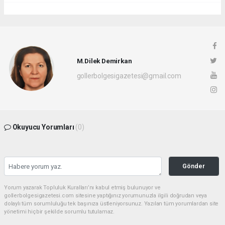
M.Dilek Demirkan
gollerbolgesigazetesi@gmail.com
Okuyucu Yorumları
(0)
Gönder
Yorum yazarak Topluluk Kuralları’nı kabul etmiş bulunuyor ve
gollerbolgesigazetesi.com sitesine yaptığınız yorumunuzla ilgili doğrudan veya
dolaylı tüm sorumluluğu tek başınıza üstleniyorsunuz. Yazılan tüm yorumlardan site
yönetimi hiçbir şekilde sorumlu tutulamaz.