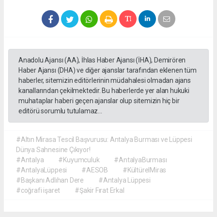
Anadolu Ajansı (AA), İhlas Haber Ajansı (İHA), Demirören
Haber Ajansı (DHA) ve diğer ajanslar tarafından eklenen tüm
haberler, sitemizin editörlerinin müdahalesi olmadan ajans
kanallarından çekilmektedir. Bu haberlerde yer alan hukuki
muhataplar haberi geçen ajanslar olup sitemizin hiç bir
editörü sorumlu tutulamaz...
#Altın Mirasa Tescil Başvurusu: Antalya Burması ve Lüppesi
Dünya Sahnesine Çıkıyor!
#Antalya
#Kuyumculuk
#AntalyaBurması
#AntalyaLüppesi
#AESOB
#KültürelMiras
#Başkanı Adlıhan Dere
#Antalya Lüppesi
#coğrafi işaret
#Şakir Fırat Erkal