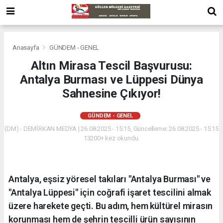
Anasayfa
GÜNDEM - GENEL
Altın Mirasa Tescil Başvurusu:
Antalya Burması ve Lüppesi Dünya
Sahnesine Çıkıyor!
GÜNDEM - GENEL
(DM) - DEMİRKAN MEDYA | 26.08.2025 - 15:15, Güncelleme: 26.08.2025 - 15:15
13200+ kez okundu.
Antalya, eşsiz yöresel takıları "Antalya Burması" ve
"Antalya Lüppesi" için coğrafi işaret tescilini almak
üzere harekete geçti. Bu adım, hem kültürel mirasın
korunması hem de şehrin tescilli ürün sayısının