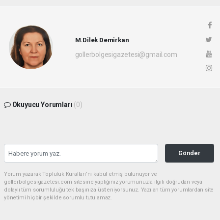
M.Dilek Demirkan
gollerbolgesigazetesi@gmail.com
Okuyucu Yorumları
(0)
Gönder
Yorum yazarak Topluluk Kuralları’nı kabul etmiş bulunuyor ve
gollerbolgesigazetesi.com sitesine yaptığınız yorumunuzla ilgili doğrudan veya
dolaylı tüm sorumluluğu tek başınıza üstleniyorsunuz. Yazılan tüm yorumlardan site
yönetimi hiçbir şekilde sorumlu tutulamaz.