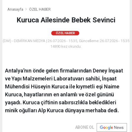
Anasayfa
ÖZEL HABER
Kuruca Ailesinde Bebek Sevinci
ÖZEL HABER
(DM) - DEMİRKAN MEDYA | 26.07.2026 - 15:35, Güncelleme: 26.07.2026 - 15:35
14890 kez okundu.
Antalya’nın önde gelen firmalarından Deney İnşaat
ve Yapı Malzemeleri Laboratuvarı sahibi, İnşaat
Mühendisi Hüseyin Kuruca ile kıymetli eşi Naime
Kuruca, hayatlarının en anlamlı ve özel gününü
yaşadı. Kuruca çiftinin sabırsızlıkla bekledikleri
minik oğulları Alp Kuruca dünyaya merhaba dedi.
ABONE OL