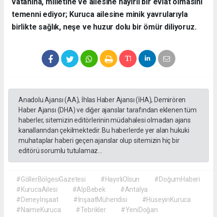
vatanına, milletine ve ailesine hayırlı bir evlat olmasını
temenni ediyor; Kuruca ailesine minik yavrularıyla
birlikte sağlık, neşe ve huzur dolu bir ömür diliyoruz.
Anadolu Ajansı (AA), İhlas Haber Ajansı (İHA), Demirören
Haber Ajansı (DHA) ve diğer ajanslar tarafından eklenen tüm
haberler, sitemizin editörlerinin müdahalesi olmadan ajans
kanallarından çekilmektedir. Bu haberlerde yer alan hukuki
muhataplar haberi geçen ajanslar olup sitemizin hiç bir
editörü sorumlu tutulamaz...
#GöllerBölgesiGazetesi
#HayırlıOlsun
#DoğumHaberi
#KurucaAilesi
#AlpBebek
#Antalya
#Deneyİnşaat
#İnşaatMühendisi
#HüseyinKuruca
#NaimeKuruca
#Tebrikler
#YeniDoğan