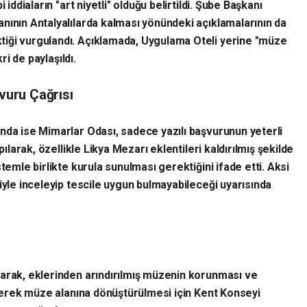
 iddiaların "art niyetli" olduğu belirtildi. Şube Başkanı
nının Antalyalılarda kalması yönündeki açıklamalarının da
iği vurgulandı. Açıklamada, Uygulama Oteli yerine "müze
ri de paylaşıldı.
şvuru Çağrısı
nda ise Mimarlar Odası, sadece yazılı başvurunun yeterli
pılarak, özellikle Likya Mezarı eklentileri kaldırılmış şekilde
temle birlikte kurula sunulması gerektiğini ifade etti. Aksi
iyle inceleyip tescile uygun bulmayabileceği uyarısında
larak, eklerinden arındırılmış müzenin korunması ve
rilerek müze alanına dönüştürülmesi için Kent Konseyi