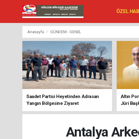
ÖZEL HA
SİYASET
VEFAT ED
Anasayfa
GÜNDEM - GENEL
Saadet Partisi Heyetinden Adrasan
Altın Po
Yangın Bölgesine Ziyaret
Jüri Baş
Antalya Arkeo