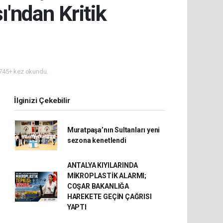
ı'ndan Kritik
745+ kez okundu.
İlginizi Çekebilir
Muratpaşa’nın Sultanları yeni
sezona kenetlendi
ANTALYA KIYILARINDA
MİKROPLASTİK ALARMI;
COŞAR BAKANLIĞA
HAREKETE GEÇİN ÇAĞRISI
YAPTI