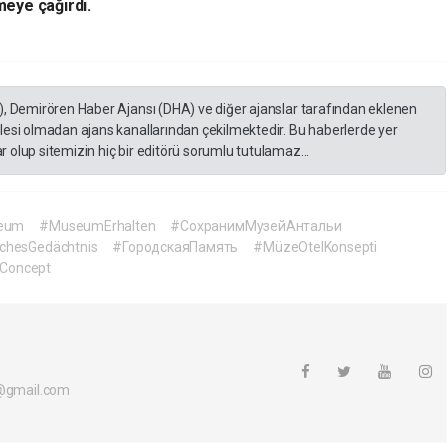
eye çağırdı.
), Demirören Haber Ajansı (DHA) ve diğer ajanslar tarafından eklenen
lesi olmadan ajans kanallarından çekilmektedir. Bu haberlerde yer
 olup sitemizin hiç bir editörü sorumlu tutulamaz...
seum
#MuseumErhalten
#СохранимМузейАнтальи
schesGedächtnis
#ГородскаяПамять
#MüzeOtelKonsepti
Concept
i@gmail.com