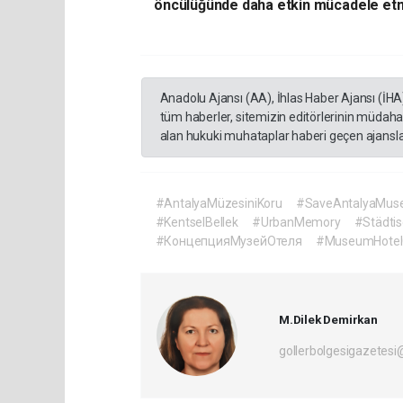
öncülüğünde daha etkin mücadele etm
Anadolu Ajansı (AA), İhlas Haber Ajansı (İHA
tüm haberler, sitemizin editörlerinin müdaha
alan hukuki muhataplar haberi geçen ajanslar
#AntalyaMüzesiniKoru
#SaveAntalyaMu
#KentselBellek
#UrbanMemory
#Städti
#КонцепцияМузейОтеля
#MuseumHotel
M.Dilek Demirkan
gollerbolgesigazetes