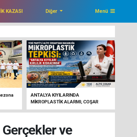
FİK KAZASI
Diğer
Menü
GAZETEMİZ
 sezona
ANTALYA KIYILARINDA
MİKROPLASTİK ALARMI; COŞAR
BAKANLIĞA HAREKETE GEÇİN
ÇAĞRISI YAPTI
: Gerçekler ve