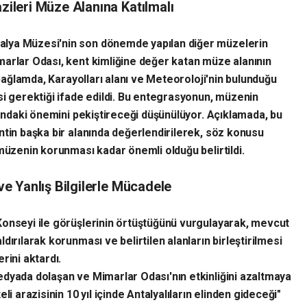
azileri Müze Alanına Katılmalı
lya Müzesi'nin son dönemde yapılan diğer müzelerin
arlar Odası, kent kimliğine değer katan müze alanının
 bağlamda, Karayolları alanı ve Meteoroloji'nin bulunduğu
si gerektiği ifade edildi. Bu entegrasyonun, müzenin
landaki önemini pekiştireceği düşünülüyor. Açıklamada, bu
ntin başka bir alanında değerlendirilerek, söz konusu
müzenin korunması kadar önemli olduğu belirtildi.
 ve Yanlış Bilgilerle Mücadele
Konseyi ile görüşlerinin örtüştüğünü vurgulayarak, mevcut
ırılarak korunması ve belirtilen alanların birleştirilmesi
rini aktardı.
dyada dolaşan ve Mimarlar Odası'nın etkinliğini azaltmaya
li arazisinin 10 yıl içinde Antalyalıların elinden gideceği"