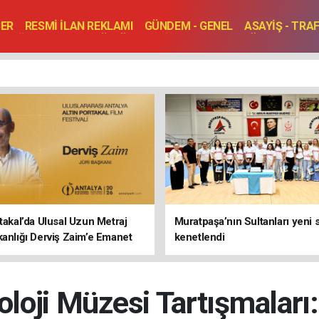
BER
RESMİ İLAN REKLAMI
GÜNDEM - GENEL
ASAYİŞ - TRA
SAĞLIK
SPOR
KÜLTÜR - TURİZM - SANAT
RÖPORTAJ
ENLER
TOPLANTI - DÜĞÜN
rtakal’da Ulusal Uzun Metraj
Muratpaşa’nın Sultanları yeni
kanlığı Derviş Zaim’e Emanet
kenetlendi
loji Müzesi Tartışmaları