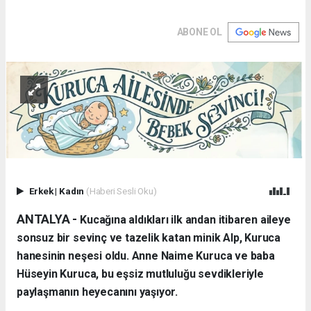
ABONE OL
Erkek
|
Kadın
(Haberi Sesli Oku)
ANTALYA - ​
Kucağına aldıkları ilk andan itibaren aileye
sonsuz bir sevinç ve tazelik katan minik Alp, Kuruca
hanesinin neşesi oldu. Anne Naime Kuruca ve baba
Hüseyin Kuruca, bu eşsiz mutluluğu sevdikleriyle
paylaşmanın heyecanını yaşıyor.