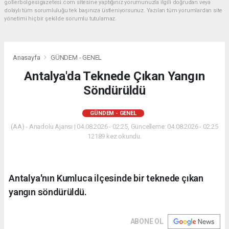
gollerbolgesigazetesi.com sitesine yaptığınız yorumunuzla ilgili doğrudan veya
dolaylı tüm sorumluluğu tek başınıza üstleniyorsunuz. Yazılan tüm yorumlardan site
yönetimi hiçbir şekilde sorumlu tutulamaz.
Anasayfa
GÜNDEM - GENEL
Antalya'da Teknede Çıkan Yangın
Söndürüldü
GÜNDEM - GENEL
(AA) - Anadolu Ajansı | 04.08.2026 - 02:25, Güncelleme: 04.08.2026 - 02:25
12189 kez okundu.
Antalya'nın Kumluca ilçesinde bir teknede çıkan
yangın söndürüldü.
ABONE OL