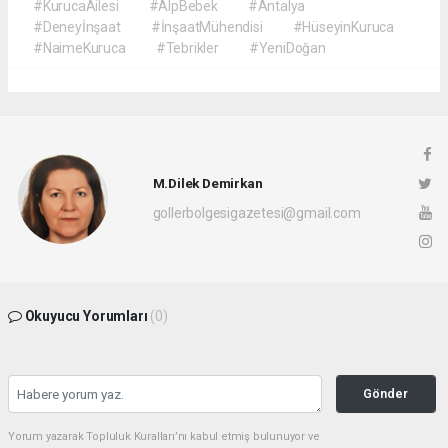
#KurucaAilesi
#AlpBebek
#Antalya
#Deneyİnşaat
#İnşaatMühendisi
#HüseyinKuruca
#NaimeKuruca
#Tebrikler
#YeniDoğan
M.Dilek Demirkan
gollerbolgesigazetesi@gmail.com
Okuyucu Yorumları
(0)
Gönder
Yorum yazarak Topluluk Kuralları’nı kabul etmiş bulunuyor ve