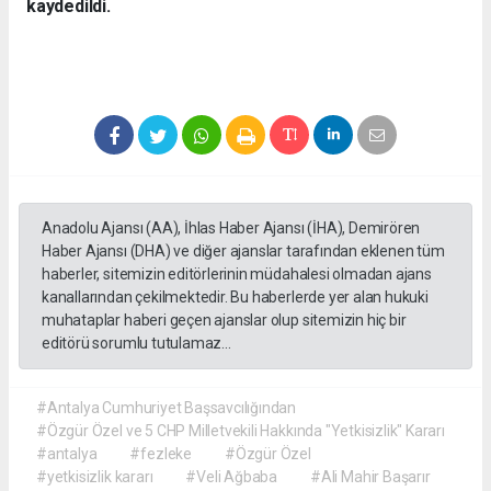
kaydedildi.
Anadolu Ajansı (AA), İhlas Haber Ajansı (İHA), Demirören
Haber Ajansı (DHA) ve diğer ajanslar tarafından eklenen tüm
haberler, sitemizin editörlerinin müdahalesi olmadan ajans
kanallarından çekilmektedir. Bu haberlerde yer alan hukuki
muhataplar haberi geçen ajanslar olup sitemizin hiç bir
editörü sorumlu tutulamaz...
#Antalya Cumhuriyet Başsavcılığından
#Özgür Özel ve 5 CHP Milletvekili Hakkında "Yetkisizlik" Kararı
#antalya
#fezleke
#Özgür Özel
#yetkisizlik kararı
#Veli Ağbaba
#Ali Mahir Başarır