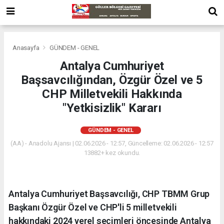
Anasayfa
GÜNDEM - GENEL
Antalya Cumhuriyet
Başsavcılığından, Özgür Özel ve 5
CHP Milletvekili Hakkında
"Yetkisizlik" Kararı
GÜNDEM - GENEL
(AA) - Anadolu Ajansı | 02.06.2026 - 12:57, Güncelleme: 02.06.2026 - 12:57
13882+ kez okundu.
Antalya Cumhuriyet Başsavcılığı, CHP TBMM Grup
Başkanı Özgür Özel ve CHP'li 5 milletvekili
hakkındaki 2024 yerel seçimleri öncesinde Antalya