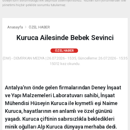
dolaylı tüm sorumluluğu tek başınıza üstleniyorsunuz. Yazılan tüm yorumlardan site
yönetimi hiçbir şekilde sorumlu tutulamaz.
Anasayfa
ÖZEL HABER
Kuruca Ailesinde Bebek Sevinci
ÖZEL HABER
(DM) - DEMİRKAN MEDYA | 26.07.2026 - 15:35, Güncelleme: 26.07.2026 - 15:35
15012 kez okundu.
Antalya’nın önde gelen firmalarından Deney İnşaat
ve Yapı Malzemeleri Laboratuvarı sahibi, İnşaat
Mühendisi Hüseyin Kuruca ile kıymetli eşi Naime
Kuruca, hayatlarının en anlamlı ve özel gününü
yaşadı. Kuruca çiftinin sabırsızlıkla bekledikleri
minik oğulları Alp Kuruca dünyaya merhaba dedi.