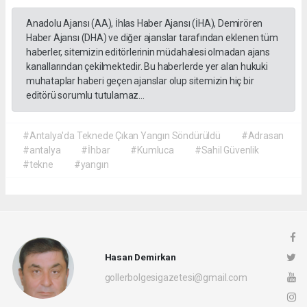
Anadolu Ajansı (AA), İhlas Haber Ajansı (İHA), Demirören
Haber Ajansı (DHA) ve diğer ajanslar tarafından eklenen tüm
haberler, sitemizin editörlerinin müdahalesi olmadan ajans
kanallarından çekilmektedir. Bu haberlerde yer alan hukuki
muhataplar haberi geçen ajanslar olup sitemizin hiç bir
editörü sorumlu tutulamaz...
#Antalya'da Teknede Çıkan Yangın Söndürüldü
#Adrasan
#antalya
#İhbar
#Kumluca
#Sahil Güvenlik
#tekne
#yangın
Hasan Demirkan
gollerbolgesigazetesi@gmail.com