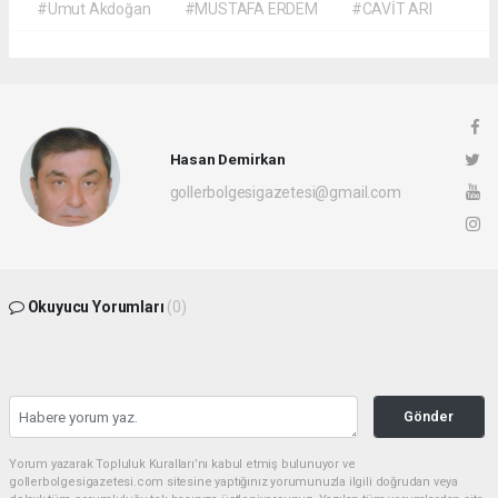
#Umut Akdoğan
#MUSTAFA ERDEM
#CAVİT ARI
Hasan Demirkan
gollerbolgesigazetesi@gmail.com
Okuyucu Yorumları
(0)
Gönder
Yorum yazarak Topluluk Kuralları’nı kabul etmiş bulunuyor ve
gollerbolgesigazetesi.com sitesine yaptığınız yorumunuzla ilgili doğrudan veya