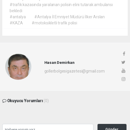
#trafik kazasında yaralanan polisin elini tutarak ambulansı
bekledi
#antalya
#Antalya İl Emniyet Müdürü İlker Arslan
#KAZA
#motoksikletli trafik polisi
Hasan Demirkan
gollerbolgesigazetesi@gmail.com
Okuyucu Yorumları
(0)
Gönder