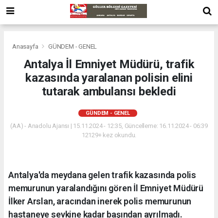
Anasayfa
GÜNDEM - GENEL
Antalya İl Emniyet Müdürü, trafik
kazasında yaralanan polisin elini
tutarak ambulansı bekledi
GÜNDEM - GENEL
(AA) - Anadolu Ajansı | 15.11.2024 - 12:35, Güncelleme: 16.11.2024 - 06:39
12129+ kez okundu.
Antalya'da meydana gelen trafik kazasında polis
memurunun yaralandığını gören İl Emniyet Müdürü
İlker Arslan, aracından inerek polis memurunun
hastaneye sevkine kadar başından ayrılmadı.