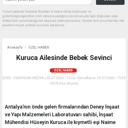
Yorum yazarak Topluluk Kuralları’nı kabul etmiş bulunuyor ve
gollerbolgesigazetesi.com sitesine yaptığınız yorumunuzla ilgili doğrudan veya
dolaylı tüm sorumluluğu tek başınıza üstleniyorsunuz. Yazılan tüm yorumlardan site
yönetimi hiçbir şekilde sorumlu tutulamaz.
Anasayfa
ÖZEL HABER
Kuruca Ailesinde Bebek Sevinci
ÖZEL HABER
(DM) - DEMİRKAN MEDYA | 26.07.2026 - 15:35, Güncelleme: 26.07.2026 - 15:35
15076 kez okundu.
Antalya’nın önde gelen firmalarından Deney İnşaat
ve Yapı Malzemeleri Laboratuvarı sahibi, İnşaat
Mühendisi Hüseyin Kuruca ile kıymetli eşi Naime