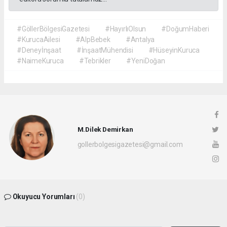
#GöllerBölgesiGazetesi
#HayırlıOlsun
#DoğumHaberi
#KurucaAilesi
#AlpBebek
#Antalya
#Deneyİnşaat
#İnşaatMühendisi
#HüseyinKuruca
#NaimeKuruca
#Tebrikler
#YeniDoğan
M.Dilek Demirkan
gollerbolgesigazetesi@gmail.com
Okuyucu Yorumları
(0)