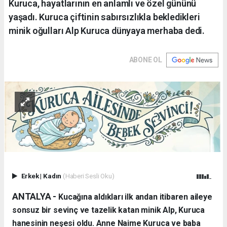
Kuruca, hayatlarının en anlamlı ve özel gününü
yaşadı. Kuruca çiftinin sabırsızlıkla bekledikleri
minik oğulları Alp Kuruca dünyaya merhaba dedi.
ABONE OL
Erkek
|
Kadın
(Haberi Sesli Oku)
ANTALYA - ​
Kucağına aldıkları ilk andan itibaren aileye
sonsuz bir sevinç ve tazelik katan minik Alp, Kuruca
hanesinin neşesi oldu. Anne Naime Kuruca ve baba