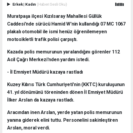
Erkek
|
Kadın
(Haberi Sesli Oku)
Muratpaşa ilçesi Kızılsaray Mahallesi Güllük
Caddesi'nde sürücü Hamid W'nin kullandığı 07 MC 1067
plakalı otomobil ile ismi henüz öğrenilemeyen
motosikletli trafik polisi çarpıştı.
Kazada polis memurunun yaralandığını görenler 112
Acil Çağrı Merkezi'nden yardım istedi.
- İl Emniyet Müdürü kazaya rastladı
Kuzey Kıbrıs Türk Cumhuriyeti'nin (KKTC) kuruluşunun
41. yıl dönümünü töreninden dönen İl Emniyet Müdürü
İlker Arslan da kazaya rastladı.
Aracından inen Arslan, yerde yatan polis memurunun
yanına giderek elini tuttu. Personelini sakinleştiren
Arslan, moral verdi.