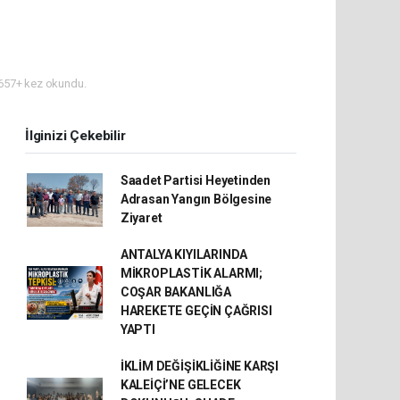
657+ kez okundu.
İlginizi Çekebilir
Saadet Partisi Heyetinden
Adrasan Yangın Bölgesine
Ziyaret
ANTALYA KIYILARINDA
MİKROPLASTİK ALARMI;
COŞAR BAKANLIĞA
HAREKETE GEÇİN ÇAĞRISI
YAPTI
İKLİM DEĞİŞİKLİĞİNE KARŞI
KALEİÇİ’NE GELECEK