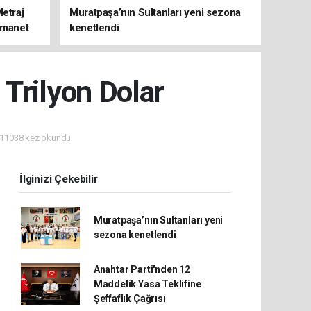
Metraj
Muratpaşa’nın Sultanları yeni sezona
 Emanet
kenetlendi
 Trilyon Dolar
11038 kez okundu.
İlginizi Çekebilir
Muratpaşa’nın Sultanları yeni
sezona kenetlendi
Anahtar Parti'nden 12
Maddelik Yasa Teklifine
Şeffaflık Çağrısı