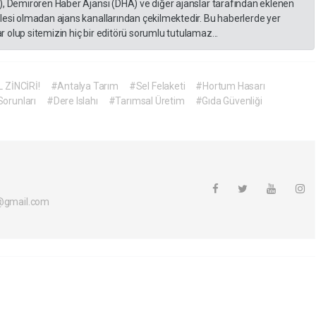
), Demirören Haber Ajansı (DHA) ve diğer ajanslar tarafından eklenen
lesi olmadan ajans kanallarından çekilmektedir. Bu haberlerde yer
 olup sitemizin hiç bir editörü sorumlu tutulamaz...
 ZİNCİRİ!
#Antalya Tarım
#Sel Felaketi
#Hortum Hasarı
Sorunları
#Dere Islahı
#Tarımsal Üretim
#Gıda Güvenliği
i@gmail.com