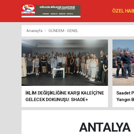
ÖZEL HA
SİYASET
VEFAT ED
Anasayfa
GÜNDEM - GENEL
İKLİM DEĞİŞİKLİĞİNE KARŞI KALEİÇİ’NE
Saadet P
GELECEK DOKUNUŞU: SHADE+
Yangın B
ULUSLARARASI ÇALIŞTAYI SONA
ERDİ
ANTALYA 