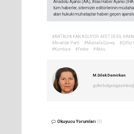
Anadolu Ajansı (AA), İhlas Haber Ajansı (İHA
tüm haberler, sitemizin editörlerinin müdaha
alan hukuki muhataplar haberi geçen ajanslar
#ANTALYA KAN AĞLIYOR: AFET DEĞİL İHMAL
#Anahtar Parti
#Mustafa Güneş
#Çiftçi 
#Kumluca
#Finike
#Aksu
M.Dilek Demirkan
gollerbolgesigazetes
Okuyucu Yorumları
(0)