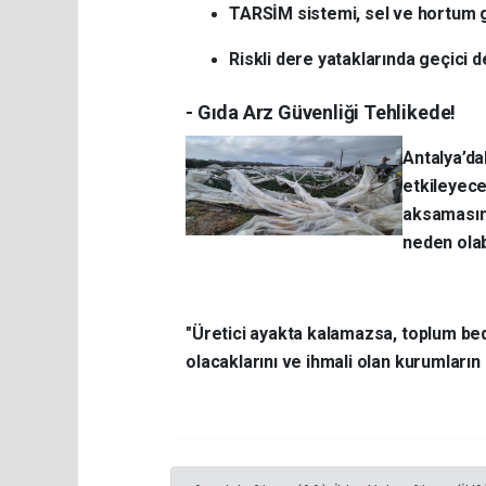
TARSİM sistemi, sel ve hortum g
Riskli dere yataklarında geçici değ
- Gıda Arz Güvenliği Tehlikede!
Antalya’da
etkileyece
aksamasını
neden olab
"Üretici ayakta kalamazsa, toplum be
olacaklarını ve ihmali olan kurumların