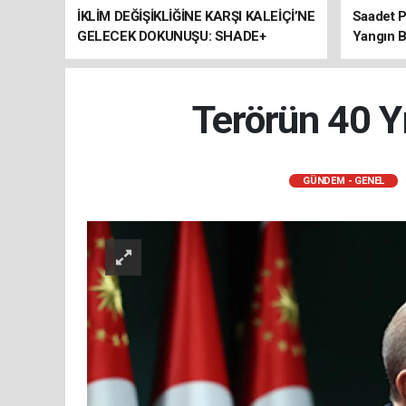
İKLİM DEĞİŞİKLİĞİNE KARŞI KALEİÇİ’NE
Saadet P
GELECEK DOKUNUŞU: SHADE+
Yangın B
ULUSLARARASI ÇALIŞTAYI SONA
ERDİ
Terörün 40 Yı
GÜNDEM - GENEL