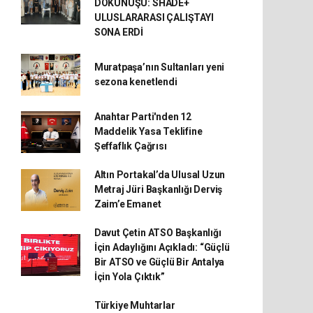
DOKUNUŞU: SHADE+
ULUSLARARASI ÇALIŞTAYI
SONA ERDİ
Muratpaşa’nın Sultanları yeni
sezona kenetlendi
Anahtar Parti'nden 12
Maddelik Yasa Teklifine
Şeffaflık Çağrısı
Altın Portakal’da Ulusal Uzun
Metraj Jüri Başkanlığı Derviş
Zaim’e Emanet
Davut Çetin ATSO Başkanlığı
İçin Adaylığını Açıkladı: “Güçlü
Bir ATSO ve Güçlü Bir Antalya
İçin Yola Çıktık”
Türkiye Muhtarlar