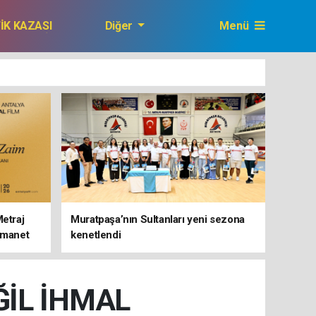
FİK KAZASI
Diğer
Menü
GAZETEMİZ
Metraj
Muratpaşa’nın Sultanları yeni sezona
 Emanet
kenetlendi
ĞİL İHMAL