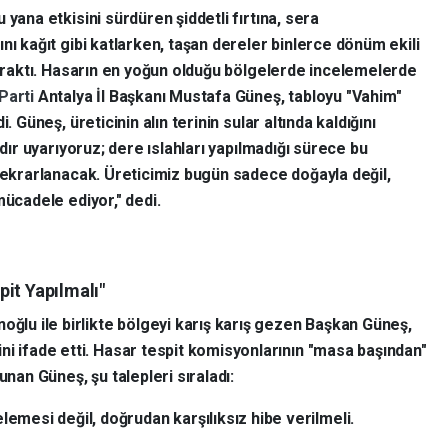
 yana etkisini sürdüren şiddetli fırtına, sera
nı kağıt gibi katlarken, taşan dereler binlerce dönüm ekili
bıraktı. Hasarın en yoğun olduğu bölgelerde incelemelerde
Parti
Antalya İl Başkanı Mustafa Güneş, tabloyu "Vahim"
i. Güneş, üreticinin alın terinin sular altında kaldığını
rdır uyarıyoruz; dere ıslahları yapılmadığı sürece bu
 tekrarlanacak. Üreticimiz bugün sadece doğayla değil,
mücadele ediyor," dedi.
it Yapılmalı"
oğlu ile birlikte bölgeyi karış karış gezen Başkan Güneş,
ni ifade etti. Hasar tespit komisyonlarının "masa başından"
unan Güneş, şu talepleri sıraladı:
lemesi değil, doğrudan karşılıksız hibe verilmeli.