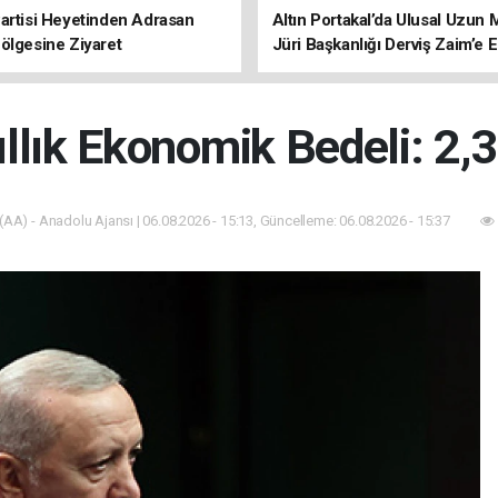
artisi Heyetinden Adrasan
Altın Portakal’da Ulusal Uzun 
ölgesine Ziyaret
Jüri Başkanlığı Derviş Zaim’e
llık Ekonomik Bedeli: 2,3
(AA) - Anadolu Ajansı | 06.08.2026 - 15:13, Güncelleme: 06.08.2026 - 15:37