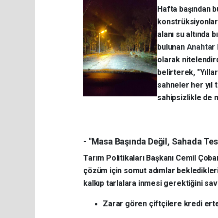
Hafta başından bu
konstrüksiyonları
alanı su altında 
bulunan
Anahtar 
olarak nitelendird
belirterek, "Yılla
sahneler her yıl
sahipsizlikle de 
- "Masa Başında Değil, Sahada Tesp
Tarım Politikaları Başkanı Cemil Çoban
çözüm için somut adımlar bekledikleri
kalkıp tarlalara inmesi gerektiğini sav
Zarar gören çiftçilere kredi erte