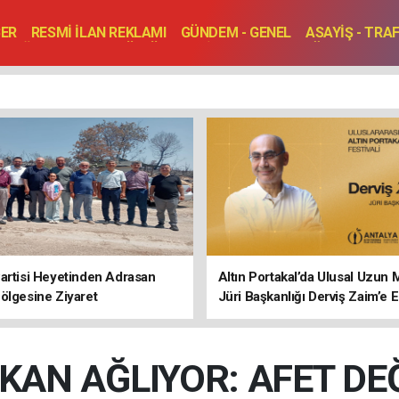
BER
RESMİ İLAN REKLAMI
GÜNDEM - GENEL
ASAYİŞ - TRA
SAĞLIK
SPOR
KÜLTÜR - TURİZM - SANAT
RÖPORTAJ
ENLER
TOPLANTI - DÜĞÜN
artisi Heyetinden Adrasan
Altın Portakal’da Ulusal Uzun 
ölgesine Ziyaret
Jüri Başkanlığı Derviş Zaim’e
KAN AĞLIYOR: AFET DE