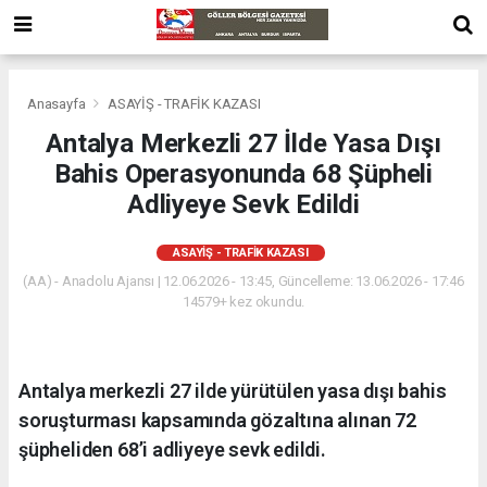
Anasayfa
ASAYİŞ - TRAFİK KAZASI
Antalya Merkezli 27 İlde Yasa Dışı
Bahis Operasyonunda 68 Şüpheli
Adliyeye Sevk Edildi
ASAYİŞ - TRAFİK KAZASI
(AA) - Anadolu Ajansı | 12.06.2026 - 13:45, Güncelleme: 13.06.2026 - 17:46
14579+ kez okundu.
Antalya merkezli 27 ilde yürütülen yasa dışı bahis
soruşturması kapsamında gözaltına alınan 72
şüpheliden 68’i adliyeye sevk edildi.