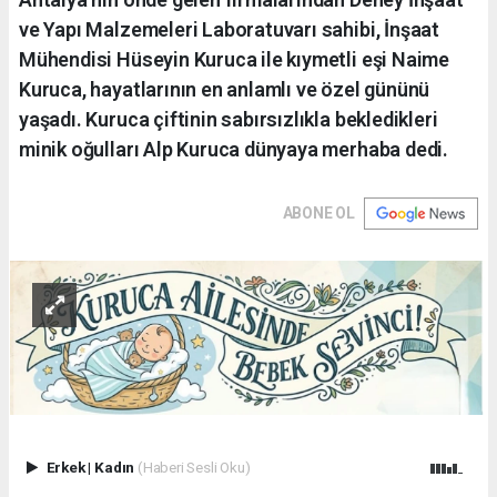
ve Yapı Malzemeleri Laboratuvarı sahibi, İnşaat
Mühendisi Hüseyin Kuruca ile kıymetli eşi Naime
Kuruca, hayatlarının en anlamlı ve özel gününü
yaşadı. Kuruca çiftinin sabırsızlıkla bekledikleri
minik oğulları Alp Kuruca dünyaya merhaba dedi.
ABONE OL
Erkek
|
Kadın
(Haberi Sesli Oku)