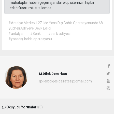
muhataplar haberi geçen ajanslar olup sitemizin hiç bir
editörü sorumlu tutulamaz...
#Antalya Merkezli 27 İlde Yasa Dışı Bahis Operasyonunda 68
Şüpheli Adliyeye Sevk Edildi
#antalya
#Serik
#serik adliyesi
#yasadışı bahis operasyonu
M.Dilek Demirkan
gollerbolgesigazetesi@gmail.com
Okuyucu Yorumları
(0)