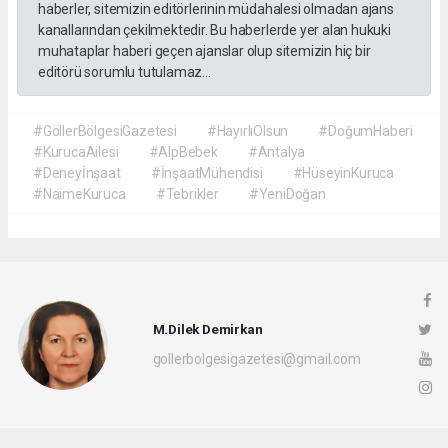
haberler, sitemizin editörlerinin müdahalesi olmadan ajans
kanallarından çekilmektedir. Bu haberlerde yer alan hukuki
muhataplar haberi geçen ajanslar olup sitemizin hiç bir
editörü sorumlu tutulamaz...
#GöllerBölgesiGazetesi
#HayırlıOlsun
#DoğumHaberi
#KurucaAilesi
#AlpBebek
#Antalya
#Deneyİnşaat
#İnşaatMühendisi
#HüseyinKuruca
#NaimeKuruca
#Tebrikler
#YeniDoğan
M.Dilek Demirkan
gollerbolgesigazetesi@gmail.com