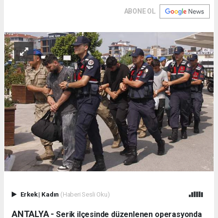
ABONE OL
Erkek
|
Kadın
(Haberi Sesli Oku)
ANTALYA -
Serik ilçesinde düzenlenen operasyonda