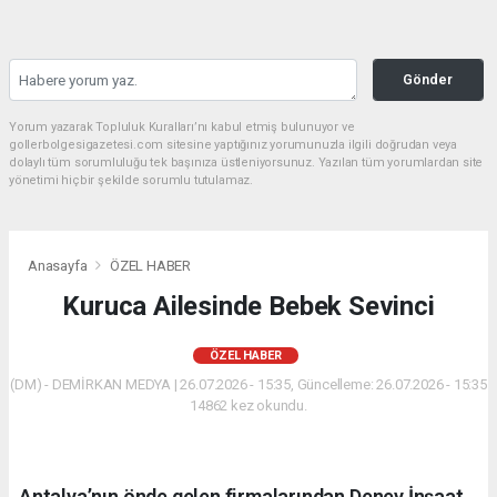
Gönder
Yorum yazarak Topluluk Kuralları’nı kabul etmiş bulunuyor ve
gollerbolgesigazetesi.com sitesine yaptığınız yorumunuzla ilgili doğrudan veya
dolaylı tüm sorumluluğu tek başınıza üstleniyorsunuz. Yazılan tüm yorumlardan site
yönetimi hiçbir şekilde sorumlu tutulamaz.
Anasayfa
ÖZEL HABER
Kuruca Ailesinde Bebek Sevinci
ÖZEL HABER
(DM) - DEMİRKAN MEDYA | 26.07.2026 - 15:35, Güncelleme: 26.07.2026 - 15:35
14862 kez okundu.
Antalya’nın önde gelen firmalarından Deney İnşaat