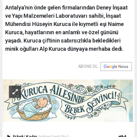
Antalya’nın önde gelen firmalarından Deney İnşaat
ve Yapı Malzemeleri Laboratuvarı sahibi, İnşaat
Mühendisi Hüseyin Kuruca ile kıymetli eşi Naime
Kuruca, hayatlarının en anlamlı ve özel gününü
yaşadı. Kuruca çiftinin sabırsızlıkla bekledikleri
minik oğulları Alp Kuruca dünyaya merhaba dedi.
ABONE OL
Erkek
|
Kadın
(Haberi Sesli Oku)