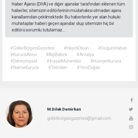
Haber Ajansı (DHA) ve diğer ajanslar tarafından eklenen tüm
haberler, sitemizin editörlerinin müdahalesi olmadan ajans
kanallarından çekilmektedir. Bu haberlerde yer alan hukuki
muhataplar haberi geçen ajanslar olup sitemizin hiç bir
editörü sorumlu tutulamaz...
#GöllerBölgesiGazetesi
#HayırlıOlsun
#DoğumHaberi
#KurucaAilesi
#AlpBebek
#Antalya
#Deneyİnşaat
#İnşaatMühendisi
#HüseyinKuruca
#NaimeKuruca
#Tebrikler
#YeniDoğan
M.Dilek Demirkan
gollerbolgesigazetesi@gmail.com