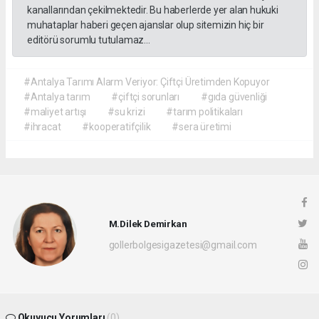
kanallarından çekilmektedir. Bu haberlerde yer alan hukuki
muhataplar haberi geçen ajanslar olup sitemizin hiç bir
editörü sorumlu tutulamaz...
#Antalya Tarımı Alarm Veriyor: Çiftçi Üretimden Kopuyor
#Antalya tarım
#çiftçi sorunları
#gıda güvenliği
#maliyet artışı
#su krizi
#tarım politikaları
#ihracat
#kooperatifçilik
#sera üretimi
M.Dilek Demirkan
gollerbolgesigazetesi@gmail.com
Okuyucu Yorumları
(0)