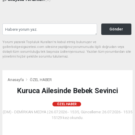
Gönder
Yorum yazarak Topluluk Kuralları’nı kabul etmiş bulunuyor ve
gollerbolgesigazetesi.com sitesine yaptığınız yorumunuzla ilgili doğrudan veya
dolaylı tüm sorumluluğu tek başınıza üstleniyorsunuz. Yazılan tüm yorumlardan site
yönetimi hiçbir şekilde sorumlu tutulamaz.
Anasayfa
ÖZEL HABER
Kuruca Ailesinde Bebek Sevinci
ÖZEL HABER
(DM) - DEMİRKAN MEDYA | 26.07.2026 - 15:35, Güncelleme: 26.07.2026 - 15:35
15129 kez okundu.