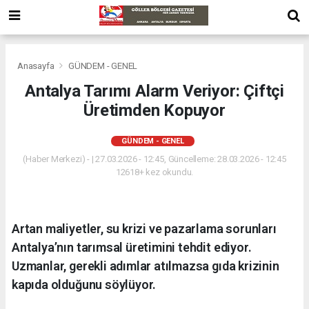
Anasayfa
GÜNDEM - GENEL
Antalya Tarımı Alarm Veriyor: Çiftçi
Üretimden Kopuyor
GÜNDEM - GENEL
(Haber Merkezi) - | 27.03.2026 - 12:45, Güncelleme: 28.03.2026 - 12:45
12618+ kez okundu.
Artan maliyetler, su krizi ve pazarlama sorunları
Antalya’nın tarımsal üretimini tehdit ediyor.
Uzmanlar, gerekli adımlar atılmazsa gıda krizinin
kapıda olduğunu söylüyor.