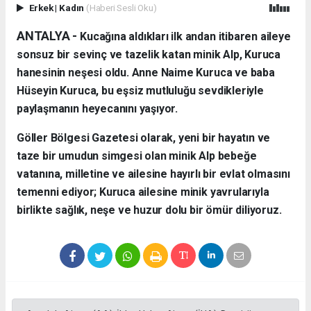
Erkek
|
Kadın
(Haberi Sesli Oku)
ANTALYA - ​
Kucağına aldıkları ilk andan itibaren aileye
sonsuz bir sevinç ve tazelik katan minik Alp, Kuruca
hanesinin neşesi oldu. Anne Naime Kuruca ve baba
Hüseyin Kuruca, bu eşsiz mutluluğu sevdikleriyle
paylaşmanın heyecanını yaşıyor.
​Göller Bölgesi Gazetesi olarak, yeni bir hayatın ve
taze bir umudun simgesi olan minik Alp bebeğe
vatanına, milletine ve ailesine hayırlı bir evlat olmasını
temenni ediyor; Kuruca ailesine minik yavrularıyla
birlikte sağlık, neşe ve huzur dolu bir ömür diliyoruz.