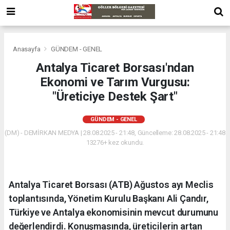
Anasayfa
GÜNDEM - GENEL
Antalya Ticaret Borsası'ndan
Ekonomi ve Tarım Vurgusu:
"Üreticiye Destek Şart"
GÜNDEM - GENEL
(DM) - DEMİRKAN MEDYA | 28.08.2025 - 21:48, Güncelleme: 28.08.2025 - 21:48
13276+ kez okundu.
Antalya Ticaret Borsası (ATB) Ağustos ayı Meclis
toplantısında, Yönetim Kurulu Başkanı Ali Çandır,
Türkiye ve Antalya ekonomisinin mevcut durumunu
değerlendirdi. Konuşmasında, üreticilerin artan