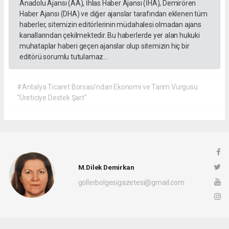
Anadolu Ajansı (AA), İhlas Haber Ajansı (İHA), Demirören
Haber Ajansı (DHA) ve diğer ajanslar tarafından eklenen tüm
haberler, sitemizin editörlerinin müdahalesi olmadan ajans
kanallarından çekilmektedir. Bu haberlerde yer alan hukuki
muhataplar haberi geçen ajanslar olup sitemizin hiç bir
editörü sorumlu tutulamaz...
#Antalya Ticaret Borsası'ndan Ekonomi ve Tarım Vurgusu:
"Üreticiye Destek Şart"
M.Dilek Demirkan
gollerbolgesigazetesi@gmail.com