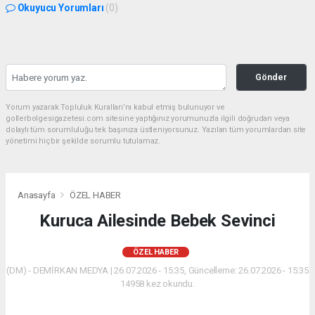
Okuyucu Yorumları
(0)
Gönder
Yorum yazarak Topluluk Kuralları’nı kabul etmiş bulunuyor ve
gollerbolgesigazetesi.com sitesine yaptığınız yorumunuzla ilgili doğrudan veya
dolaylı tüm sorumluluğu tek başınıza üstleniyorsunuz. Yazılan tüm yorumlardan site
yönetimi hiçbir şekilde sorumlu tutulamaz.
Anasayfa
ÖZEL HABER
Kuruca Ailesinde Bebek Sevinci
ÖZEL HABER
(DM) - DEMİRKAN MEDYA | 26.07.2026 - 15:35, Güncelleme: 26.07.2026 - 15:35
14958 kez okundu.