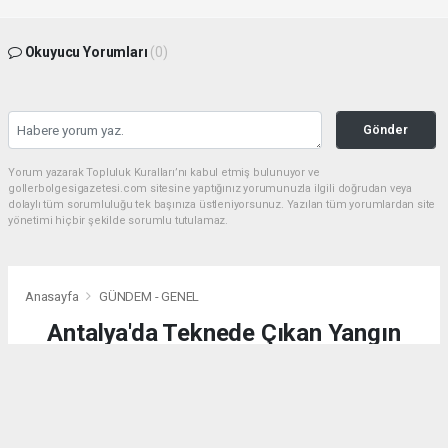
Okuyucu Yorumları
(0)
Gönder
Yorum yazarak Topluluk Kuralları’nı kabul etmiş bulunuyor ve
gollerbolgesigazetesi.com sitesine yaptığınız yorumunuzla ilgili doğrudan veya
dolaylı tüm sorumluluğu tek başınıza üstleniyorsunuz. Yazılan tüm yorumlardan site
yönetimi hiçbir şekilde sorumlu tutulamaz.
Anasayfa
GÜNDEM - GENEL
Antalya'da Teknede Çıkan Yangın
Söndürüldü
GÜNDEM - GENEL
(AA) - Anadolu Ajansı | 04.08.2026 - 02:25, Güncelleme: 04.08.2026 - 02:25