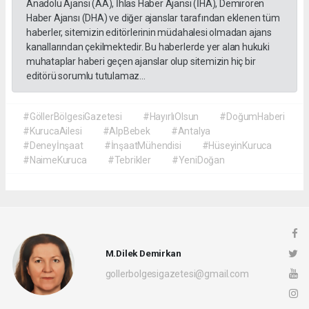
Anadolu Ajansı (AA), İhlas Haber Ajansı (İHA), Demirören
Haber Ajansı (DHA) ve diğer ajanslar tarafından eklenen tüm
haberler, sitemizin editörlerinin müdahalesi olmadan ajans
kanallarından çekilmektedir. Bu haberlerde yer alan hukuki
muhataplar haberi geçen ajanslar olup sitemizin hiç bir
editörü sorumlu tutulamaz...
#GöllerBölgesiGazetesi
#HayırlıOlsun
#DoğumHaberi
#KurucaAilesi
#AlpBebek
#Antalya
#Deneyİnşaat
#İnşaatMühendisi
#HüseyinKuruca
#NaimeKuruca
#Tebrikler
#YeniDoğan
M.Dilek Demirkan
gollerbolgesigazetesi@gmail.com