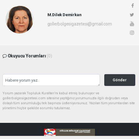
M.Dilek Demirkan
gollerbolgesigazetesi@gmail.com
Okuyucu Yorumları
(0)
Gönder
Yorum yazarak Topluluk Kuralları’nı kabul etmiş bulunuyor ve
gollerbolgesigazetesi.com sitesine yaptığınız yorumunuzla ilgili doğrudan veya
dolaylı tüm sorumluluğu tek başınıza üstleniyorsunuz. Yazılan tüm yorumlardan site
yönetimi hiçbir şekilde sorumlu tutulamaz.