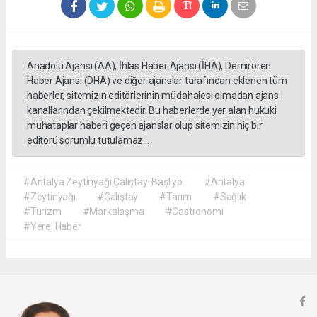
Anadolu Ajansı (AA), İhlas Haber Ajansı (İHA), Demirören
Haber Ajansı (DHA) ve diğer ajanslar tarafından eklenen tüm
haberler, sitemizin editörlerinin müdahalesi olmadan ajans
kanallarından çekilmektedir. Bu haberlerde yer alan hukuki
muhataplar haberi geçen ajanslar olup sitemizin hiç bir
editörü sorumlu tutulamaz...
#Antalya Zeytinyağı Çalıştayı Başlıyo
#Antalya
#Zeytinyağı
#Çalıştay
#Tarım
#Sağlık
#Turizm
#Markalaşma
#Gastronomi
#Yerel Haber