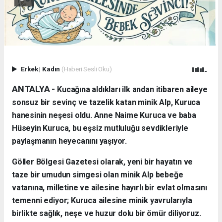
Erkek
|
Kadın
(Haberi Sesli Oku)
ANTALYA - ​
Kucağına aldıkları ilk andan itibaren aileye
sonsuz bir sevinç ve tazelik katan minik Alp, Kuruca
hanesinin neşesi oldu. Anne Naime Kuruca ve baba
Hüseyin Kuruca, bu eşsiz mutluluğu sevdikleriyle
paylaşmanın heyecanını yaşıyor.
​Göller Bölgesi Gazetesi olarak, yeni bir hayatın ve
taze bir umudun simgesi olan minik Alp bebeğe
vatanına, milletine ve ailesine hayırlı bir evlat olmasını
temenni ediyor; Kuruca ailesine minik yavrularıyla
birlikte sağlık, neşe ve huzur dolu bir ömür diliyoruz.