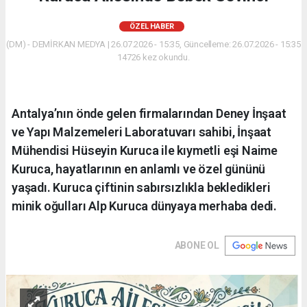
ÖZEL HABER
(DM) - DEMİRKAN MEDYA | 26.07.2026 - 15:35, Güncelleme: 26.07.2026 - 15:35
14726 kez okundu.
Antalya’nın önde gelen firmalarından Deney İnşaat
ve Yapı Malzemeleri Laboratuvarı sahibi, İnşaat
Mühendisi Hüseyin Kuruca ile kıymetli eşi Naime
Kuruca, hayatlarının en anlamlı ve özel gününü
yaşadı. Kuruca çiftinin sabırsızlıkla bekledikleri
minik oğulları Alp Kuruca dünyaya merhaba dedi.
ABONE OL