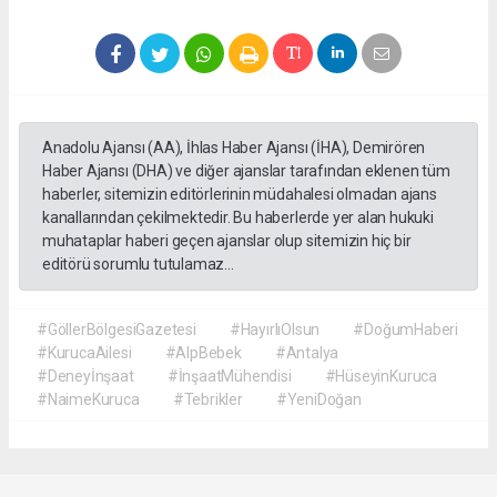
Anadolu Ajansı (AA), İhlas Haber Ajansı (İHA), Demirören
Haber Ajansı (DHA) ve diğer ajanslar tarafından eklenen tüm
haberler, sitemizin editörlerinin müdahalesi olmadan ajans
kanallarından çekilmektedir. Bu haberlerde yer alan hukuki
muhataplar haberi geçen ajanslar olup sitemizin hiç bir
editörü sorumlu tutulamaz...
#GöllerBölgesiGazetesi
#HayırlıOlsun
#DoğumHaberi
#KurucaAilesi
#AlpBebek
#Antalya
#Deneyİnşaat
#İnşaatMühendisi
#HüseyinKuruca
#NaimeKuruca
#Tebrikler
#YeniDoğan