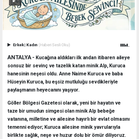
Erkek
|
Kadın
(Haberi Sesli Oku)
ANTALYA - ​
Kucağına aldıkları ilk andan itibaren aileye
sonsuz bir sevinç ve tazelik katan minik Alp, Kuruca
hanesinin neşesi oldu. Anne Naime Kuruca ve baba
Hüseyin Kuruca, bu eşsiz mutluluğu sevdikleriyle
paylaşmanın heyecanını yaşıyor.
​Göller Bölgesi Gazetesi olarak, yeni bir hayatın ve
taze bir umudun simgesi olan minik Alp bebeğe
vatanına, milletine ve ailesine hayırlı bir evlat olmasını
temenni ediyor; Kuruca ailesine minik yavrularıyla
birlikte sağlık, neşe ve huzur dolu bir ömür diliyoruz.