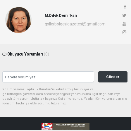
M.Dilek Demirkan
gollerbolgesigazetesi@gmail.com
Okuyucu Yorumları
(0)
Gönder
Yorum yazarak Topluluk Kuralları’nı kabul etmiş bulunuyor ve
gollerbolgesigazetesi.com sitesine yaptığınız yorumunuzla ilgili doğrudan veya
dolaylı tüm sorumluluğu tek başınıza üstleniyorsunuz. Yazılan tüm yorumlardan site
yönetimi hiçbir şekilde sorumlu tutulamaz.