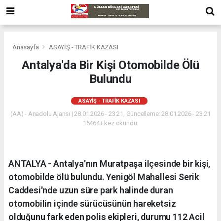
Anasayfa
ASAYİŞ - TRAFİK KAZASI
Antalya'da Bir Kişi Otomobilde Ölü
Bulundu
ASAYİŞ - TRAFİK KAZASI
(AA) - Anadolu Ajansı | 28.01.2026 - 23:21, Güncelleme: 28.01.2026 - 23:21
15464+ kez okundu.
ANTALYA - Antalya'nın Muratpaşa ilçesinde bir kişi,
otomobilde ölü bulundu. Yenigöl Mahallesi Serik
Caddesi'nde uzun süre park halinde duran
otomobilin içinde sürücüsünün hareketsiz
olduğunu fark eden polis ekipleri, durumu 112 Acil