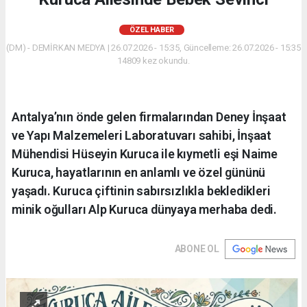
ÖZEL HABER
(DM) - DEMİRKAN MEDYA | 26.07.2026 - 15:35, Güncelleme: 26.07.2026 - 15:35
14809 kez okundu.
Antalya’nın önde gelen firmalarından Deney İnşaat
ve Yapı Malzemeleri Laboratuvarı sahibi, İnşaat
Mühendisi Hüseyin Kuruca ile kıymetli eşi Naime
Kuruca, hayatlarının en anlamlı ve özel gününü
yaşadı. Kuruca çiftinin sabırsızlıkla bekledikleri
minik oğulları Alp Kuruca dünyaya merhaba dedi.
ABONE OL