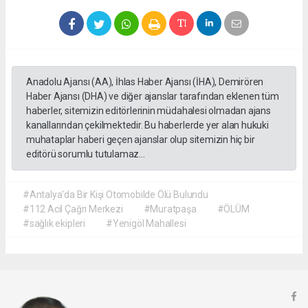
Anadolu Ajansı (AA), İhlas Haber Ajansı (İHA), Demirören
Haber Ajansı (DHA) ve diğer ajanslar tarafından eklenen tüm
haberler, sitemizin editörlerinin müdahalesi olmadan ajans
kanallarından çekilmektedir. Bu haberlerde yer alan hukuki
muhataplar haberi geçen ajanslar olup sitemizin hiç bir
editörü sorumlu tutulamaz...
#Antalya'da Bir Kişi Otomobilde Ölü Bulundu
#112 Acil Çağrı Merkezi
#Muratpaşa
#ÖLÜM
#sağlık ekipleri
#Yenigöl Mahallesi