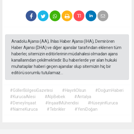
Anadolu Ajansı (AA), İhlas Haber Ajansı (İHA), Demirören
Haber Ajansı (DHA) ve diğer ajanslar tarafından eklenen tüm
haberler, sitemizin editörlerinin müdahalesi olmadan ajans
kanallarından çekilmektedir. Bu haberlerde yer alan hukuki
muhataplar haberi geçen ajanslar olup sitemizin hiç bir
editörü sorumlu tutulamaz...
#GöllerBölgesiGazetesi
#HayırlıOlsun
#DoğumHaberi
#KurucaAilesi
#AlpBebek
#Antalya
#Deneyİnşaat
#İnşaatMühendisi
#HüseyinKuruca
#NaimeKuruca
#Tebrikler
#YeniDoğan