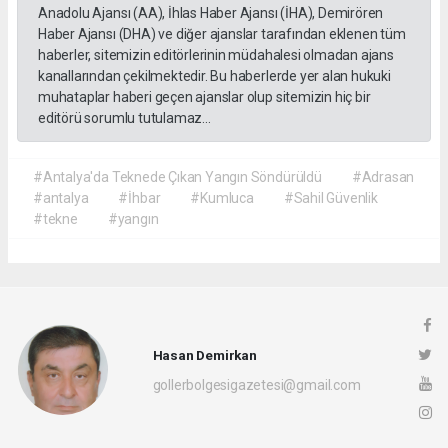
Anadolu Ajansı (AA), İhlas Haber Ajansı (İHA), Demirören
Haber Ajansı (DHA) ve diğer ajanslar tarafından eklenen tüm
haberler, sitemizin editörlerinin müdahalesi olmadan ajans
kanallarından çekilmektedir. Bu haberlerde yer alan hukuki
muhataplar haberi geçen ajanslar olup sitemizin hiç bir
editörü sorumlu tutulamaz...
#Antalya'da Teknede Çıkan Yangın Söndürüldü
#Adrasan
#antalya
#İhbar
#Kumluca
#Sahil Güvenlik
#tekne
#yangın
Hasan Demirkan
gollerbolgesigazetesi@gmail.com