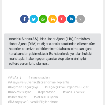
Anadolu Ajansı (AA), İhlas Haber Ajansı (İHA), Demirören
Haber Ajansı (DHA) ve diğer ajanslar tarafından eklenen tüm
haberler, sitemizin editörlerinin müdahalesi olmadan ajans
kanallarından çekilmektedir. Bu haberlerde yer alan hukuki
muhataplar haberi geçen ajanslar olup sitemizin hiç bir
editörü sorumlu tutulamaz...
#ASAYİŞ
#asayiş suçları
#Asayiş ve Güvenlik Bilgilendirme Toplantısı
#Göçmen Kaçakçılığı
#Kaçakçılık ve Organize Suçlar
#narkotik suçlar
#operasyon
#Sahil Güvenlik
#siber suçlar
#vali hulusi şahin
#İl Asayiş ve Güvenlik Bilgilendirme