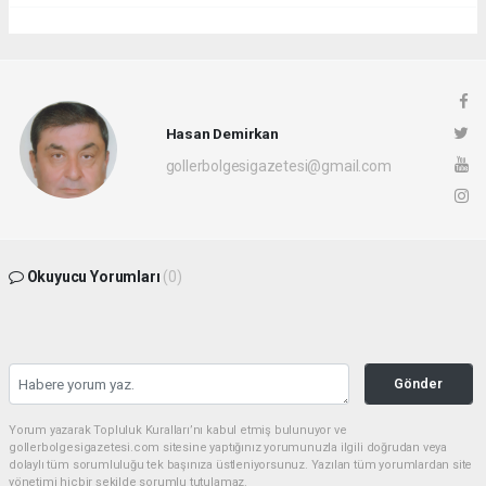
Hasan Demirkan
gollerbolgesigazetesi@gmail.com
Okuyucu Yorumları
(0)
Gönder
Yorum yazarak Topluluk Kuralları’nı kabul etmiş bulunuyor ve
gollerbolgesigazetesi.com sitesine yaptığınız yorumunuzla ilgili doğrudan veya
dolaylı tüm sorumluluğu tek başınıza üstleniyorsunuz. Yazılan tüm yorumlardan site
yönetimi hiçbir şekilde sorumlu tutulamaz.