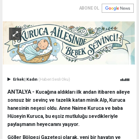
ABONE OL
Erkek
|
Kadın
(Haberi Sesli Oku)
ANTALYA - ​
Kucağına aldıkları ilk andan itibaren aileye
sonsuz bir sevinç ve tazelik katan minik Alp, Kuruca
hanesinin neşesi oldu. Anne Naime Kuruca ve baba
Hüseyin Kuruca, bu eşsiz mutluluğu sevdikleriyle
paylaşmanın heyecanını yaşıyor.
​Göller Bölgesi Gazetesi olarak, yeni bir hayatın ve