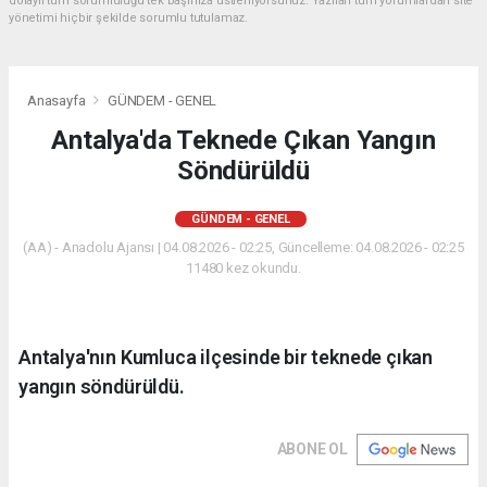
dolaylı tüm sorumluluğu tek başınıza üstleniyorsunuz. Yazılan tüm yorumlardan site
yönetimi hiçbir şekilde sorumlu tutulamaz.
Anasayfa
GÜNDEM - GENEL
Antalya'da Teknede Çıkan Yangın
Söndürüldü
GÜNDEM - GENEL
(AA) - Anadolu Ajansı | 04.08.2026 - 02:25, Güncelleme: 04.08.2026 - 02:25
11480 kez okundu.
Antalya'nın Kumluca ilçesinde bir teknede çıkan
yangın söndürüldü.
ABONE OL