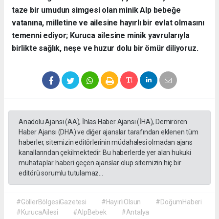
taze bir umudun simgesi olan minik Alp bebeğe
vatanına, milletine ve ailesine hayırlı bir evlat olmasını
temenni ediyor; Kuruca ailesine minik yavrularıyla
birlikte sağlık, neşe ve huzur dolu bir ömür diliyoruz.
Anadolu Ajansı (AA), İhlas Haber Ajansı (İHA), Demirören
Haber Ajansı (DHA) ve diğer ajanslar tarafından eklenen tüm
haberler, sitemizin editörlerinin müdahalesi olmadan ajans
kanallarından çekilmektedir. Bu haberlerde yer alan hukuki
muhataplar haberi geçen ajanslar olup sitemizin hiç bir
editörü sorumlu tutulamaz...
#GöllerBölgesiGazetesi
#HayırlıOlsun
#DoğumHaberi
#KurucaAilesi
#AlpBebek
#Antalya