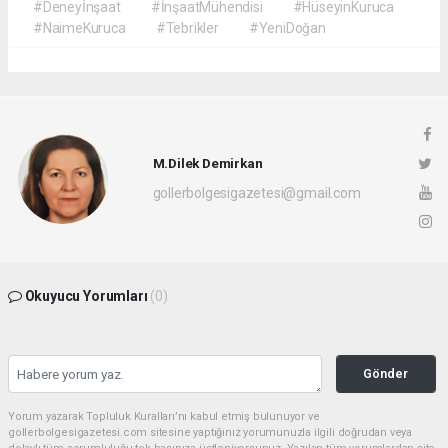
#Deneyİnşaat
#İnşaatMühendisi
#HüseyinKuruca
#NaimeKuruca
#Tebrikler
#YeniDoğan
M.Dilek Demirkan
gollerbolgesigazetesi@gmail.com
Okuyucu Yorumları
(0)
Gönder
Yorum yazarak Topluluk Kuralları’nı kabul etmiş bulunuyor ve
gollerbolgesigazetesi.com sitesine yaptığınız yorumunuzla ilgili doğrudan veya