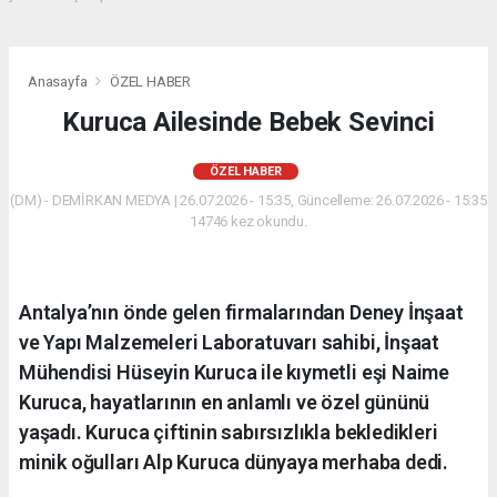
Anasayfa
ÖZEL HABER
Kuruca Ailesinde Bebek Sevinci
ÖZEL HABER
(DM) - DEMİRKAN MEDYA | 26.07.2026 - 15:35, Güncelleme: 26.07.2026 - 15:35
14746 kez okundu.
Antalya’nın önde gelen firmalarından Deney İnşaat
ve Yapı Malzemeleri Laboratuvarı sahibi, İnşaat
Mühendisi Hüseyin Kuruca ile kıymetli eşi Naime
Kuruca, hayatlarının en anlamlı ve özel gününü
yaşadı. Kuruca çiftinin sabırsızlıkla bekledikleri
minik oğulları Alp Kuruca dünyaya merhaba dedi.