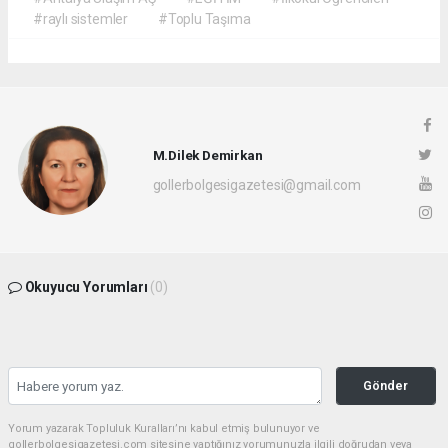
#raylı sistemler
#Toplu Taşıma
M.Dilek Demirkan
gollerbolgesigazetesi@gmail.com
Okuyucu Yorumları
(0)
Gönder
Yorum yazarak Topluluk Kuralları’nı kabul etmiş bulunuyor ve
gollerbolgesigazetesi.com sitesine yaptığınız yorumunuzla ilgili doğrudan veya