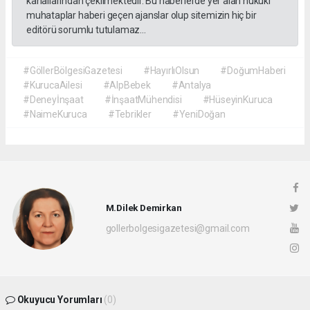
kanallarından çekilmektedir. Bu haberlerde yer alan hukuki
muhataplar haberi geçen ajanslar olup sitemizin hiç bir
editörü sorumlu tutulamaz...
#GöllerBölgesiGazetesi
#HayırlıOlsun
#DoğumHaberi
#KurucaAilesi
#AlpBebek
#Antalya
#Deneyİnşaat
#İnşaatMühendisi
#HüseyinKuruca
#NaimeKuruca
#Tebrikler
#YeniDoğan
M.Dilek Demirkan
gollerbolgesigazetesi@gmail.com
Okuyucu Yorumları
(0)