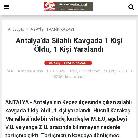
Anasayfa
ASAYİŞ - TRAFİK KAZASI
Antalya'da Silahlı Kavgada 1 Kişi
Öldü, 1 Kişi Yaralandı
ASAYİŞ - TRAFİK KAZASI
(AA) - Anadolu Ajansı | 16.01.2026 - 18:50, Güncelleme: 17.01.2026 - 00:50
16236+ kez okundu.
ANTALYA - Antalya'nın Kepez ilçesinde çıkan silahlı
kavgada 1 kişi öldü, 1 kişi yaralandı. Hüsnü Karakaş
Mahallesi'nde bir sitede, kardeşler M.E.U, ağabeyi
V.U. ve yenge Z.U. arasında bilinmeyen nedenle
tartışma çıktı. Tartışmanın kavgaya dönüşmesi