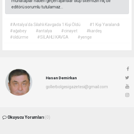
muhataplar haberi geçen ajanslar olup sitemizin hiç bir
editörü sorumlu tutulamaz...
#Antalya'da Silahlı Kavgada 1 Kişi Öldü
#1 Kişi Yaralandı
#ağabey
#antalya
#cinayet
#kardeş
#öldürme
#SİLAHLI KAVGA
#yenge
Hasan Demirkan
gollerbolgesigazetesi@gmail.com
Okuyucu Yorumları
(0)