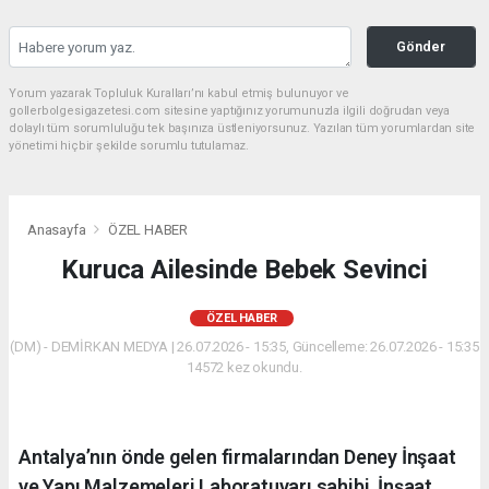
Gönder
Yorum yazarak Topluluk Kuralları’nı kabul etmiş bulunuyor ve
gollerbolgesigazetesi.com sitesine yaptığınız yorumunuzla ilgili doğrudan veya
dolaylı tüm sorumluluğu tek başınıza üstleniyorsunuz. Yazılan tüm yorumlardan site
yönetimi hiçbir şekilde sorumlu tutulamaz.
Anasayfa
ÖZEL HABER
Kuruca Ailesinde Bebek Sevinci
ÖZEL HABER
(DM) - DEMİRKAN MEDYA | 26.07.2026 - 15:35, Güncelleme: 26.07.2026 - 15:35
14572 kez okundu.
Antalya’nın önde gelen firmalarından Deney İnşaat
ve Yapı Malzemeleri Laboratuvarı sahibi, İnşaat