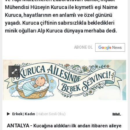
Mühendisi Hüseyin Kuruca ile kıymetli eşi Naime
Kuruca, hayatlarının en anlamlı ve özel gününü
yaşadı. Kuruca çiftinin sabırsızlıkla bekledikleri
minik oğulları Alp Kuruca dünyaya merhaba dedi.
ABONE OL
Erkek
|
Kadın
(Haberi Sesli Oku)
ANTALYA - ​
Kucağına aldıkları ilk andan itibaren aileye