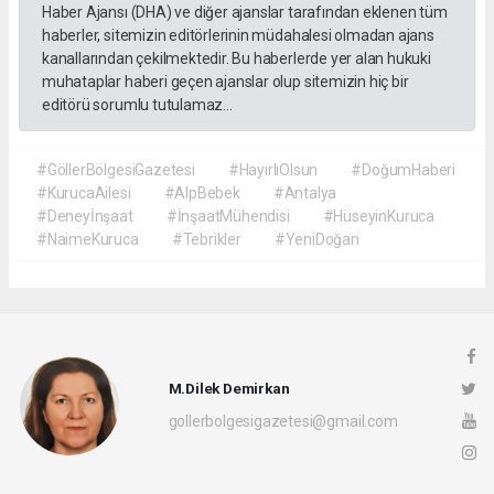
Haber Ajansı (DHA) ve diğer ajanslar tarafından eklenen tüm
haberler, sitemizin editörlerinin müdahalesi olmadan ajans
kanallarından çekilmektedir. Bu haberlerde yer alan hukuki
muhataplar haberi geçen ajanslar olup sitemizin hiç bir
editörü sorumlu tutulamaz...
#GöllerBölgesiGazetesi
#HayırlıOlsun
#DoğumHaberi
#KurucaAilesi
#AlpBebek
#Antalya
#Deneyİnşaat
#İnşaatMühendisi
#HüseyinKuruca
#NaimeKuruca
#Tebrikler
#YeniDoğan
M.Dilek Demirkan
gollerbolgesigazetesi@gmail.com