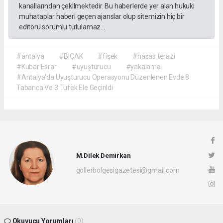
kanallarından çekilmektedir. Bu haberlerde yer alan hukuki
muhataplar haberi geçen ajanslar olup sitemizin hiç bir
editörü sorumlu tutulamaz...
#antalya
#BIÇAK
#fişek
#hasas terazi
#Kubar Esrar
#uyuşturucu
#yakalama
#Antalya'da Uyuşturucu Operasyonu Düzenlenen Evde 8
Tabanca Ve 3 Tüfek Ele Geçirildi
M.Dilek Demirkan
gollerbolgesigazetesi@gmail.com
Okuyucu Yorumları
(0)