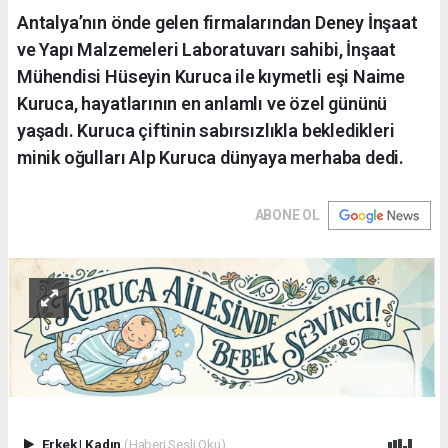
Antalya’nın önde gelen firmalarından Deney İnşaat
ve Yapı Malzemeleri Laboratuvarı sahibi, İnşaat
Mühendisi Hüseyin Kuruca ile kıymetli eşi Naime
Kuruca, hayatlarının en anlamlı ve özel gününü
yaşadı. Kuruca çiftinin sabırsızlıkla bekledikleri
minik oğulları Alp Kuruca dünyaya merhaba dedi.
ABONE OL
Erkek
|
Kadın
(Haberi Sesli Oku)