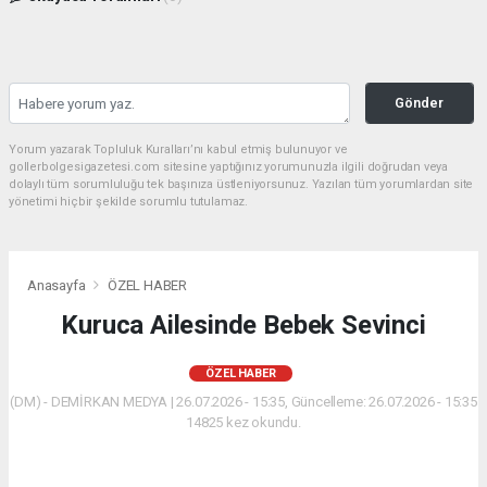
Gönder
Yorum yazarak Topluluk Kuralları’nı kabul etmiş bulunuyor ve
gollerbolgesigazetesi.com sitesine yaptığınız yorumunuzla ilgili doğrudan veya
dolaylı tüm sorumluluğu tek başınıza üstleniyorsunuz. Yazılan tüm yorumlardan site
yönetimi hiçbir şekilde sorumlu tutulamaz.
Anasayfa
ÖZEL HABER
Kuruca Ailesinde Bebek Sevinci
ÖZEL HABER
(DM) - DEMİRKAN MEDYA | 26.07.2026 - 15:35, Güncelleme: 26.07.2026 - 15:35
14825 kez okundu.