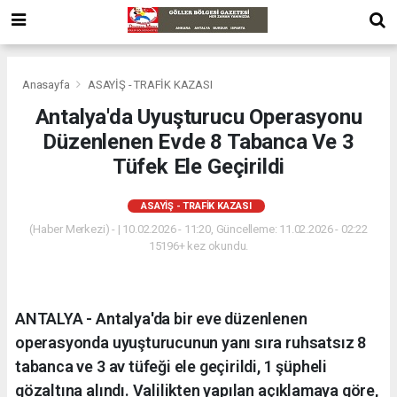
Anasayfa
ASAYİŞ - TRAFİK KAZASI
Antalya'da Uyuşturucu Operasyonu
Düzenlenen Evde 8 Tabanca Ve 3
Tüfek Ele Geçirildi
ASAYİŞ - TRAFİK KAZASI
(Haber Merkezi) - | 10.02.2026 - 11:20, Güncelleme: 11.02.2026 - 02:22
15196+ kez okundu.
ANTALYA - Antalya'da bir eve düzenlenen
operasyonda uyuşturucunun yanı sıra ruhsatsız 8
tabanca ve 3 av tüfeği ele geçirildi, 1 şüpheli
gözaltına alındı. Valilikten yapılan açıklamaya göre,