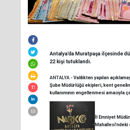
Antalya'da Muratpaşa ilçesinde d
22 kişi tutuklandı.
ANTALYA
- Valilikten yapılan açıkla
Şube Müdürlüğü ekipleri, kent geneli
kullanımının engellenmesi amacıyla çal
İl Emniyet Müdür
Mahallesi'ndeki