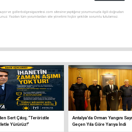
nuyor ve gollerbolgesigazetesi.com sitesine yaptığınız yorumunuzla ilgili doğrudan
sunuz. Yazılan tüm yorumlardan site yönetimi hiçbir şekilde sorumlu tutulamaz.
’den Sert Çıkış; “Teröristle
Antalya'da Orman Yangını Sayı
lletle Yürürüz!”
Geçen Yıla Göre Yarıya İndi