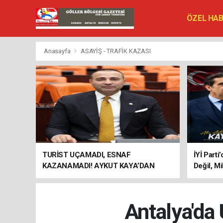
ÖZEL HA
SİYASET
VEFAT ED
Anasayfa
ASAYİŞ - TRAFİK KAZASI
TURİST UÇAMADI, ESNAF
İYİ Parti
KAZANAMADI! AYKUT KAYA’DAN
Değil, Mi
"BAGAJ HAKKI" ÇAĞRISI
Antalya'da