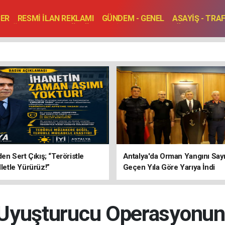
BER
RESMİ İLAN REKLAMI
GÜNDEM - GENEL
ASAYİŞ - TRA
SAĞLIK
SPOR
KÜLTÜR - TURİZM - SANAT
RÖPORTAJ
ENLER
TOPLANTI - DÜĞÜN
’den Sert Çıkış; “Teröristle
Antalya'da Orman Yangını Sayı
lletle Yürürüz!”
Geçen Yıla Göre Yarıya İndi
 Uyuşturucu Operasyonun