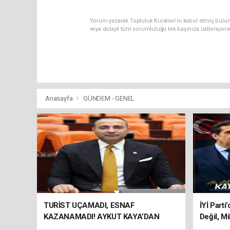
Yorum yazarak Topluluk Kuralları’nı kabul etmiş bulu
veya dolaylı tüm sorumluluğu tek başınıza üstleniyor
Anasayfa
GÜNDEM - GENEL
TURİST UÇAMADI, ESNAF
İYİ Parti
KAZANAMADI! AYKUT KAYA’DAN
Değil, Mi
"BAGAJ HAKKI" ÇAĞRISI