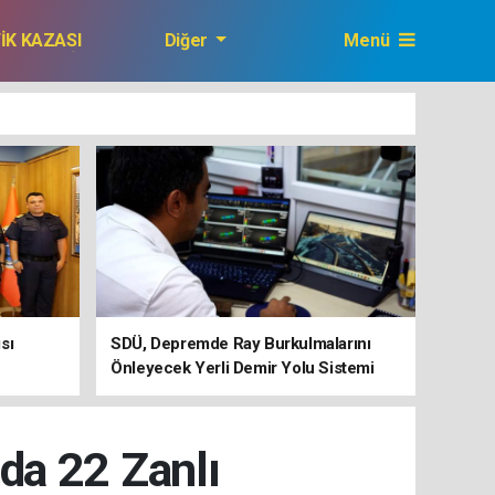
FİK KAZASI
Diğer
Menü
GAZETEMİZ
sı
SDÜ, Depremde Ray Burkulmalarını
Önleyecek Yerli Demir Yolu Sistemi
Geliştiriyor
da 22 Zanlı