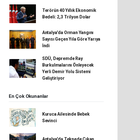
Terörün 40 Yıllık Ekonomik
Bedeli: 2,3 Trilyon Dolar
Antalya'da Orman Yangını
Sayısı Geçen Yıla Göre Yarıya
İndi
SDÜ, Depremde Ray
Burkulmalarını Önleyecek
Yerli Demir Yolu Sistemi
Geliştiriyor
En Çok Okunanlar
Kuruca Ailesinde Bebek
Sevinci
Antalya'da Teknede Çıkan