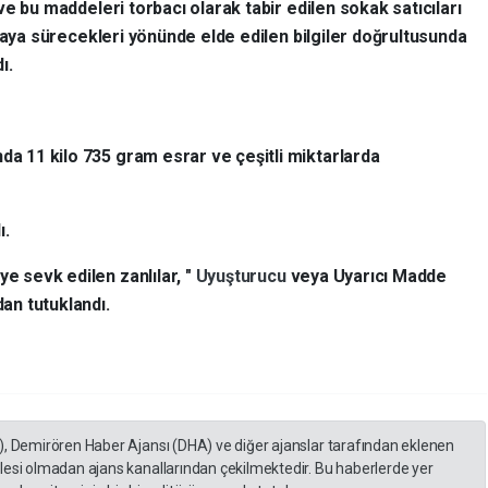
ve bu maddeleri torbacı olarak tabir edilen sokak satıcıları
asaya sürecekleri yönünde elde edilen bilgiler doğrultusunda
ı.
da 11 kilo 735 gram esrar ve çeşitli miktarlarda
ı.
ye sevk edilen zanlılar, "
Uyuşturucu
veya Uyarıcı Madde
an tutuklandı.
), Demirören Haber Ajansı (DHA) ve diğer ajanslar tarafından eklenen
lesi olmadan ajans kanallarından çekilmektedir. Bu haberlerde yer