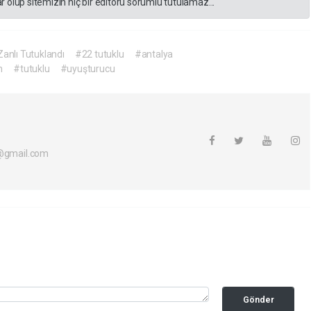
 olup sitemizin hiç bir editörü sorumlu tutulamaz...
anlı Tutuklandı
#22 tutuklu
#antalya
n
#tutuklu
#uyuşturucu
i@gmail.com
Gönder