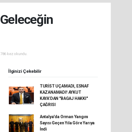
 Geleceğin
786 kez okundu.
İlginizi Çekebilir
TURİST UÇAMADI, ESNAF
KAZANAMADI! AYKUT
KAYA’DAN "BAGAJ HAKKI"
ÇAĞRISI
Antalya'da Orman Yangını
Sayısı Geçen Yıla Göre Yarıya
İndi