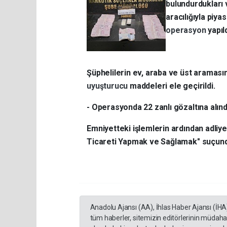
bulundurdukları 
aracılığıyla piy
operasyon
yapıld
Şüphelilerin ev, araba ve üst aramasın
uyuşturucu
maddeleri ele geçirildi.
- Operasyonda 22 zanlı gözaltına alınd
Emniyetteki işlemlerin ardından adliye
Ticareti Yapmak ve Sağlamak" suçund
Anadolu Ajansı (AA), İhlas Haber Ajansı (İHA
tüm haberler, sitemizin editörlerinin müdaha