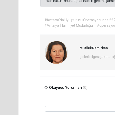
alan hukuki muhataplar haberi geçen ajanslar
#Antalya'da Uyuşturucu Operasyonunda 22 Z
#Antalya İl Emniyet Müdürlüğü
#operasyo
M.Dilek Demirkan
gollerbolgesigazetes
Okuyucu Yorumları
(0)