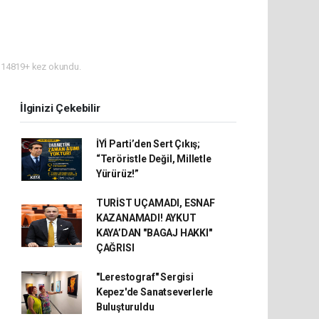
14819+ kez okundu.
İlginizi Çekebilir
İYİ Parti’den Sert Çıkış;
“Teröristle Değil, Milletle
Yürürüz!”
TURİST UÇAMADI, ESNAF
KAZANAMADI! AYKUT
KAYA’DAN "BAGAJ HAKKI"
ÇAĞRISI
"Lerestograf" Sergisi
Kepez'de Sanatseverlerle
Buluşturuldu