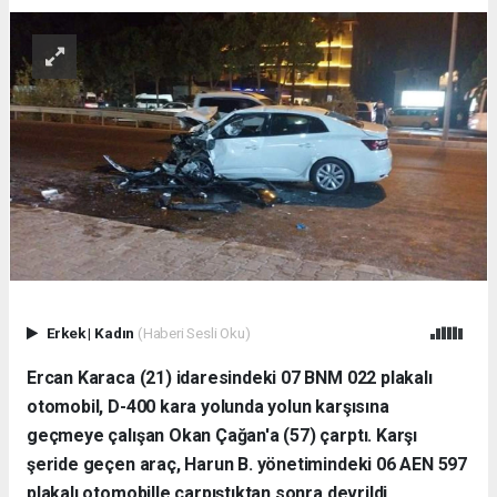
Erkek
|
Kadın
(Haberi Sesli Oku)
Ercan Karaca (21) idaresindeki 07 BNM 022 plakalı
otomobil, D-400 kara yolunda yolun karşısına
geçmeye çalışan Okan Çağan'a (57) çarptı. Karşı
şeride geçen araç, Harun B. yönetimindeki 06 AEN 597
plakalı otomobille çarpıştıktan sonra devrildi.