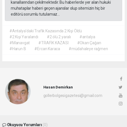
kanallarından çekilmektedir. Bu haberlerde yer alan hukuki
muhataplar haberi geçen ajanslar olup sitemizin hiç bir
editörü sorumlu tutulamaz...
#Antalya'daki Trafik Kazasında 2 Kişi Öldü
#2 Kişi Yaralandı
#2 ölü 2 yaralı
#antalya
#Manavgat
#TRAFİK KAZASI
#Okan Çağan
#Harun B
#Ercan Karaca
#müdahaleye rağmen
Hasan Demirkan
gollerbolgesigazetesi@gmail.com
Okuyucu Yorumları
(0)