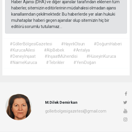
Haber Ajansı (DHA) ve diğer ajanslar tarafından eklenen tüm
haberler, sitemizin editörlerinin müdahalesi olmadan ajans
kanallarından çekilmektedir. Bu haberlerde yer alan hukuki
muhataplar haberi geçen ajanslar olup sitemizin hiç bir
editörü sorumlu tutulamaz...
#GöllerBölgesiGazetesi
#HayırlıOlsun
#DoğumHaberi
#KurucaAilesi
#AlpBebek
#Antalya
#Deneyİnşaat
#İnşaatMühendisi
#HüseyinKuruca
#NaimeKuruca
#Tebrikler
#YeniDoğan
M.Dilek Demirkan
gollerbolgesigazetesi@gmail.com