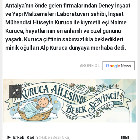
Antalya’nın önde gelen firmalarından Deney İnşaat
ve Yapı Malzemeleri Laboratuvarı sahibi, İnşaat
Mühendisi Hüseyin Kuruca ile kıymetli eşi Naime
Kuruca, hayatlarının en anlamlı ve özel gününü
yaşadı. Kuruca çiftinin sabırsızlıkla bekledikleri
minik oğulları Alp Kuruca dünyaya merhaba dedi.
ABONE OL
Erkek
|
Kadın
(Haberi Sesli Oku)