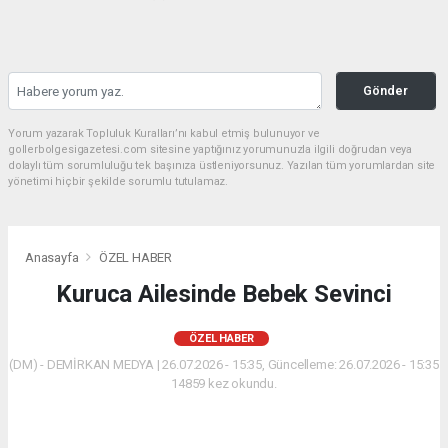
Gönder
Yorum yazarak Topluluk Kuralları’nı kabul etmiş bulunuyor ve
gollerbolgesigazetesi.com sitesine yaptığınız yorumunuzla ilgili doğrudan veya
dolaylı tüm sorumluluğu tek başınıza üstleniyorsunuz. Yazılan tüm yorumlardan site
yönetimi hiçbir şekilde sorumlu tutulamaz.
Anasayfa
ÖZEL HABER
Kuruca Ailesinde Bebek Sevinci
ÖZEL HABER
(DM) - DEMİRKAN MEDYA | 26.07.2026 - 15:35, Güncelleme: 26.07.2026 - 15:35
14859 kez okundu.