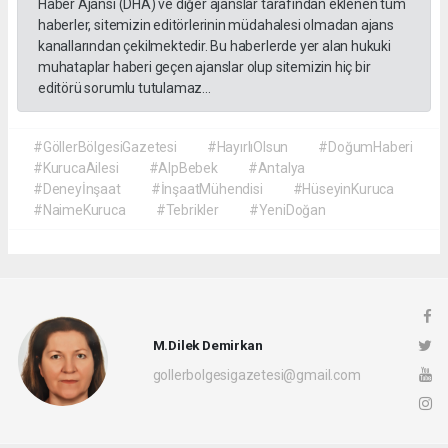
Haber Ajansı (DHA) ve diğer ajanslar tarafından eklenen tüm
haberler, sitemizin editörlerinin müdahalesi olmadan ajans
kanallarından çekilmektedir. Bu haberlerde yer alan hukuki
muhataplar haberi geçen ajanslar olup sitemizin hiç bir
editörü sorumlu tutulamaz...
#GöllerBölgesiGazetesi
#HayırlıOlsun
#DoğumHaberi
#KurucaAilesi
#AlpBebek
#Antalya
#Deneyİnşaat
#İnşaatMühendisi
#HüseyinKuruca
#NaimeKuruca
#Tebrikler
#YeniDoğan
M.Dilek Demirkan
gollerbolgesigazetesi@gmail.com