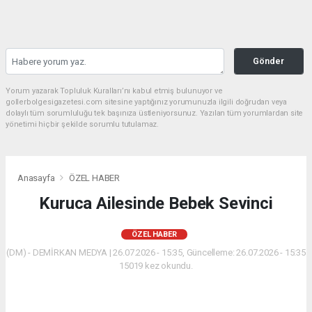
Gönder
Yorum yazarak Topluluk Kuralları’nı kabul etmiş bulunuyor ve
gollerbolgesigazetesi.com sitesine yaptığınız yorumunuzla ilgili doğrudan veya
dolaylı tüm sorumluluğu tek başınıza üstleniyorsunuz. Yazılan tüm yorumlardan site
yönetimi hiçbir şekilde sorumlu tutulamaz.
Anasayfa
ÖZEL HABER
Kuruca Ailesinde Bebek Sevinci
ÖZEL HABER
(DM) - DEMİRKAN MEDYA | 26.07.2026 - 15:35, Güncelleme: 26.07.2026 - 15:35
15019 kez okundu.