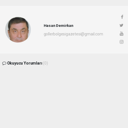
Hasan Demirkan
gollerbolgesigazetesi@gmail.com
Okuyucu Yorumları
(0)
Gönder
Yorum yazarak Topluluk Kuralları’nı kabul etmiş bulunuyor ve
gollerbolgesigazetesi.com sitesine yaptığınız yorumunuzla ilgili doğrudan veya
dolaylı tüm sorumluluğu tek başınıza üstleniyorsunuz. Yazılan tüm yorumlardan site
yönetimi hiçbir şekilde sorumlu tutulamaz.