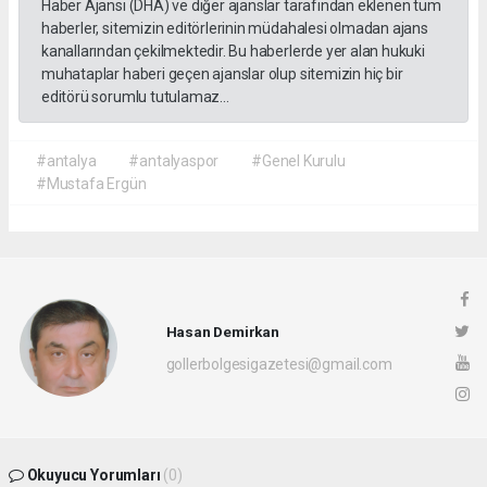
Haber Ajansı (DHA) ve diğer ajanslar tarafından eklenen tüm
haberler, sitemizin editörlerinin müdahalesi olmadan ajans
kanallarından çekilmektedir. Bu haberlerde yer alan hukuki
muhataplar haberi geçen ajanslar olup sitemizin hiç bir
editörü sorumlu tutulamaz...
#antalya
#antalyaspor
#Genel Kurulu
#Mustafa Ergün
Hasan Demirkan
gollerbolgesigazetesi@gmail.com
Okuyucu Yorumları
(0)