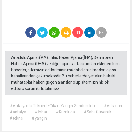
Anadolu Ajansı (AA), İhlas Haber Ajansı (İHA), Demirören
Haber Ajansı (DHA) ve diğer ajanslar tarafından eklenen tüm
haberler, sitemizin editörlerinin müdahalesi olmadan ajans
kanallarından çekilmektedir. Bu haberlerde yer alan hukuki
muhataplar haberi geçen ajanslar olup sitemizin hiç bir
editörü sorumlu tutulamaz...
#Antalya'da Teknede Çıkan Yangın Söndürüldü
#Adrasan
#antalya
#İhbar
#Kumluca
#Sahil Güvenlik
#tekne
#yangın