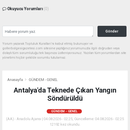
Okuyucu Yorumları
(0)
Gönder
Yorum yazarak Topluluk Kuralları’nı kabul etmiş bulunuyor ve
gollerbolgesigazetesi.com sitesine yaptığınız yorumunuzla ilgili doğrudan veya
dolaylı tüm sorumluluğu tek başınıza üstleniyorsunuz. Yazılan tüm yorumlardan site
yönetimi hiçbir şekilde sorumlu tutulamaz.
Anasayfa
GÜNDEM - GENEL
Antalya'da Teknede Çıkan Yangın
Söndürüldü
GÜNDEM - GENEL
(AA) - Anadolu Ajansı | 04.08.2026 - 02:25, Güncelleme: 04.08.2026 - 02:25
12192 kez okundu.