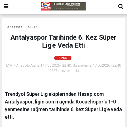
Anasayfa
SPOR
Antalyaspor Tarihinde 6. Kez Süper
Lig'e Veda Etti
SPOR
(AA) - Anadolu Ajansı | 17.05.2026 - 22:40, Güncelleme: 17.05.2026 - 22:40
13827+ kez okundu.
Trendyol Süper Lig ekiplerinden Hesap.com
Antalyaspor, ligin son maçında Kocaelispor'u 1-0
yenmesine rağmen tarihinde 6. kez Süper Lig'e veda
etti.