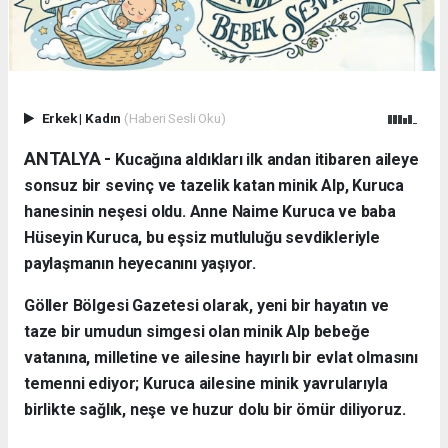
Erkek
|
Kadın
(Haberi Sesli Oku)
ANTALYA - ​
Kucağına aldıkları ilk andan itibaren aileye
sonsuz bir sevinç ve tazelik katan minik Alp, Kuruca
hanesinin neşesi oldu. Anne Naime Kuruca ve baba
Hüseyin Kuruca, bu eşsiz mutluluğu sevdikleriyle
paylaşmanın heyecanını yaşıyor.
​Göller Bölgesi Gazetesi olarak, yeni bir hayatın ve
taze bir umudun simgesi olan minik Alp bebeğe
vatanına, milletine ve ailesine hayırlı bir evlat olmasını
temenni ediyor; Kuruca ailesine minik yavrularıyla
birlikte sağlık, neşe ve huzur dolu bir ömür diliyoruz.