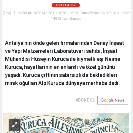
ÖZEL HABER
(DM) - DEMİRKAN MEDYA | 26.07.2026 - 15:35, Güncelleme: 26.07.2026 - 15:35
14910 kez okundu.
Antalya’nın önde gelen firmalarından Deney İnşaat
ve Yapı Malzemeleri Laboratuvarı sahibi, İnşaat
Mühendisi Hüseyin Kuruca ile kıymetli eşi Naime
Kuruca, hayatlarının en anlamlı ve özel gününü
yaşadı. Kuruca çiftinin sabırsızlıkla bekledikleri
minik oğulları Alp Kuruca dünyaya merhaba dedi.
ABONE OL