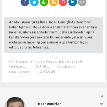
Anadolu Ajansı (AA), İhlas Haber Ajansı (İHA), Demirören
Haber Ajansı (DHA) ve diğer ajanslar tarafından eklenen tüm
haberler, sitemizin editörlerinin müdahalesi olmadan ajans
kanallarından çekilmektedir. Bu haberlerde yer alan hukuki
muhataplar haberi geçen ajanslar olup sitemizin hiç bir
editörü sorumlu tutulamaz...
#Antalyaspor Tarihinde 6. Kez Süper Lig'e Veda Etti
#antalyaspor
#FUTBOL
#Kocaelispor
#puan durumu
#SÜPER LİG
Hasan Demirkan