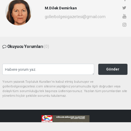
M.Dilek Demirkan
gollerbolgesigazetesi@gmail.com
Okuyucu Yorumları
(0)
Gönder
Yorum yazarak Topluluk Kuralları’nı kabul etmiş bulunuyor ve
gollerbolgesigazetesi.com sitesine yaptığınız yorumunuzla ilgili doğrudan veya
dolaylı tüm sorumluluğu tek başınıza üstleniyorsunuz. Yazılan tüm yorumlardan site
yönetimi hiçbir şekilde sorumlu tutulamaz.
haber paketi
haber scripti
haber yazılımı