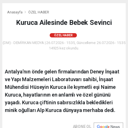
Anasayfa
ÖZEL HABER
Kuruca Ailesinde Bebek Sevinci
ÖZEL HABER
(DM) - DEMİRKAN MEDYA | 26.07.2026 - 15:35, Güncelleme: 26.07.2026 - 15:35
14925 kez okundu.
Antalya’nın önde gelen firmalarından Deney İnşaat
ve Yapı Malzemeleri Laboratuvarı sahibi, İnşaat
Mühendisi Hüseyin Kuruca ile kıymetli eşi Naime
Kuruca, hayatlarının en anlamlı ve özel gününü
yaşadı. Kuruca çiftinin sabırsızlıkla bekledikleri
minik oğulları Alp Kuruca dünyaya merhaba dedi.
ABONE OL