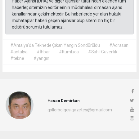
Haber Ajansı (DHA) ve diğer ajanslar tarafından eklenen tüm
haberler, sitemizin editörlerinin müdahalesi olmadan ajans
kanallarından çekilmektedir. Bu haberlerde yer alan hukuki
muhataplar haberi geçen ajanslar olup sitemizin hiç bir
editörü sorumlu tutulamaz...
#Antalya'da Teknede Çıkan Yangın Söndürüldü
#Adrasan
#antalya
#İhbar
#Kumluca
#Sahil Güvenlik
#tekne
#yangın
Hasan Demirkan
gollerbolgesigazetesi@gmail.com