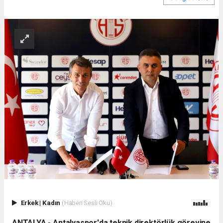
Erkek
|
Kadın
(Haberi Sesli Oku)
ANTALYA - Antalyaspor'da teknik direktörlük görevine