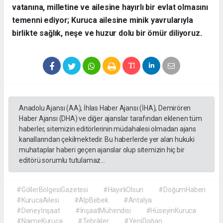
vatanına, milletine ve ailesine hayırlı bir evlat olmasını
temenni ediyor; Kuruca ailesine minik yavrularıyla
birlikte sağlık, neşe ve huzur dolu bir ömür diliyoruz.
Anadolu Ajansı (AA), İhlas Haber Ajansı (İHA), Demirören
Haber Ajansı (DHA) ve diğer ajanslar tarafından eklenen tüm
haberler, sitemizin editörlerinin müdahalesi olmadan ajans
kanallarından çekilmektedir. Bu haberlerde yer alan hukuki
muhataplar haberi geçen ajanslar olup sitemizin hiç bir
editörü sorumlu tutulamaz...
#GöllerBölgesiGazetesi
#HayırlıOlsun
#DoğumHaberi
#KurucaAilesi
#AlpBebek
#Antalya
#Deneyİnşaat
#İnşaatMühendisi
#HüseyinKuruca
#NaimeKuruca
#Tebrikler
#YeniDoğan