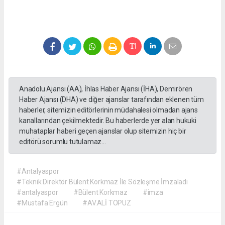
Anadolu Ajansı (AA), İhlas Haber Ajansı (İHA), Demirören
Haber Ajansı (DHA) ve diğer ajanslar tarafından eklenen tüm
haberler, sitemizin editörlerinin müdahalesi olmadan ajans
kanallarından çekilmektedir. Bu haberlerde yer alan hukuki
muhataplar haberi geçen ajanslar olup sitemizin hiç bir
editörü sorumlu tutulamaz...
#Antalyaspor
#Teknik Direktör Bülent Korkmaz İle Sözleşme İmzaladı
#antalyaspor
#Bülent Korkmaz
#imza
#Mustafa Ergün
#AV.ALİ TOPUZ