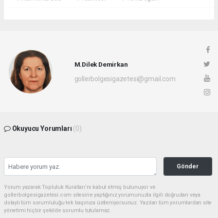
M.Dilek Demirkan
gollerbolgesigazetesi@gmail.com
Okuyucu Yorumları
(0)
Gönder
Yorum yazarak Topluluk Kuralları’nı kabul etmiş bulunuyor ve
gollerbolgesigazetesi.com sitesine yaptığınız yorumunuzla ilgili doğrudan veya
dolaylı tüm sorumluluğu tek başınıza üstleniyorsunuz. Yazılan tüm yorumlardan site
yönetimi hiçbir şekilde sorumlu tutulamaz.