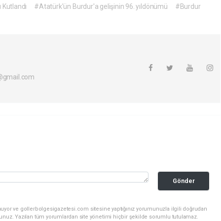
 Kutlandı
#Atatürk'ün Burdur'a gelişinin 96. yıldönümü
#Burdur
i@gmail.com
Gönder
nuyor ve gollerbolgesigazetesi.com sitesine yaptığınız yorumunuzla ilgili doğrudan
sunuz. Yazılan tüm yorumlardan site yönetimi hiçbir şekilde sorumlu tutulamaz.