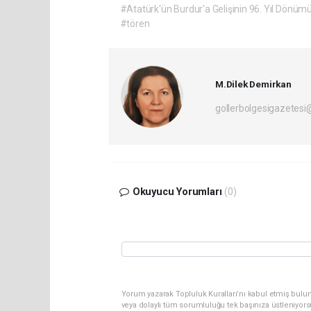
#Atatürk'ün Burdur'a Gelişinin 96. Yıl Dönümü
#tören
M.Dilek Demirkan
gollerbolgesigazetes
Okuyucu Yorumları
(0)
Yorum yazarak Topluluk Kuralları’nı kabul etmiş bulu
veya dolaylı tüm sorumluluğu tek başınıza üstleniyor