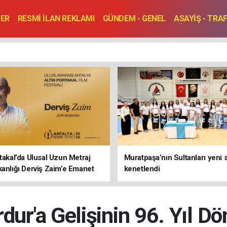
BER
RESMİ İLAN REKLAMI
GÜNDEM - GENEL
ASAYİŞ - TRA
SAĞLIK
SPOR
KÜLTÜR - TURİZM - SANAT
RÖPORTAJ
ENLER
TOPLANTI - DÜĞÜN
rtakal’da Ulusal Uzun Metraj
Muratpaşa’nın Sultanları yeni
kanlığı Derviş Zaim’e Emanet
kenetlendi
dur'a Gelişinin 96. Yıl 