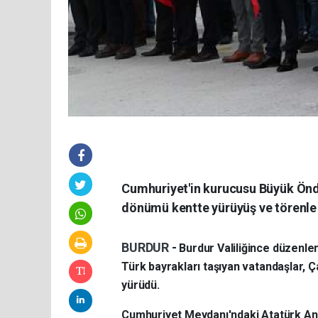
Cumhuriyet'in kurucusu Büyük Önde
dönümü kentte yürüyüş ve törenle 
BURDUR
-
Burdur Valiliğince düzenlen
Türk bayrakları taşıyan vatandaşlar,
yürüdü.
Cumhuriyet Meydanı'ndaki Atatürk Anı