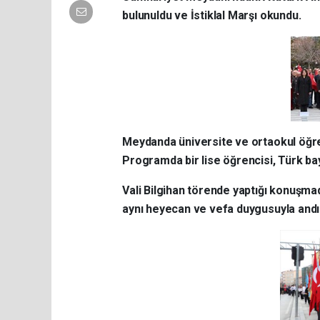
bulunuldu ve İstiklal Marşı okundu.
Meydanda üniversite ve ortaokul öğren
Programda bir lise öğrencisi, Türk bayr
Vali Bilgihan törende yaptığı konuşma
aynı heyecan ve vefa duygusuyla andık