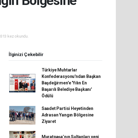
ngın Bölgesine
313 kez okundu.
İlginizi Çekebilir
Türkiye Muhtarlar
Konfederasyonu'ndan Başkan
Başdeğirmen'e 'Yılın En
Başarılı Belediye Başkanı'
Ödülü
Saadet Partisi Heyetinden
Adrasan Yangın Bölgesine
Ziyaret
Muratpaşa’nın Sultanları yeni