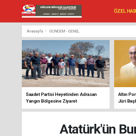
ÖZEL HA
SİYASET
VEFAT ED
Anasayfa
GÜNDEM - GENEL
Saadet Partisi Heyetinden Adrasan
Altın Po
Yangın Bölgesine Ziyaret
Jüri Baş
Atatürk'ün Bur