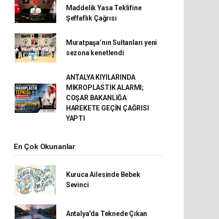
Maddelik Yasa Teklifine
Şeffaflık Çağrısı
Muratpaşa’nın Sultanları yeni
sezona kenetlendi
ANTALYA KIYILARINDA
MİKROPLASTİK ALARMI;
COŞAR BAKANLIĞA
HAREKETE GEÇİN ÇAĞRISI
YAPTI
En Çok Okunanlar
Kuruca Ailesinde Bebek
Sevinci
Antalya'da Teknede Çıkan