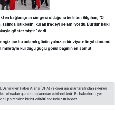
kten bağlanışının simgesi olduğunu belirten Bilgihan, "O
 aslında istikbalini kuran iradeyi selamlıyordu. Burdur halkı
kuyla göstermiştir." dedi.
ngiz ise bu anlamlı günün yalnızca bir ziyaretin yıl dönümü
 milletiyle kurduğu güçlü gönül bağının en somut
), Demirören Haber Ajansı (DHA) ve diğer ajanslar tarafından eklenen
lesi olmadan ajans kanallarından çekilmektedir. Bu haberlerde yer
 olup sitemizin hiç bir editörü sorumlu tutulamaz...