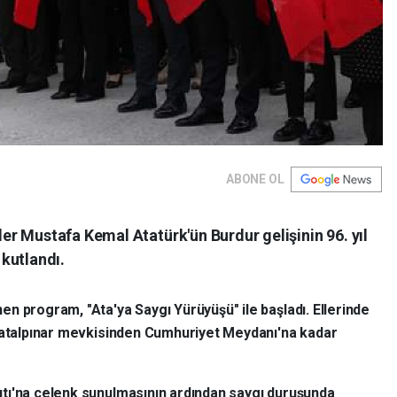
ABONE OL
r Mustafa Kemal Atatürk'ün Burdur gelişinin 96. yıl
kutlandı.
en program, "Ata'ya Saygı Yürüyüşü" ile başladı. Ellerinde
 Çatalpınar mevkisinden Cumhuriyet Meydanı'na kadar
tı'na çelenk sunulmasının ardından saygı duruşunda