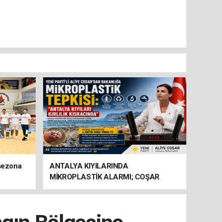
 sezona
ANTALYA KIYILARINDA
MİKROPLASTİK ALARMI; COŞAR
BAKANLIĞA HAREKETE GEÇİN
ÇAĞRISI YAPTI