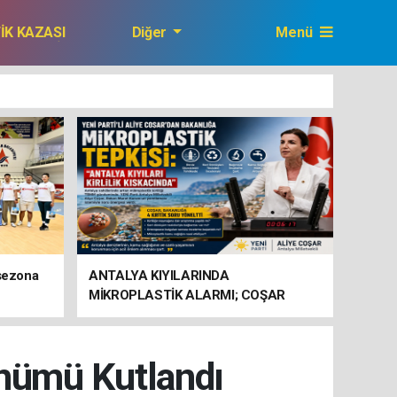
FİK KAZASI
Diğer
Menü
GAZETEMİZ
 sezona
ANTALYA KIYILARINDA
MİKROPLASTİK ALARMI; COŞAR
BAKANLIĞA HAREKETE GEÇİN
ÇAĞRISI YAPTI
Dönümü Kutlandı