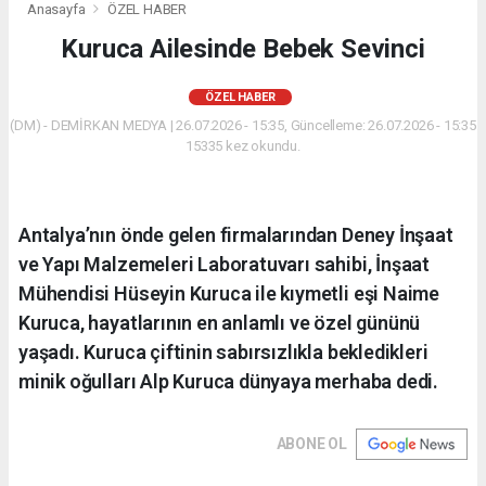
Anasayfa
ÖZEL HABER
Kuruca Ailesinde Bebek Sevinci
ÖZEL HABER
(DM) - DEMİRKAN MEDYA | 26.07.2026 - 15:35, Güncelleme: 26.07.2026 - 15:35
15335 kez okundu.
Antalya’nın önde gelen firmalarından Deney İnşaat
ve Yapı Malzemeleri Laboratuvarı sahibi, İnşaat
Mühendisi Hüseyin Kuruca ile kıymetli eşi Naime
Kuruca, hayatlarının en anlamlı ve özel gününü
yaşadı. Kuruca çiftinin sabırsızlıkla bekledikleri
minik oğulları Alp Kuruca dünyaya merhaba dedi.
ABONE OL