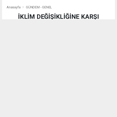
Anasayfa
GÜNDEM - GENEL
İKLİM DEĞİŞİKLİĞİNE KARŞI
KALEİÇİ’NE GELECEK DOKUNUŞU:
SHADE+ ULUSLARARASI
ÇALIŞTAYI SONA ERDİ
GÜNDEM - GENEL
(DM) - DEMİRKAN MEDYA | 08.08.2026 - 18:50, Güncelleme: 08.08.2026 - 18:50
10897 kez okundu.
​TMMOB Şehir Plancıları Odası Antalya Şubesi ev
sahipliğinde düzenlenen SHADE+ Uluslararası İklim
Çalıştayı, Türkiye ve Kore’den 20 genç tasarımcıyı
Antalya’da buluşturdu. Tarihi Kaleiçi bölgesini iklim
krizine karşı dirençli hale getirmeyi hedefleyen