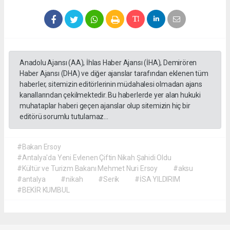
Anadolu Ajansı (AA), İhlas Haber Ajansı (İHA), Demirören
Haber Ajansı (DHA) ve diğer ajanslar tarafından eklenen tüm
haberler, sitemizin editörlerinin müdahalesi olmadan ajans
kanallarından çekilmektedir. Bu haberlerde yer alan hukuki
muhataplar haberi geçen ajanslar olup sitemizin hiç bir
editörü sorumlu tutulamaz...
#Bakan Ersoy
#Antalya'da Yeni Evlenen Çiftin Nikah Şahidi Oldu
#Kültür ve Turizm Bakanı Mehmet Nuri Ersoy
#aksu
#antalya
#nikah
#Serik
#İSA YILDIRIM
#BEKİR KUMBUL