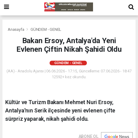
Anasayfa
GÜNDEM - GENEL
Bakan Ersoy, Antalya'da Yeni
Evlenen Çiftin Nikah Şahidi Oldu
GÜNDEM - GENEL
(AA) - Anadolu Ajansı | 06.06.2026 - 17:15, Güncelleme: 07.06.2026 - 18:47
12592+ kez okundu.
Kültür ve Turizm Bakanı Mehmet Nuri Ersoy,
Antalya'nın Serik ilçesinde yeni evlenen çifte
sürpriz yaparak, nikah şahidi oldu.
ABONE OL