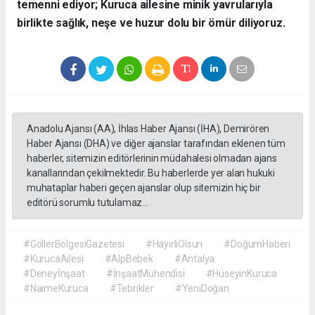
temenni ediyor; Kuruca ailesine minik yavrularıyla
birlikte sağlık, neşe ve huzur dolu bir ömür diliyoruz.
Anadolu Ajansı (AA), İhlas Haber Ajansı (İHA), Demirören
Haber Ajansı (DHA) ve diğer ajanslar tarafından eklenen tüm
haberler, sitemizin editörlerinin müdahalesi olmadan ajans
kanallarından çekilmektedir. Bu haberlerde yer alan hukuki
muhataplar haberi geçen ajanslar olup sitemizin hiç bir
editörü sorumlu tutulamaz...
#GöllerBölgesiGazetesi
#HayırlıOlsun
#DoğumHaberi
#KurucaAilesi
#AlpBebek
#Antalya
#Deneyİnşaat
#İnşaatMühendisi
#HüseyinKuruca
#NaimeKuruca
#Tebrikler
#YeniDoğan