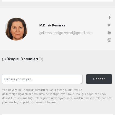
M.Dilek Demirkan
gollerbolgesigazetesi@gmail.com
Okuyucu Yorumları
(0)
Gönder
Yorum yazarak Topluluk Kuralları’nı kabul etmiş bulunuyor ve
gollerbolgesigazetesi.com sitesine yaptığınız yorumunuzla ilgili doğrudan veya
dolaylı tüm sorumluluğu tek başınıza üstleniyorsunuz. Yazılan tüm yorumlardan site
yönetimi hiçbir şekilde sorumlu tutulamaz.