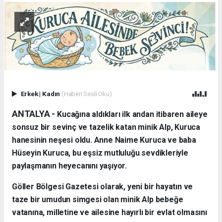
Erkek
|
Kadın
(Haberi Sesli Oku)
ANTALYA - ​
Kucağına aldıkları ilk andan itibaren aileye
sonsuz bir sevinç ve tazelik katan minik Alp, Kuruca
hanesinin neşesi oldu. Anne Naime Kuruca ve baba
Hüseyin Kuruca, bu eşsiz mutluluğu sevdikleriyle
paylaşmanın heyecanını yaşıyor.
​Göller Bölgesi Gazetesi olarak, yeni bir hayatın ve
taze bir umudun simgesi olan minik Alp bebeğe
vatanına, milletine ve ailesine hayırlı bir evlat olmasını