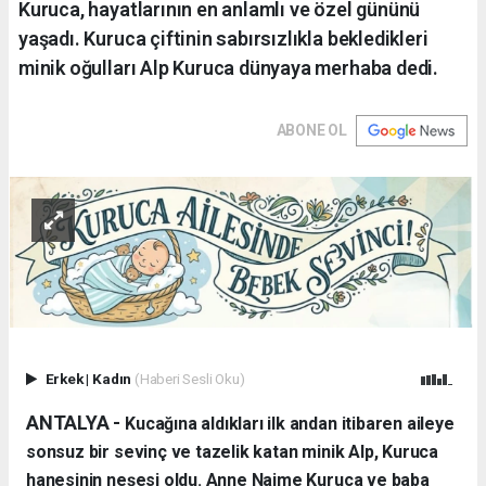
Kuruca, hayatlarının en anlamlı ve özel gününü
yaşadı. Kuruca çiftinin sabırsızlıkla bekledikleri
minik oğulları Alp Kuruca dünyaya merhaba dedi.
ABONE OL
Erkek
|
Kadın
(Haberi Sesli Oku)
ANTALYA - ​
Kucağına aldıkları ilk andan itibaren aileye
sonsuz bir sevinç ve tazelik katan minik Alp, Kuruca
hanesinin neşesi oldu. Anne Naime Kuruca ve baba