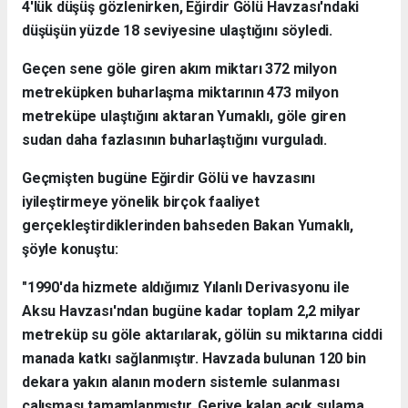
4'lük düşüş gözlenirken, Eğirdir Gölü Havzası'ndaki
düşüşün yüzde 18 seviyesine ulaştığını söyledi.
Geçen sene göle giren akım miktarı 372 milyon
metreküpken buharlaşma miktarının 473 milyon
metreküpe ulaştığını aktaran Yumaklı, göle giren
sudan daha fazlasının buharlaştığını vurguladı.
Geçmişten bugüne Eğirdir Gölü ve havzasını
iyileştirmeye yönelik birçok faaliyet
gerçekleştirdiklerinden bahseden Bakan Yumaklı,
şöyle konuştu:
"1990'da hizmete aldığımız Yılanlı Derivasyonu ile
Aksu Havzası'ndan bugüne kadar toplam 2,2 milyar
metreküp su göle aktarılarak, gölün su miktarına ciddi
manada katkı sağlanmıştır. Havzada bulunan 120 bin
dekara yakın alanın modern sistemle sulanması
çalışması tamamlanmıştır. Geriye kalan açık sulama