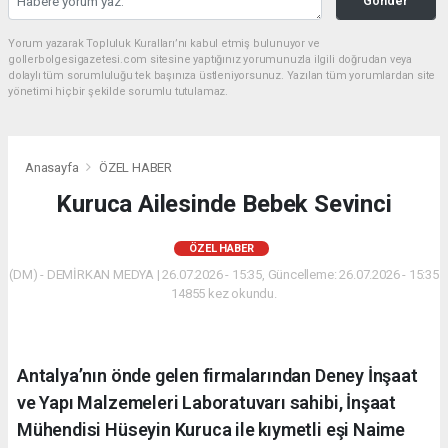
Gönder
Yorum yazarak Topluluk Kuralları’nı kabul etmiş bulunuyor ve
gollerbolgesigazetesi.com sitesine yaptığınız yorumunuzla ilgili doğrudan veya
dolaylı tüm sorumluluğu tek başınıza üstleniyorsunuz. Yazılan tüm yorumlardan site
yönetimi hiçbir şekilde sorumlu tutulamaz.
Anasayfa
ÖZEL HABER
Kuruca Ailesinde Bebek Sevinci
ÖZEL HABER
(DM) - DEMİRKAN MEDYA | 26.07.2026 - 15:35, Güncelleme: 26.07.2026 - 15:35
14855 kez okundu.
Antalya’nın önde gelen firmalarından Deney İnşaat
ve Yapı Malzemeleri Laboratuvarı sahibi, İnşaat
Mühendisi Hüseyin Kuruca ile kıymetli eşi Naime