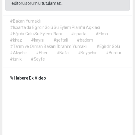
editörü sorumlu tutulamaz...
#Bakan Yumaklı
#Isparta'da Eğirdir Gölü Su Eylem Planı'nı Açıkladı
#Eğirdir Gölü Su Eylem Planı
#Isparta
#Elma
#kiraz
#kayısı
#şeftali
#badem
#Tarım ve Orman Bakanı İbrahim Yumaklı
#Eğirdir Gölü
#Akşehir
#Eber
#Bafa
#Beyşehir
#Burdur
#İznik
#Seyfe
Habere Ek Video