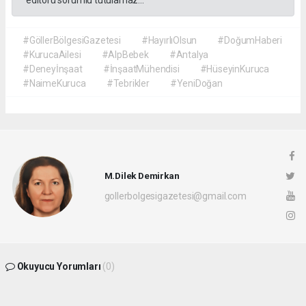
#GöllerBölgesiGazetesi
#HayırlıOlsun
#DoğumHaberi
#KurucaAilesi
#AlpBebek
#Antalya
#Deneyİnşaat
#İnşaatMühendisi
#HüseyinKuruca
#NaimeKuruca
#Tebrikler
#YeniDoğan
M.Dilek Demirkan
gollerbolgesigazetesi@gmail.com
Okuyucu Yorumları
(0)