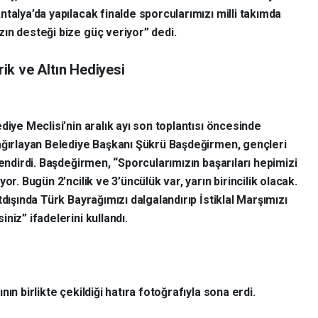
talya’da yapılacak finalde sporcularımızı milli takımda
ın desteği bize güç veriyor” dedi.
ik ve Altın Hediyesi
diye Meclisi’nin aralık ayı son toplantısı öncesinde
ağırlayan Belediye Başkanı Şükrü Başdeğirmen, gençleri
lendirdi. Başdeğirmen, “Sporcularımızın başarıları hepimizi
yor. Bugün 2’ncilik ve 3’üncülük var, yarın birincilik olacak.
tdışında Türk Bayrağımızı dalgalandırıp İstiklal Marşımızı
niz” ifadelerini kullandı.
ın birlikte çekildiği hatıra fotoğrafıyla sona erdi.