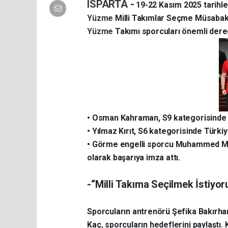
ISPARTA
-
19-22 Kasım 2025 tarihle
Yüzme
Milli Takımlar Seçme Müsaba
Yüzme
Takımı sporcuları önemli derec
• Osman Kahraman, S9 kategorisinde T
• Yılmaz Kırıt, S6 kategorisinde Türki
• Görme engelli sporcu Muhammed Mu
olarak başarıya imza attı.
-“Milli Takıma Seçilmek İstiyor
Sporcuların antrenörü Şefika Bakırhan
Kaç, sporcuların hedeflerini paylaştı.