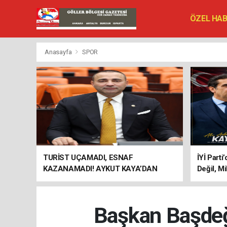
ÖZEL HA
SİYASET
VEFAT ED
Anasayfa
SPOR
TURİST UÇAMADI, ESNAF
İYİ Parti
KAZANAMADI! AYKUT KAYA’DAN
Değil, Mi
"BAGAJ HAKKI" ÇAĞRISI
Başkan Başdeği