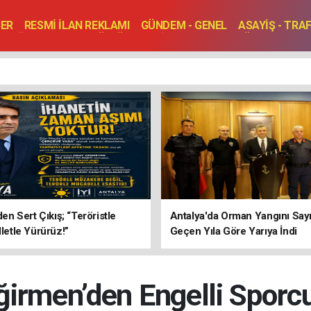
BER
RESMİ İLAN REKLAMI
GÜNDEM - GENEL
ASAYİŞ - TRA
SAĞLIK
SPOR
KÜLTÜR - TURİZM - SANAT
RÖPORTAJ
ENLER
TOPLANTI - DÜĞÜN
’den Sert Çıkış; “Teröristle
Antalya'da Orman Yangını Sayı
lletle Yürürüz!”
Geçen Yıla Göre Yarıya İndi
rmen’den Engelli Sporcu