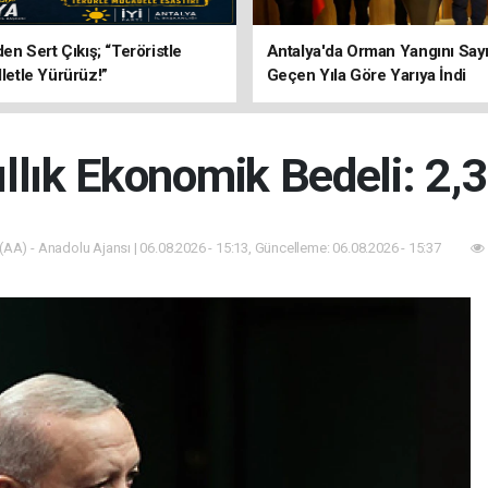
’den Sert Çıkış; “Teröristle
Antalya'da Orman Yangını Sayı
lletle Yürürüz!”
Geçen Yıla Göre Yarıya İndi
llık Ekonomik Bedeli: 2,3
(AA) - Anadolu Ajansı | 06.08.2026 - 15:13, Güncelleme: 06.08.2026 - 15:37