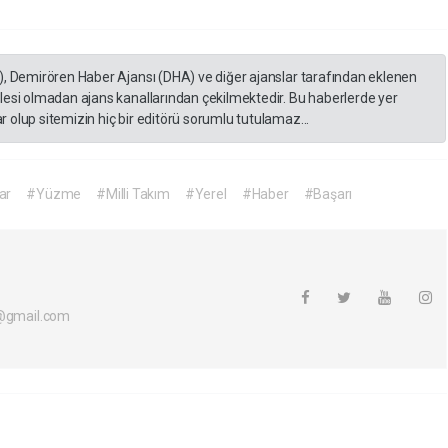
), Demirören Haber Ajansı (DHA) ve diğer ajanslar tarafından eklenen
lesi olmadan ajans kanallarından çekilmektedir. Bu haberlerde yer
 olup sitemizin hiç bir editörü sorumlu tutulamaz...
ar
#Yüzme
#Milli Takım
#Yerel
#Haber
#Başarı
i@gmail.com