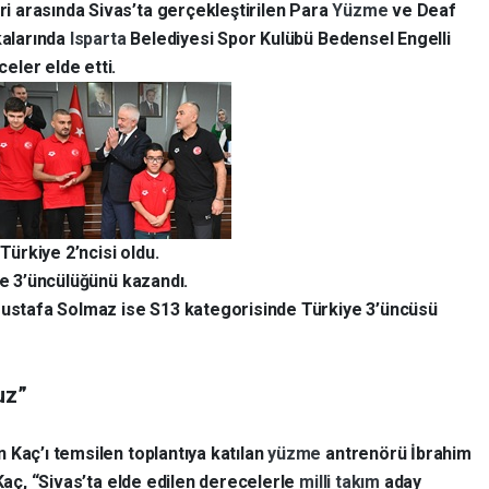
ri arasında Sivas’ta gerçekleştirilen Para
Yüzme
ve Deaf
kalarında
Isparta
Belediyesi Spor Kulübü Bedensel Engelli
eler elde etti.
ürkiye 2’ncisi oldu.
ye 3’üncülüğünü kazandı.
stafa Solmaz ise S13 kategorisinde Türkiye 3’üncüsü
uz”
 Kaç’ı temsilen toplantıya katılan
yüzme
antrenörü İbrahim
 Kaç, “Sivas’ta elde edilen derecelerle
milli takım
aday