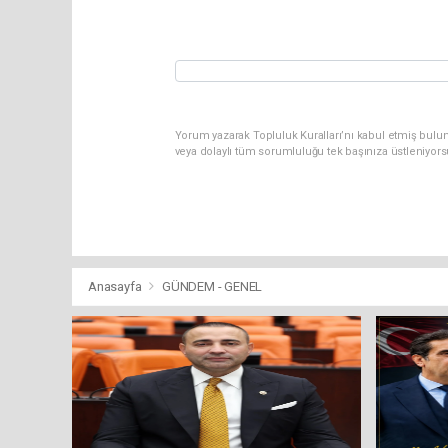
Yorum yazarak Topluluk Kuralları’nı kabul etmiş bulu
veya dolaylı tüm sorumluluğu tek başınıza üstleniyor
Anasayfa
GÜNDEM - GENEL