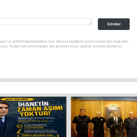
Gönder
nuyor ve gollerbolgesigazetesi.com sitesine yaptığınız yorumunuzla ilgili doğrudan
sunuz. Yazılan tüm yorumlardan site yönetimi hiçbir şekilde sorumlu tutulamaz.