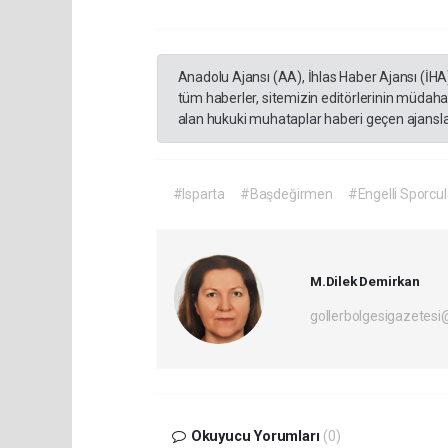
Anadolu Ajansı (AA), İhlas Haber Ajansı (İHA
tüm haberler, sitemizin editörlerinin müdaha
alan hukuki muhataplar haberi geçen ajanslar
#Isparta
#Başdeğirmen
#Engelli Sporcul
M.Dilek Demirkan
gollerbolgesigazetes
Okuyucu Yorumları
(0)