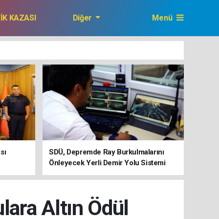
FİK KAZASI
Diğer
Menü
GAZETEMİZ
sı
SDÜ, Depremde Ray Burkulmalarını
Önleyecek Yerli Demir Yolu Sistemi
Geliştiriyor
lara Altın Ödül