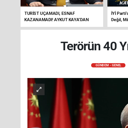
TURİST UÇAMADI, ESNAF
İYİ Parti
KAZANAMADI! AYKUT KAYA’DAN
Değil, Mi
"BAGAJ HAKKI" ÇAĞRISI
Terörün 40 Yı
GÜNDEM - GENEL