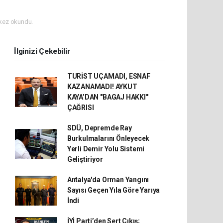
kez okundu.
İlginizi Çekebilir
TURİST UÇAMADI, ESNAF
KAZANAMADI! AYKUT
KAYA’DAN "BAGAJ HAKKI"
ÇAĞRISI
SDÜ, Depremde Ray
Burkulmalarını Önleyecek
Yerli Demir Yolu Sistemi
Geliştiriyor
Antalya'da Orman Yangını
Sayısı Geçen Yıla Göre Yarıya
İndi
İYİ Parti’den Sert Çıkış;