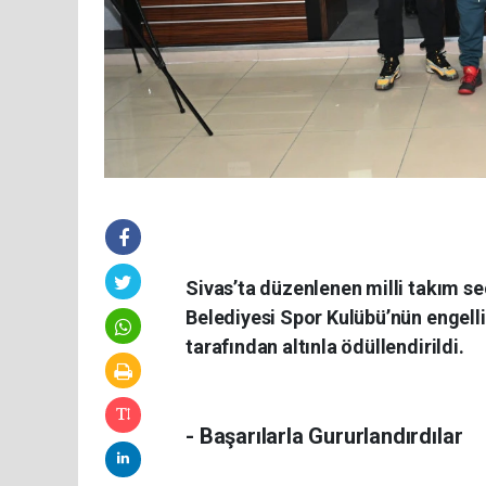
Sivas’ta düzenlenen milli takım s
Belediyesi Spor Kulübü’nün engell
tarafından altınla ödüllendirildi.
- Başarılarla Gururlandırdılar