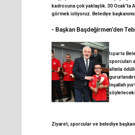
kadrosuna çok yaklaştık. 30 Ocak’ta An
görmek istiyoruz. Belediye başkanımız
- Başkan Başdeğirmen’den Tebr
Isparta
Bele
sporcuları 
altınla ödül
gururlandırı
İnşallah yur
söyleteceksi
Ziyaret, sporcular ve belediye başkanın