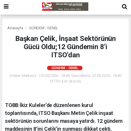
Anasayfa
GÜNDEM - GENEL
Başkan Çelik, İnşaat Sektörünün
Gücü Oldu;12 Gündemin 8’i
ITSO’dan
GÜNDEM - GENEL
(Haber Merkezi) - | 20.05.2026 - 18:40, Güncelleme: 20.05.2026 - 18:40
13772+ kez okundu.
TOBB İkiz Kuleler’de düzenlenen kurul
toplantısında, ITSO Başkanı Metin Çelik inşaat
sektörünün sorunlarını masaya yatırdı. 12 gündem
maddesinin 8’ini Çelik’in sunması dikkat çekti.