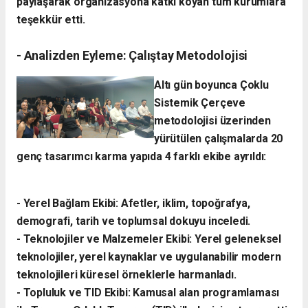
paylaşarak organizasyona katkı koyan tüm kurumlara
teşekkür etti.
- ​Analizden Eyleme: Çalıştay Metodolojisi
​Altı gün boyunca Çoklu
Sistemik Çerçeve
metodolojisi üzerinden
yürütülen çalışmalarda 20
genç tasarımcı karma yapıda 4 farklı ekibe ayrıldı:
- ​Yerel Bağlam Ekibi: Afetler, iklim, topoğrafya,
demografi, tarih ve toplumsal dokuyu inceledi.
- ​Teknolojiler ve Malzemeler Ekibi: Yerel geleneksel
teknolojiler, yerel kaynaklar ve uygulanabilir modern
teknolojileri küresel örneklerle harmanladı.
​- Topluluk ve TID Ekibi: Kamusal alan programlaması