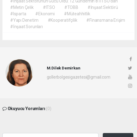
#İnşaat Sektörünün Gücü Oldu: 12 Gündemin 8’i ITSO’dan
#Metin Çelik
#ITSO
#TOBB
#İnşaat Sektörü
#Isparta
#Ekonomi
#Müteahhitlik
#Yapı Denetim
#Kooperatifçilik
#Finansmana Erişim
#İnşaat Sorunları
M.Dilek Demirkan
gollerbolgesigazetesi@gmail.com
Okuyucu Yorumları
(0)