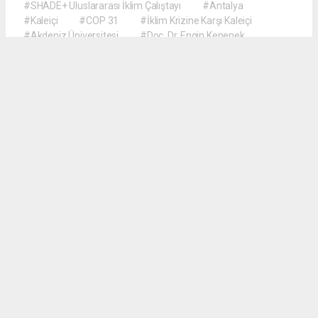
#SHADE+ Uluslararası İklim Çalıştayı
#Antalya
#Kaleiçi
#COP 31
#İklim Krizine Karşı Kaleiçi
#Akdeniz Üniversitesi
#Doç. Dr. Engin Kepenek
#Prof. Dr. Şebnem Ertaş Bekir
#Dr. Öğretim Üyesi Hyun Soo Kim
#Türk ve Koreli Öğrenciler İş Birliği
M.Dilek Demirkan
gollerbolgesigazetesi@gmail.com
Okuyucu Yorumları
(0)