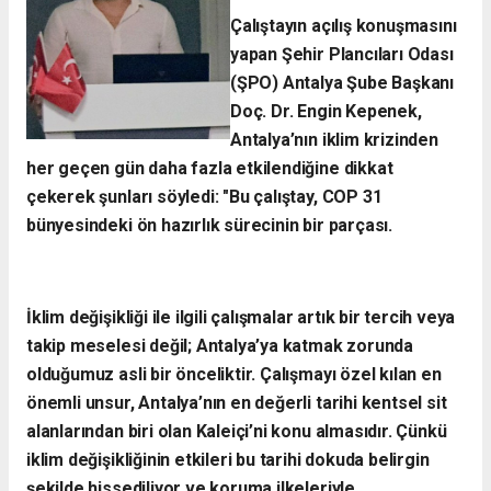
Çalıştayın açılış konuşmasını
yapan Şehir Plancıları Odası
(ŞPO) Antalya Şube Başkanı
Doç. Dr. Engin Kepenek,
Antalya’nın iklim krizinden
her geçen gün daha fazla etkilendiğine dikkat
çekerek şunları söyledi:
​"Bu çalıştay, COP 31
bünyesindeki ön hazırlık sürecinin bir parçası.
İklim değişikliği ile ilgili çalışmalar artık bir tercih veya
takip meselesi değil; Antalya’ya katmak zorunda
olduğumuz asli bir önceliktir. Çalışmayı özel kılan en
önemli unsur, Antalya’nın en değerli tarihi kentsel sit
alanlarından biri olan Kaleiçi’ni konu almasıdır. Çünkü
iklim değişikliğinin etkileri bu tarihi dokuda belirgin
şekilde hissediliyor ve koruma ilkeleriyle