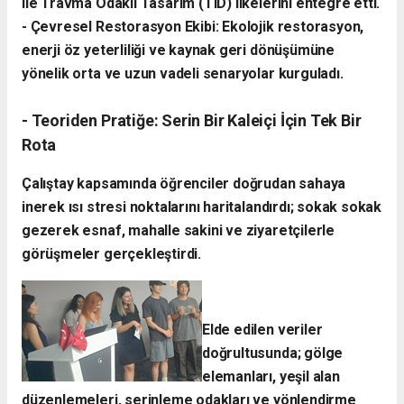
ile Travma Odaklı Tasarım (TID) ilkelerini entegre etti.
- ​Çevresel Restorasyon Ekibi: Ekolojik restorasyon,
enerji öz yeterliliği ve kaynak geri dönüşümüne
yönelik orta ve uzun vadeli senaryolar kurguladı.
- ​Teoriden Pratiğe: Serin Bir Kaleiçi İçin Tek Bir
Rota
​Çalıştay kapsamında öğrenciler doğrudan sahaya
inerek ısı stresi noktalarını haritalandırdı; sokak sokak
gezerek esnaf, mahalle sakini ve ziyaretçilerle
görüşmeler gerçekleştirdi.
Elde edilen veriler
doğrultusunda; gölge
elemanları, yeşil alan
düzenlemeleri, serinleme odakları ve yönlendirme