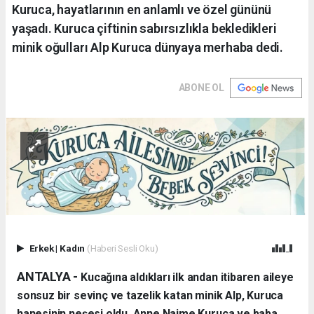
Kuruca, hayatlarının en anlamlı ve özel gününü
yaşadı. Kuruca çiftinin sabırsızlıkla bekledikleri
minik oğulları Alp Kuruca dünyaya merhaba dedi.
ABONE OL
Erkek
|
Kadın
(Haberi Sesli Oku)
ANTALYA - ​
Kucağına aldıkları ilk andan itibaren aileye
sonsuz bir sevinç ve tazelik katan minik Alp, Kuruca
hanesinin neşesi oldu. Anne Naime Kuruca ve baba