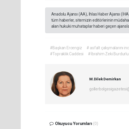
Anadolu Ajansı (AA), İhlas Haber Ajansı (İHA
tüm haberler, sitemizin editörlerinin müdaha
alan hukuki muhataplar haberi geçen ajanslar
#Başkan Ercengiz
# asfalt çalışmalarını in
#Topraklık Caddesi
#İbrahim Zeki Burdurlu
M.Dilek Demirkan
gollerbolgesigazetes
Okuyucu Yorumları
(0)