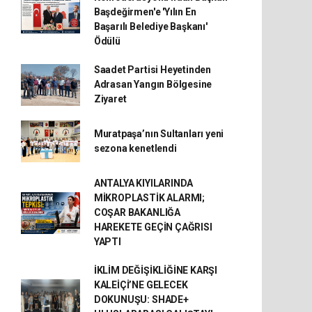
Başdeğirmen'e 'Yılın En
Başarılı Belediye Başkanı'
Ödülü
Saadet Partisi Heyetinden
Adrasan Yangın Bölgesine
Ziyaret
Muratpaşa’nın Sultanları yeni
sezona kenetlendi
ANTALYA KIYILARINDA
MİKROPLASTİK ALARMI;
COŞAR BAKANLIĞA
HAREKETE GEÇİN ÇAĞRISI
YAPTI
İKLİM DEĞİŞİKLİĞİNE KARŞI
KALEİÇİ’NE GELECEK
DOKUNUŞU: SHADE+