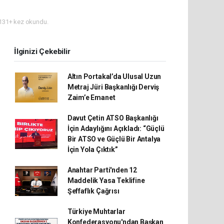
131+ kez okundu.
İlginizi Çekebilir
Altın Portakal’da Ulusal Uzun
Metraj Jüri Başkanlığı Derviş
Zaim’e Emanet
Davut Çetin ATSO Başkanlığı
İçin Adaylığını Açıkladı: “Güçlü
Bir ATSO ve Güçlü Bir Antalya
İçin Yola Çıktık”
Anahtar Parti'nden 12
Maddelik Yasa Teklifine
Şeffaflık Çağrısı
Türkiye Muhtarlar
Konfederasyonu'ndan Başkan