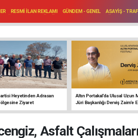
BER
RESMİ İLAN REKLAMI
GÜNDEM - GENEL
ASAYİŞ - TRA
SAĞLIK
SPOR
KÜLTÜR - TURİZM - SANAT
RÖPORTAJ
ENLER
TOPLANTI - DÜĞÜN
artisi Heyetinden Adrasan
Altın Portakal’da Ulusal Uzun 
ölgesine Ziyaret
Jüri Başkanlığı Derviş Zaim’e
engiz, Asfalt Çalışmaları