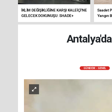
İKLİM DEĞİŞİKLİĞİNE KARŞI KALEİÇİ’NE
Saadet P
GELECEK DOKUNUŞU: SHADE+
Yangın B
ULUSLARARASI ÇALIŞTAYI SONA
ERDİ
Antalya'd
GÜNDEM - GENEL