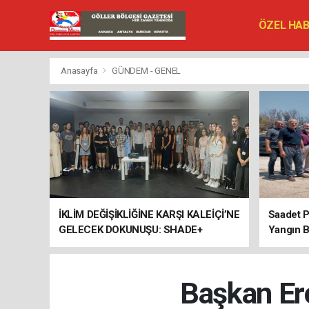
ÖZEL HA
SİYASET
VEFAT ED
Anasayfa
GÜNDEM - GENEL
İKLİM DEĞİŞİKLİĞİNE KARŞI KALEİÇİ’NE
Saadet P
GELECEK DOKUNUŞU: SHADE+
Yangın B
ULUSLARARASI ÇALIŞTAYI SONA
ERDİ
Başkan Erc