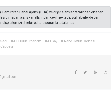
), Demirören Haber Ajansı (DHA) ve diğer ajanslar tarafından eklenen
lesi olmadan ajans kanallarından çekilmektedir. Bu haberlerde yer
 olup sitemizin hiç bir editörü sorumlu tutulamaz...
celedi
#Ali Orkun Ercengiz
#Ali Say
# Nene Hatun Caddesi
 Caddesi
i@gmail.com