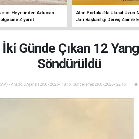
artisi Heyetinden Adrasan
Altın Portakal’da Ulusal Uzun 
ölgesine Ziyaret
Jüri Başkanlığı Derviş Zaim’e
a İki Günde Çıkan 12 Yang
Söndürüldü
(AA) - Anadolu Ajansı | 29.07.2026 - 18:15, Güncelleme: 29.07.2026 - 22:16