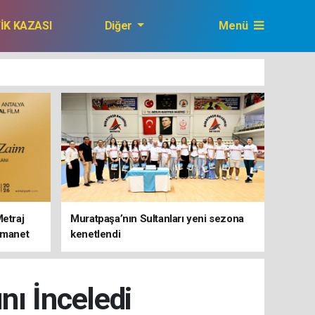
FİK KAZASI
Diğer
Menü
GAZETEMİZ
Metraj
Muratpaşa’nın Sultanları yeni sezona
 Emanet
kenetlendi
nı İnceledi