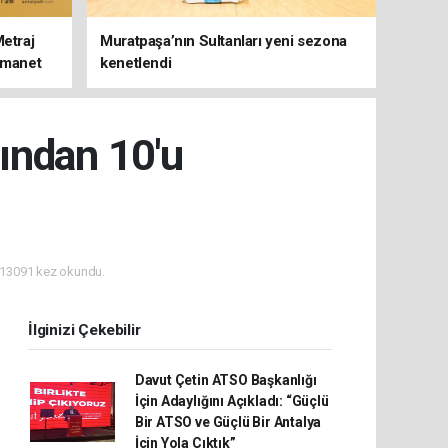
Metraj
Muratpaşa’nın Sultanları yeni sezona
 Emanet
kenetlendi
ından 10'u
13091 kez okundu.
İlginizi Çekebilir
Davut Çetin ATSO Başkanlığı
İçin Adaylığını Açıkladı: “Güçlü
Bir ATSO ve Güçlü Bir Antalya
İçin Yola Çıktık”