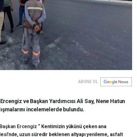
ABONE OL
 Ercengiz ve Başkan Yardımcısı Ali Say, Nene Hatun
ışmalarını incelemelerde bulundu.
Başkan Ercengiz
“ Kentimizin yükünü çeken ana
esi’nde, uzun süredir beklenen altyapı yenileme, asfalt