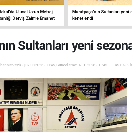
rtakal’da Ulusal Uzun Metraj
Muratpaşa’nın Sultanları yeni
kanlığı Derviş Zaim’e Emanet
kenetlendi
ın Sultanları yeni sezon
ber Merkezi) - | 07.08.2026 - 11:45, Güncelleme: 07.08.2026 - 11:45
10239 k