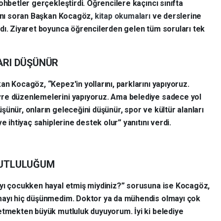
ohbetler gerçekleştirdi. Öğrencilere kaçıncı sınıfta
rını soran Başkan Kocagöz,
kitap okumaları
ve derslerine
dı. Ziyaret boyunca öğrencilerden gelen tüm soruları tek
ARI DÜŞÜNÜR
n Kocagöz, “Kepez'in yollarını, parklarını yapıyoruz.
vre düzenlemelerini yapıyoruz. Ama belediye sadece yol
ünür, onların geleceğini düşünür, spor ve kültür alanları
e ihtiyaç sahiplerine destek olur” yanıtını verdi.
MUTLULUĞUM
ayı çocukken hayal etmiş miydiniz?” sorusuna ise Kocagöz,
mayı hiç düşünmedim. Doktor ya da mühendis olmayı çok
etmekten büyük mutluluk duyuyorum. İyi ki belediye