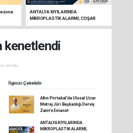
 sezona
ANTALYA KIYILARINDA
MİKROPLASTİK ALARMI; COŞAR
BAKANLIĞA HAREKETE GEÇİN
ÇAĞRISI YAPTI
a kenetlendi
ez okundu.
İlginizi Çekebilir
Altın Portakal’da Ulusal Uzun
Metraj Jüri Başkanlığı Derviş
Zaim’e Emanet
ANTALYA KIYILARINDA
MİKROPLASTİK ALARMI;