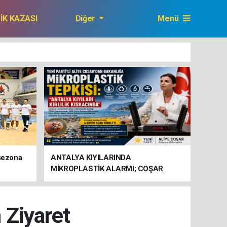
FİK KAZASI
Diğer
Menü
GAZETEMİZ
 sezona
ANTALYA KIYILARINDA
MİKROPLASTİK ALARMI; COŞAR
BAKANLIĞA HAREKETE GEÇİN
ÇAĞRISI YAPTI
 Ziyaret