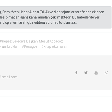
), Demirören Haber Ajansı (DHA) ve diğer ajanslar tarafından eklenen
lesi olmadan ajans kanallarından çekilmektedir. Bu haberlerde yer
 olup sitemizin hiç bir editörü sorumlu tutulamaz...
#Kepez Belediye Başkanı Mesut Kocagöz
rumluluklar
#Kocagöz
#kitap okumaları
i@gmail.com