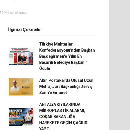
744+ kez okundu.
İlginizi Çekebilir
Türkiye Muhtarlar
Konfederasyonu'ndan Başkan
Başdeğirmen'e 'Yılın En
Başarılı Belediye Başkanı'
Ödülü
Altın Portakal’da Ulusal Uzun
Metraj Jüri Başkanlığı Derviş
Zaim’e Emanet
ANTALYA KIYILARINDA
MİKROPLASTİK ALARMI;
COŞAR BAKANLIĞA
HAREKETE GEÇİN ÇAĞRISI
YAPTI