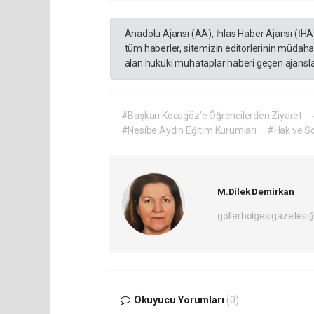
Anadolu Ajansı (AA), İhlas Haber Ajansı (İHA
tüm haberler, sitemizin editörlerinin müdaha
alan hukuki muhataplar haberi geçen ajanslar
#Başkan Kocagöz’e Öğrencilerden Ziyaret
#Nesibe Aydın Eğitim Kurumları
#Hak ve So
M.Dilek Demirkan
gollerbolgesigazetes
Okuyucu Yorumları
(0)