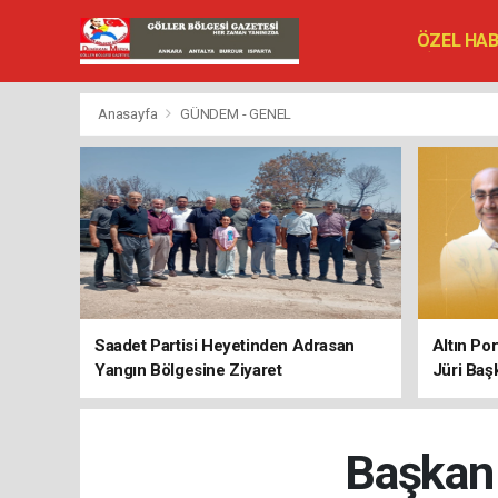
ÖZEL HA
SİYASET
VEFAT ED
Anasayfa
GÜNDEM - GENEL
Saadet Partisi Heyetinden Adrasan
Altın Po
Yangın Bölgesine Ziyaret
Jüri Baş
Başkan 