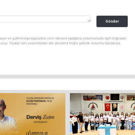
Gönder
nuyor ve gollerbolgesigazetesi.com sitesine yaptığınız yorumunuzla ilgili doğrudan
sunuz. Yazılan tüm yorumlardan site yönetimi hiçbir şekilde sorumlu tutulamaz.