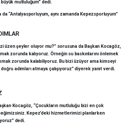
 büyük mutluluğum” dedi.
a da “Antalyasporluyum, aynı zamanda Kepezsporluyum”
ADIMLAR
sizi üzen şeyler oluyor mu?” sorusuna da Başkan Kocagöz,
mak zorunda kalıyoruz. Örneğin su baskınlarını önlemek
yıkmak zorunda kalabiliyoruz. Bu bizi üzüyor ama kimseyi
oğru adımları atmaya çalışıyoruz” diyerek yanıt verdi.
Z
Başkan Kocagöz, “Çocukların mutluluğu bizi en çok
beğimizsiniz. Kepez’deki hizmetlerimizi planlarken
yoruz” dedi.