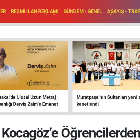
BER
RESMİ İLAN REKLAMI
GÜNDEM - GENEL
ASAYİŞ - TRA
SAĞLIK
SPOR
KÜLTÜR - TURİZM - SANAT
RÖPORTAJ
ENLER
TOPLANTI - DÜĞÜN
rtakal’da Ulusal Uzun Metraj
Muratpaşa’nın Sultanları yeni
kanlığı Derviş Zaim’e Emanet
kenetlendi
Kocagöz’e Öğrencilerden