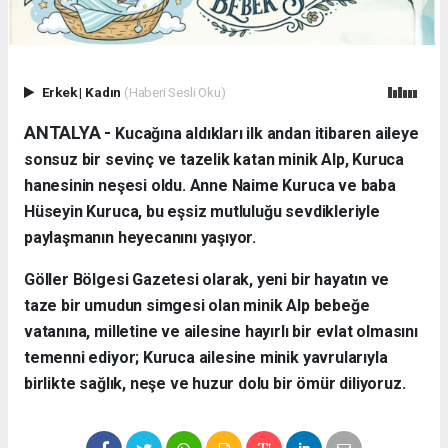
Erkek
|
Kadın
(Haberi Sesli Oku)
ANTALYA - ​
Kucağına aldıkları ilk andan itibaren aileye
sonsuz bir sevinç ve tazelik katan minik Alp, Kuruca
hanesinin neşesi oldu. Anne Naime Kuruca ve baba
Hüseyin Kuruca, bu eşsiz mutluluğu sevdikleriyle
paylaşmanın heyecanını yaşıyor.
​Göller Bölgesi Gazetesi olarak, yeni bir hayatın ve
taze bir umudun simgesi olan minik Alp bebeğe
vatanına, milletine ve ailesine hayırlı bir evlat olmasını
temenni ediyor; Kuruca ailesine minik yavrularıyla
birlikte sağlık, neşe ve huzur dolu bir ömür diliyoruz.