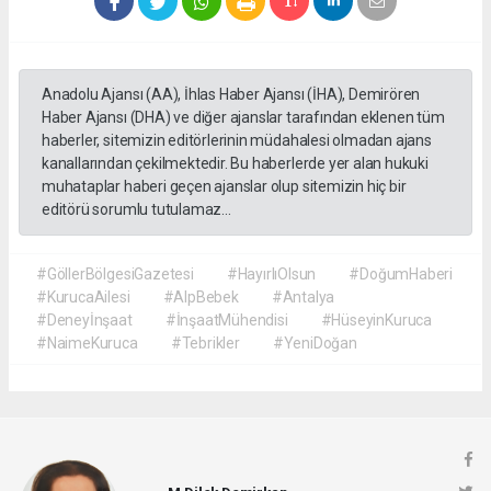
Anadolu Ajansı (AA), İhlas Haber Ajansı (İHA), Demirören
Haber Ajansı (DHA) ve diğer ajanslar tarafından eklenen tüm
haberler, sitemizin editörlerinin müdahalesi olmadan ajans
kanallarından çekilmektedir. Bu haberlerde yer alan hukuki
muhataplar haberi geçen ajanslar olup sitemizin hiç bir
editörü sorumlu tutulamaz...
#GöllerBölgesiGazetesi
#HayırlıOlsun
#DoğumHaberi
#KurucaAilesi
#AlpBebek
#Antalya
#Deneyİnşaat
#İnşaatMühendisi
#HüseyinKuruca
#NaimeKuruca
#Tebrikler
#YeniDoğan