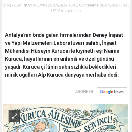
(DM) - DEMİRKAN MEDYA | 26.07.2026 - 15:35, Güncelleme: 26.07.2026 - 15:35
15313 kez okundu.
Antalya’nın önde gelen firmalarından Deney İnşaat
ve Yapı Malzemeleri Laboratuvarı sahibi, İnşaat
Mühendisi Hüseyin Kuruca ile kıymetli eşi Naime
Kuruca, hayatlarının en anlamlı ve özel gününü
yaşadı. Kuruca çiftinin sabırsızlıkla bekledikleri
minik oğulları Alp Kuruca dünyaya merhaba dedi.
ABONE OL