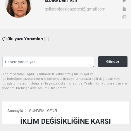
M.Dilek Demirkan
gollerbolgesigazetesi@gmail.com
Okuyucu Yorumları
(0)
Gönder
Yorum yazarak Topluluk Kuralları’nı kabul etmiş bulunuyor ve
gollerbolgesigazetesi.com sitesine yaptığınız yorumunuzla ilgili doğrudan veya
dolaylı tüm sorumluluğu tek başınıza üstleniyorsunuz. Yazılan tüm yorumlardan site
yönetimi hiçbir şekilde sorumlu tutulamaz.
Anasayfa
GÜNDEM - GENEL
İKLİM DEĞİŞİKLİĞİNE KARŞI
KALEİÇİ’NE GELECEK DOKUNUŞU: