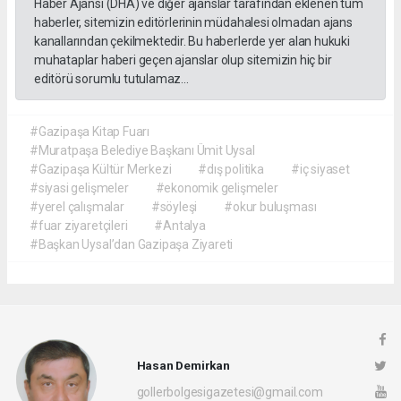
Haber Ajansı (DHA) ve diğer ajanslar tarafından eklenen tüm
haberler, sitemizin editörlerinin müdahalesi olmadan ajans
kanallarından çekilmektedir. Bu haberlerde yer alan hukuki
muhataplar haberi geçen ajanslar olup sitemizin hiç bir
editörü sorumlu tutulamaz...
#Gazipaşa Kitap Fuarı
#Muratpaşa Belediye Başkanı Ümit Uysal
#Gazipaşa Kültür Merkezi
#dış politika
#iç siyaset
#siyasi gelişmeler
#ekonomik gelişmeler
#yerel çalışmalar
#söyleşi
#okur buluşması
#fuar ziyaretçileri
#Antalya
#Başkan Uysal’dan Gazipaşa Ziyareti
Hasan Demirkan
gollerbolgesigazetesi@gmail.com