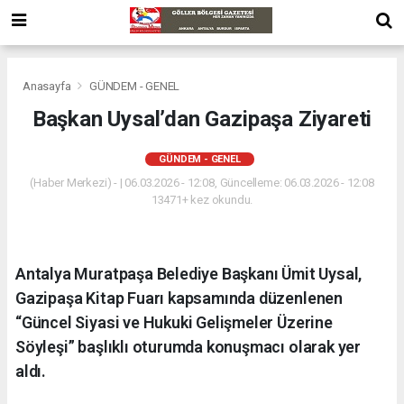
Anasayfa
GÜNDEM - GENEL
Başkan Uysal’dan Gazipaşa Ziyareti
GÜNDEM - GENEL
(Haber Merkezi) - | 06.03.2026 - 12:08, Güncelleme: 06.03.2026 - 12:08
13471+ kez okundu.
Antalya Muratpaşa Belediye Başkanı Ümit Uysal,
Gazipaşa Kitap Fuarı kapsamında düzenlenen
“Güncel Siyasi ve Hukuki Gelişmeler Üzerine
Söyleşi” başlıklı oturumda konuşmacı olarak yer
aldı.