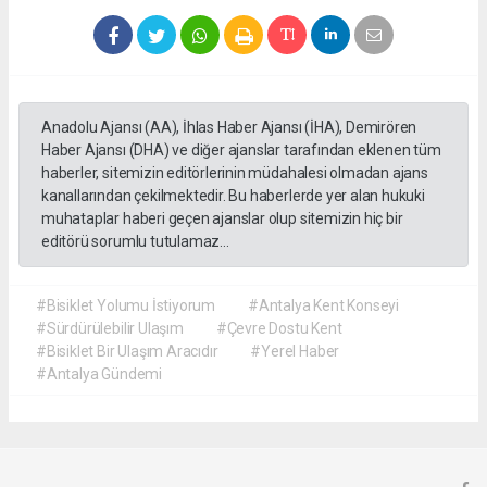
Anadolu Ajansı (AA), İhlas Haber Ajansı (İHA), Demirören
Haber Ajansı (DHA) ve diğer ajanslar tarafından eklenen tüm
haberler, sitemizin editörlerinin müdahalesi olmadan ajans
kanallarından çekilmektedir. Bu haberlerde yer alan hukuki
muhataplar haberi geçen ajanslar olup sitemizin hiç bir
editörü sorumlu tutulamaz...
#Bisiklet Yolumu İstiyorum
#Antalya Kent Konseyi
#Sürdürülebilir Ulaşım
#Çevre Dostu Kent
#Bisiklet Bir Ulaşım Aracıdır
#Yerel Haber
#Antalya Gündemi