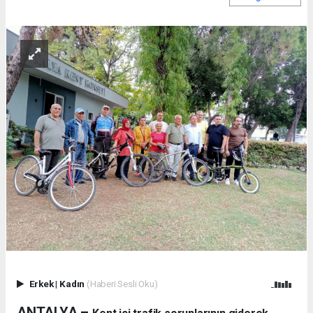
Erkek
|
Kadın
(Haberi Sesli Oku)
ANTALYA –