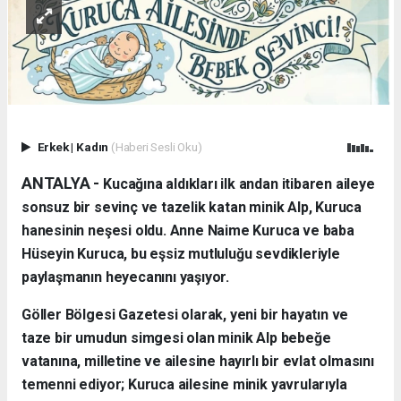
Erkek
|
Kadın
(Haberi Sesli Oku)
ANTALYA - ​
Kucağına aldıkları ilk andan itibaren aileye
sonsuz bir sevinç ve tazelik katan minik Alp, Kuruca
hanesinin neşesi oldu. Anne Naime Kuruca ve baba
Hüseyin Kuruca, bu eşsiz mutluluğu sevdikleriyle
paylaşmanın heyecanını yaşıyor.
​Göller Bölgesi Gazetesi olarak, yeni bir hayatın ve
taze bir umudun simgesi olan minik Alp bebeğe
vatanına, milletine ve ailesine hayırlı bir evlat olmasını
temenni ediyor; Kuruca ailesine minik yavrularıyla