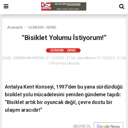
Anasayfa
GÜNDEM - GENEL
“Bisiklet Yolumu İstiyorum!”
GÜNDEM - GENEL
(DM) - DEMİRKAN MEDYA | 21.10.2025 - 21:54, Güncelleme: 21.10.2025 - 21:54
11910+ kez okundu.
Antalya Kent Konseyi, 1997’den bu yana sürdürdüğü
bisiklet yolu mücadelesini yeniden gündeme taşıdı:
“Bisiklet artık bir oyuncak değil, çevre dostu bir
ulaşım aracıdır!”
ABONE OL