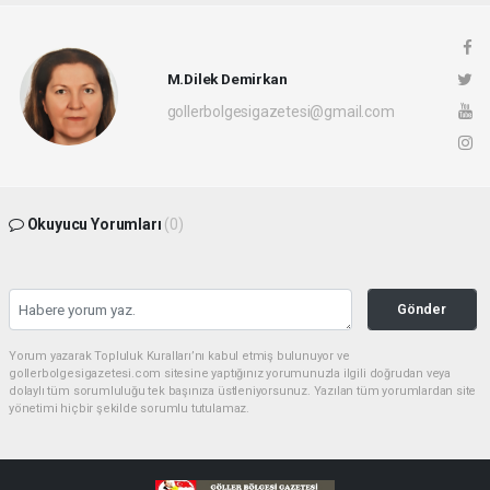
M.Dilek Demirkan
gollerbolgesigazetesi@gmail.com
Okuyucu Yorumları
(0)
Gönder
Yorum yazarak Topluluk Kuralları’nı kabul etmiş bulunuyor ve
gollerbolgesigazetesi.com sitesine yaptığınız yorumunuzla ilgili doğrudan veya
dolaylı tüm sorumluluğu tek başınıza üstleniyorsunuz. Yazılan tüm yorumlardan site
yönetimi hiçbir şekilde sorumlu tutulamaz.