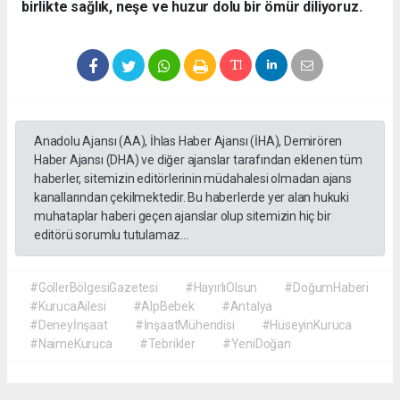
birlikte sağlık, neşe ve huzur dolu bir ömür diliyoruz.
Anadolu Ajansı (AA), İhlas Haber Ajansı (İHA), Demirören
Haber Ajansı (DHA) ve diğer ajanslar tarafından eklenen tüm
haberler, sitemizin editörlerinin müdahalesi olmadan ajans
kanallarından çekilmektedir. Bu haberlerde yer alan hukuki
muhataplar haberi geçen ajanslar olup sitemizin hiç bir
editörü sorumlu tutulamaz...
#GöllerBölgesiGazetesi
#HayırlıOlsun
#DoğumHaberi
#KurucaAilesi
#AlpBebek
#Antalya
#Deneyİnşaat
#İnşaatMühendisi
#HüseyinKuruca
#NaimeKuruca
#Tebrikler
#YeniDoğan