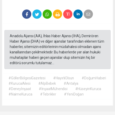
Anadolu Ajansı (AA), İhlas Haber Ajansı (İHA), Demirören
Haber Ajansı (DHA) ve diğer ajanslar tarafından eklenen tüm
haberler, sitemizin editörlerinin müdahalesi olmadan ajans
kanallarından çekilmektedir. Bu haberlerde yer alan hukuki
muhataplar haberi geçen ajanslar olup sitemizin hiç bir
editörü sorumlu tutulamaz...
#GöllerBölgesiGazetesi
#HayırlıOlsun
#DoğumHaberi
#KurucaAilesi
#AlpBebek
#Antalya
#Deneyİnşaat
#İnşaatMühendisi
#HüseyinKuruca
#NaimeKuruca
#Tebrikler
#YeniDoğan