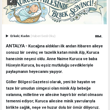
Erkek
|
Kadın
(Haberi Sesli Oku)
ANTALYA - ​
Kucağına aldıkları ilk andan itibaren aileye
sonsuz bir sevinç ve tazelik katan minik Alp, Kuruca
hanesinin neşesi oldu. Anne Naime Kuruca ve baba
Hüseyin Kuruca, bu eşsiz mutluluğu sevdikleriyle
paylaşmanın heyecanını yaşıyor.
​Göller Bölgesi Gazetesi olarak, yeni bir hayatın ve
taze bir umudun simgesi olan minik Alp bebeğe
vatanına, milletine ve ailesine hayırlı bir evlat olmasını
temenni ediyor; Kuruca ailesine minik yavrularıyla
birlikte sağlık, neşe ve huzur dolu bir ömür diliyoruz.