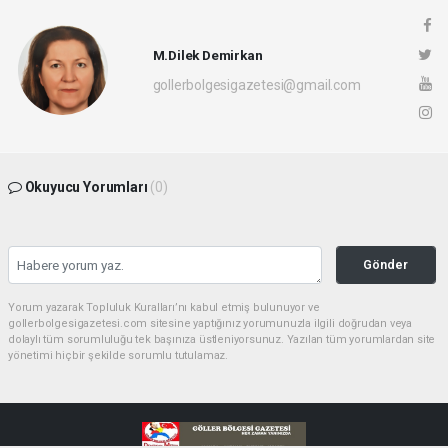
M.Dilek Demirkan
gollerbolgesigazetesi@gmail.com
Okuyucu Yorumları
(0)
Gönder
Yorum yazarak Topluluk Kuralları’nı kabul etmiş bulunuyor ve
gollerbolgesigazetesi.com sitesine yaptığınız yorumunuzla ilgili doğrudan veya
dolaylı tüm sorumluluğu tek başınıza üstleniyorsunuz. Yazılan tüm yorumlardan site
yönetimi hiçbir şekilde sorumlu tutulamaz.