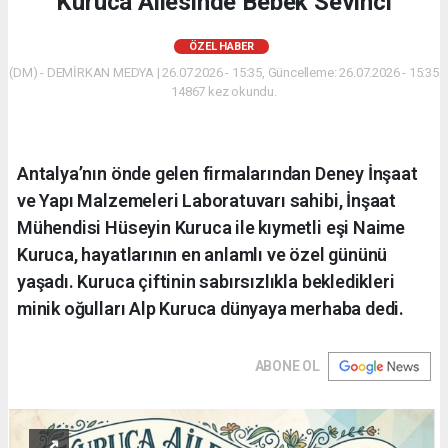
Kuruca Ailesinde Bebek Sevinci
ÖZEL HABER
(DM) - DEMİRKAN MEDYA | 26.07.2026 - 15:35, Güncelleme: 26.07.2026 - 15:35
14867 kez okundu.
Antalya’nın önde gelen firmalarından Deney İnşaat
ve Yapı Malzemeleri Laboratuvarı sahibi, İnşaat
Mühendisi Hüseyin Kuruca ile kıymetli eşi Naime
Kuruca, hayatlarının en anlamlı ve özel gününü
yaşadı. Kuruca çiftinin sabırsızlıkla bekledikleri
minik oğulları Alp Kuruca dünyaya merhaba dedi.
ABONE OL