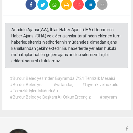
Anadolu Ajansı (AA), İhlas Haber Ajansı (İHA), Demirören
Haber Ajansı (DHA) ve diğer ajanslar tarafından eklenen tüm
haberler, sitemizin editörlerinin müdahalesi olmadan ajans
kanallarından çekilmektedir. Bu haberlerde yer alan hukuki
muhataplar haberi geçen ajanslar olup sitemizin hiç bir
editörü sorumlu tutulamaz...
#Burdur Belediyesi’nden Bayramda 7/24 Temizlik Mesaisi
#Burdur Belediyesi
#vatandaş
#hijyenik ve huzurlu
#Temizlik İşleri Müdürlüğü
#Burdur Belediye Başkanı Ali Orkun Ercengiz
#bayram