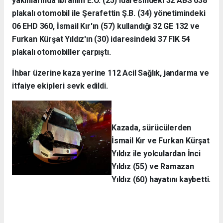
yakınlarında İbrahim E.O. (25) idaresindeki 32 ABS 038
plakalı otomobil ile Şerafettin Ş.B. (34) yönetimindeki
06 EHD 360, İsmail Kır'ın (57) kullandığı 32 GE 132 ve
Furkan Kürşat Yıldız'ın (30) idaresindeki 37 FIK 54
plakalı otomobiller çarpıştı.
İhbar üzerine kaza yerine 112 Acil Sağlık, jandarma ve
itfaiye ekipleri sevk edildi.
Kazada, sürücülerden
İsmail Kır ve Furkan Kürşat
Yıldız ile yolculardan İnci
Yıldız (55) ve Ramazan
Yıldız (60) hayatını kaybetti.