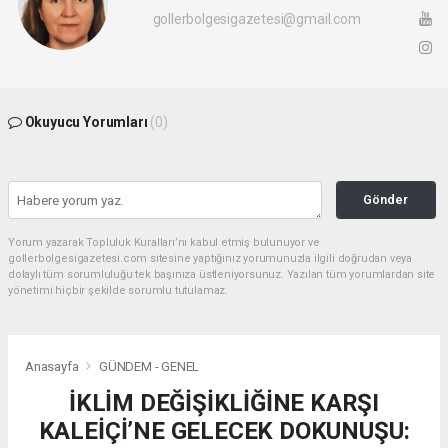
gollerbolgesigazetesi@gmail.com
Okuyucu Yorumları
(0)
Gönder
Yorum yazarak Topluluk Kuralları’nı kabul etmiş bulunuyor ve
gollerbolgesigazetesi.com sitesine yaptığınız yorumunuzla ilgili doğrudan veya
dolaylı tüm sorumluluğu tek başınıza üstleniyorsunuz. Yazılan tüm yorumlardan site
yönetimi hiçbir şekilde sorumlu tutulamaz.
Anasayfa
GÜNDEM - GENEL
İKLİM DEĞİŞİKLİĞİNE KARŞI
KALEİÇİ’NE GELECEK DOKUNUŞU: