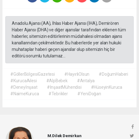
Anadolu Ajansı (AA), İhlas Haber Ajansı (İHA), Demirören
Haber Ajansı (DHA) ve diğer ajanslar tarafından eklenen tüm
haberler, sitemizin editörlerinin müdahalesi olmadan ajans
kanallarından çekilmektedir. Bu haberlerde yer alan hukuki
muhataplar haberi geçen ajanslar olup sitemizin hiç bir
editörü sorumlu tutulamaz...
#GöllerBölgesiGazetesi
#HayırlıOlsun
#DoğumHaberi
#KurucaAilesi
#AlpBebek
#Antalya
#Deneyİnşaat
#İnşaatMühendisi
#HüseyinKuruca
#NaimeKuruca
#Tebrikler
#YeniDoğan
M.Dilek Demirkan