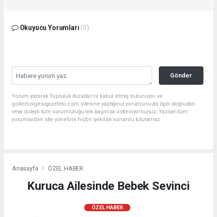
Okuyucu Yorumları
(0)
Gönder
Yorum yazarak Topluluk Kuralları’nı kabul etmiş bulunuyor ve
gollerbolgesigazetesi.com sitesine yaptığınız yorumunuzla ilgili doğrudan
veya dolaylı tüm sorumluluğu tek başınıza üstleniyorsunuz. Yazılan tüm
yorumlardan site yönetimi hiçbir şekilde sorumlu tutulamaz.
Anasayfa
ÖZEL HABER
Kuruca Ailesinde Bebek Sevinci
ÖZEL HABER