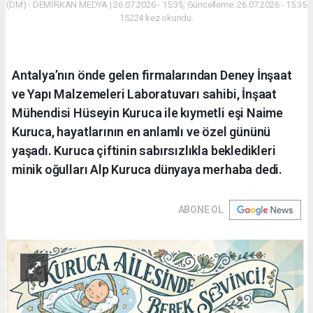
(DM) - DEMİRKAN MEDYA | 26.07.2026 - 15:35, Güncelleme: 26.07.2026 - 15:35
15224 kez okundu.
Antalya’nın önde gelen firmalarından Deney İnşaat
ve Yapı Malzemeleri Laboratuvarı sahibi, İnşaat
Mühendisi Hüseyin Kuruca ile kıymetli eşi Naime
Kuruca, hayatlarının en anlamlı ve özel gününü
yaşadı. Kuruca çiftinin sabırsızlıkla bekledikleri
minik oğulları Alp Kuruca dünyaya merhaba dedi.
ABONE OL