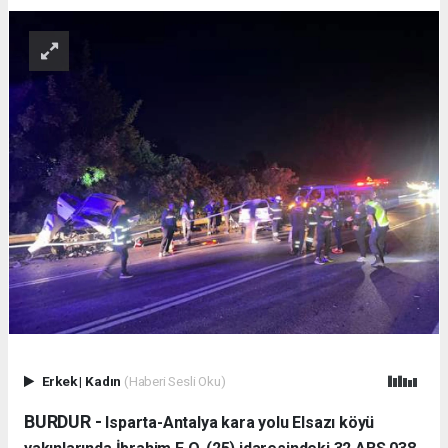
Erkek
|
Kadın
(Haberi Sesli Oku)
BURDUR -
Isparta-Antalya kara yolu Elsazı köyü