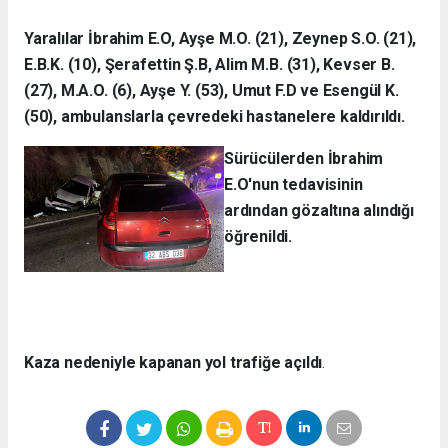
Yaralılar İbrahim E.O, Ayşe M.O. (21), Zeynep S.O. (21),
E.B.K. (10), Şerafettin Ş.B, Alim M.B. (31), Kevser B.
(27), M.A.O. (6), Ayşe Y. (53), Umut F.D ve Esengül K.
(50), ambulanslarla çevredeki hastanelere kaldırıldı.
Sürücülerden İbrahim
E.O'nun tedavisinin
ardından gözaltına alındığı
öğrenildi.
Kaza nedeniyle kapanan yol trafiğe açıldı
.