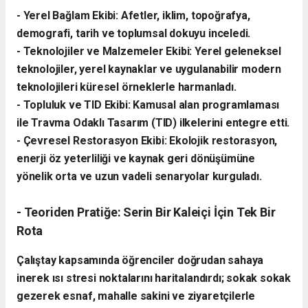
- ​Yerel Bağlam Ekibi: Afetler, iklim, topoğrafya,
demografi, tarih ve toplumsal dokuyu inceledi.
- ​Teknolojiler ve Malzemeler Ekibi: Yerel geleneksel
teknolojiler, yerel kaynaklar ve uygulanabilir modern
teknolojileri küresel örneklerle harmanladı.
​- Topluluk ve TID Ekibi: Kamusal alan programlaması
ile Travma Odaklı Tasarım (TID) ilkelerini entegre etti.
- ​Çevresel Restorasyon Ekibi: Ekolojik restorasyon,
enerji öz yeterliliği ve kaynak geri dönüşümüne
yönelik orta ve uzun vadeli senaryolar kurguladı.
- ​Teoriden Pratiğe: Serin Bir Kaleiçi İçin Tek Bir
Rota
​Çalıştay kapsamında öğrenciler doğrudan sahaya
inerek ısı stresi noktalarını haritalandırdı; sokak sokak
gezerek esnaf, mahalle sakini ve ziyaretçilerle