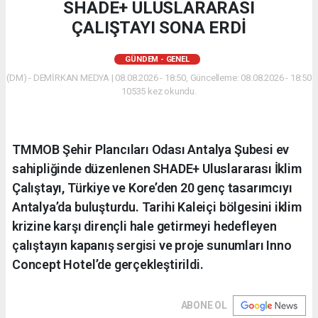
SHADE+ ULUSLARARASI
ÇALIŞTAYI SONA ERDİ
GÜNDEM - GENEL
(DM) - DEMİRKAN MEDYA | 08.08.2026 - 18:50, Güncelleme: 08.08.2026 - 18:50
10535 kez okundu.
​TMMOB Şehir Plancıları Odası Antalya Şubesi ev
sahipliğinde düzenlenen SHADE+ Uluslararası İklim
Çalıştayı, Türkiye ve Kore’den 20 genç tasarımcıyı
Antalya’da buluşturdu. Tarihi Kaleiçi bölgesini iklim
krizine karşı dirençli hale getirmeyi hedefleyen
çalıştayın kapanış sergisi ve proje sunumları Inno
Concept Hotel’de gerçekleştirildi.
ABONE OL