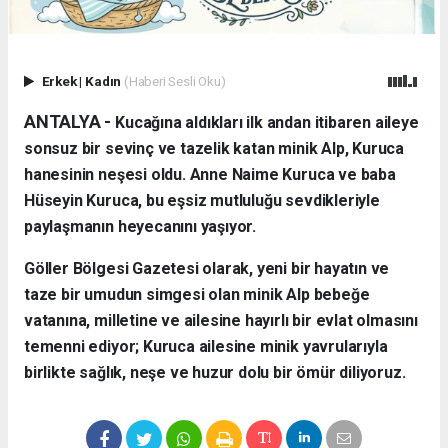
Erkek
|
Kadın
(Haberi Sesli Oku)
ANTALYA - ​
Kucağına aldıkları ilk andan itibaren aileye
sonsuz bir sevinç ve tazelik katan minik Alp, Kuruca
hanesinin neşesi oldu. Anne Naime Kuruca ve baba
Hüseyin Kuruca, bu eşsiz mutluluğu sevdikleriyle
paylaşmanın heyecanını yaşıyor.
​Göller Bölgesi Gazetesi olarak, yeni bir hayatın ve
taze bir umudun simgesi olan minik Alp bebeğe
vatanına, milletine ve ailesine hayırlı bir evlat olmasını
temenni ediyor; Kuruca ailesine minik yavrularıyla
birlikte sağlık, neşe ve huzur dolu bir ömür diliyoruz.