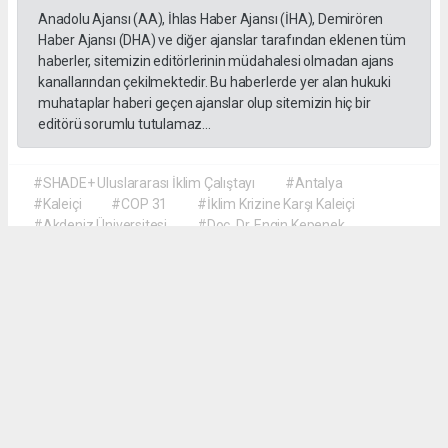
Anadolu Ajansı (AA), İhlas Haber Ajansı (İHA), Demirören
Haber Ajansı (DHA) ve diğer ajanslar tarafından eklenen tüm
haberler, sitemizin editörlerinin müdahalesi olmadan ajans
kanallarından çekilmektedir. Bu haberlerde yer alan hukuki
muhataplar haberi geçen ajanslar olup sitemizin hiç bir
editörü sorumlu tutulamaz...
#SHADE+ Uluslararası İklim Çalıştayı
#Antalya
#Kaleiçi
#COP 31
#İklim Krizine Karşı Kaleiçi
#Akdeniz Üniversitesi
#Doç. Dr. Engin Kepenek
#Prof. Dr. Şebnem Ertaş Bekir
#Dr. Öğretim Üyesi Hyun Soo Kim
#Türk ve Koreli Öğrenciler İş Birliği
M.Dilek Demirkan