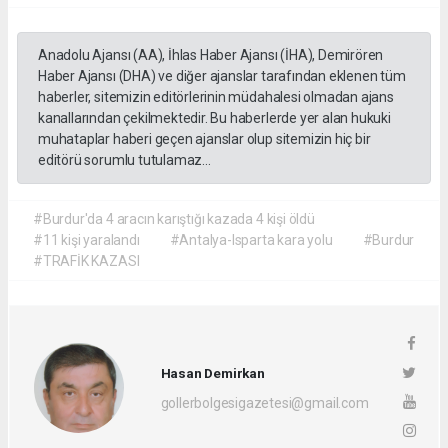
Anadolu Ajansı (AA), İhlas Haber Ajansı (İHA), Demirören
Haber Ajansı (DHA) ve diğer ajanslar tarafından eklenen tüm
haberler, sitemizin editörlerinin müdahalesi olmadan ajans
kanallarından çekilmektedir. Bu haberlerde yer alan hukuki
muhataplar haberi geçen ajanslar olup sitemizin hiç bir
editörü sorumlu tutulamaz...
#Burdur'da 4 aracın karıştığı kazada 4 kişi öldü
#11 kişi yaralandı
#Antalya-Isparta kara yolu
#Burdur
#TRAFİK KAZASI
Hasan Demirkan
gollerbolgesigazetesi@gmail.com