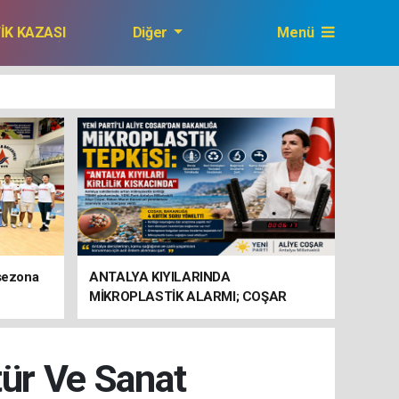
FİK KAZASI
Diğer
Menü
GAZETEMİZ
 sezona
ANTALYA KIYILARINDA
MİKROPLASTİK ALARMI; COŞAR
BAKANLIĞA HAREKETE GEÇİN
ÇAĞRISI YAPTI
tür Ve Sanat