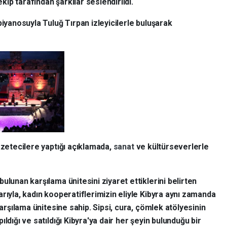
ip tarafından şarkılar seslendirildi.
piyanosuyla Tuluğ Tırpan izleyicilerle buluşarak
gazetecilere yaptığı açıklamada,
sanat
ve kültürseverlerle
ulunan karşılama ünitesini ziyaret ettiklerini belirten
rıyla, kadın kooperatiflerimizin eliyle Kibyra aynı zamanda
karşılama ünitesine sahip. Sipsi, cura, çömlek atölyesinin
ldığı ve satıldığı Kibyra'ya dair her şeyin bulunduğu bir