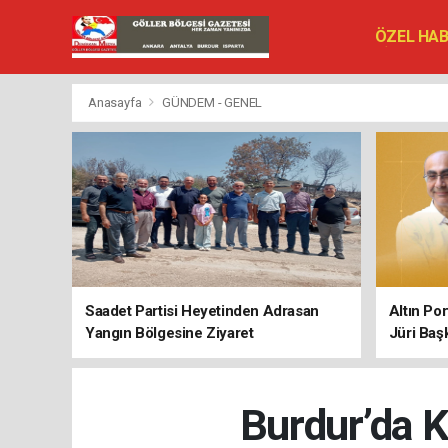
ÖZEL HA
SİYASET
VEFAT ED
Anasayfa
GÜNDEM - GENEL
Saadet Partisi Heyetinden Adrasan
Altın Po
Yangın Bölgesine Ziyaret
Jüri Baş
Burdur’da K