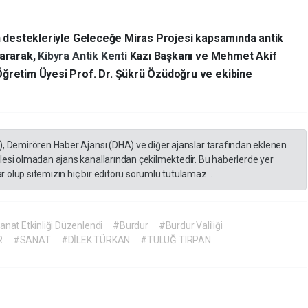
ın destekleriyle Geleceğe Miras Projesi kapsamında antik
tararak,
Kibyra Antik Kenti
Kazı Başkanı ve Mehmet Akif
Öğretim Üyesi Prof. Dr. Şükrü Özüdoğru ve ekibine
), Demirören Haber Ajansı (DHA) ve diğer ajanslar tarafından eklenen
lesi olmadan ajans kanallarından çekilmektedir. Bu haberlerde yer
 olup sitemizin hiç bir editörü sorumlu tutulamaz...
anat Etkinliği Düzenlendi
#Burdur
#Burdur Valiliği
R
#SANAT
#DİLEK TÜRKAN
#TULUĞ TIRPAN