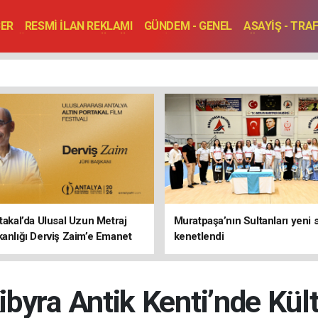
BER
RESMİ İLAN REKLAMI
GÜNDEM - GENEL
ASAYİŞ - TRA
SAĞLIK
SPOR
KÜLTÜR - TURİZM - SANAT
RÖPORTAJ
ENLER
TOPLANTI - DÜĞÜN
rtakal’da Ulusal Uzun Metraj
Muratpaşa’nın Sultanları yeni
kanlığı Derviş Zaim’e Emanet
kenetlendi
ibyra Antik Kenti’nde Kül