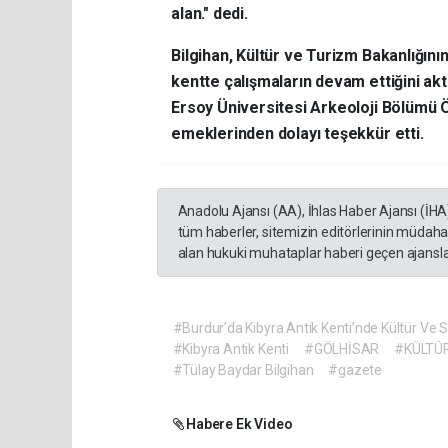
alan." dedi.
Bilgihan, Kültür ve Turizm Bakanlığın
kentte çalışmaların devam ettiğini ak
Ersoy Üniversitesi Arkeoloji Bölümü 
emeklerinden dolayı teşekkür etti.
Anadolu Ajansı (AA), İhlas Haber Ajansı (İHA
tüm haberler, sitemizin editörlerinin müdaha
alan hukuki muhataplar haberi geçen ajanslar
#Burdur’da Kibyra Antik Kenti’nde Kültür Ve S
#Kibyra Antik Kenti
#GÖLHİSAR
#KÜLTÜ
#Tülay Baydar Bilgihan
#gazete
Habere Ek Video