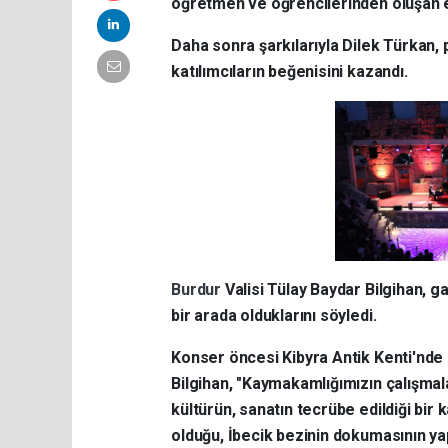
öğretmen ve öğrencilerinden oluşan ek
Daha sonra şarkılarıyla Dilek Türkan, 
katılımcıların beğenisini kazandı.
Burdur
Valisi Tülay Baydar Bilgihan, 
bir arada olduklarını söyledi.
Konser öncesi Kibyra Antik Kenti'nde b
Bilgihan, "Kaymakamlığımızın çalışmala
kültürün, sanatın tecrübe edildiği bir 
olduğu, İbecik bezinin dokumasının yapı