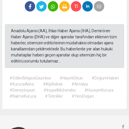
Anadolu Ajansı (AA), İhlas Haber Ajansı (İHA), Demirören
Haber Ajansı (DHA) ve diğer ajanslar tarafından eklenen tüm
haberler, sitemizin editörlerinin müdahalesi olmadan ajans
kanallarından çekilmektedir. Bu haberlerde yer alan hukuki
muhataplar haberi geçen ajanslar olup sitemizin hiç bir
editörü sorumlu tutulamaz...
#GöllerBölgesiGazetesi
#HayırlıOlsun
#DoğumHaberi
#KurucaAilesi
#AlpBebek
#Antalya
#Deneyİnşaat
#İnşaatMühendisi
#HüseyinKuruca
#NaimeKuruca
#Tebrikler
#YeniDoğan