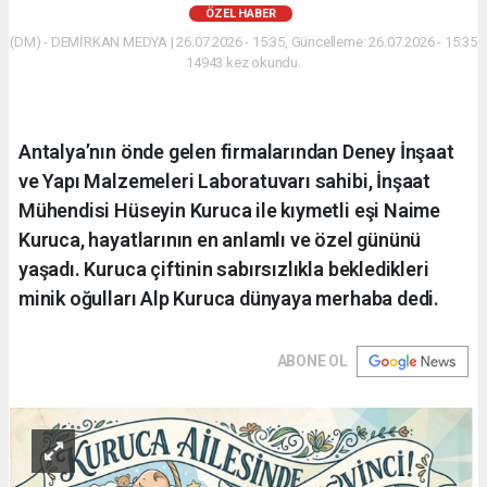
ÖZEL HABER
(DM) - DEMİRKAN MEDYA | 26.07.2026 - 15:35, Güncelleme: 26.07.2026 - 15:35
14943 kez okundu.
Antalya’nın önde gelen firmalarından Deney İnşaat
ve Yapı Malzemeleri Laboratuvarı sahibi, İnşaat
Mühendisi Hüseyin Kuruca ile kıymetli eşi Naime
Kuruca, hayatlarının en anlamlı ve özel gününü
yaşadı. Kuruca çiftinin sabırsızlıkla bekledikleri
minik oğulları Alp Kuruca dünyaya merhaba dedi.
ABONE OL