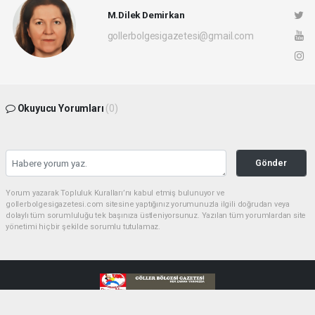
M.Dilek Demirkan
gollerbolgesigazetesi@gmail.com
Okuyucu Yorumları
(0)
Gönder
Yorum yazarak Topluluk Kuralları’nı kabul etmiş bulunuyor ve
gollerbolgesigazetesi.com sitesine yaptığınız yorumunuzla ilgili doğrudan veya
dolaylı tüm sorumluluğu tek başınıza üstleniyorsunuz. Yazılan tüm yorumlardan site
yönetimi hiçbir şekilde sorumlu tutulamaz.
haber paketi
haber scripti
haber yazılımı