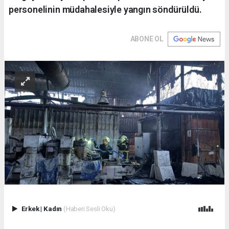
personelinin müdahalesiyle yangın söndürüldü.
ABONE OL
Erkek
|
Kadın
(Haberi Sesli Oku)