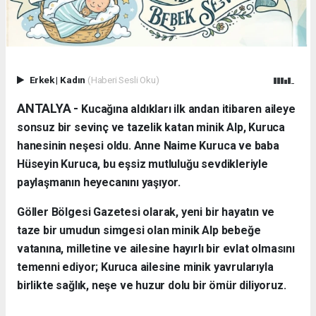
Erkek
|
Kadın
(Haberi Sesli Oku)
ANTALYA - ​
Kucağına aldıkları ilk andan itibaren aileye
sonsuz bir sevinç ve tazelik katan minik Alp, Kuruca
hanesinin neşesi oldu. Anne Naime Kuruca ve baba
Hüseyin Kuruca, bu eşsiz mutluluğu sevdikleriyle
paylaşmanın heyecanını yaşıyor.
​Göller Bölgesi Gazetesi olarak, yeni bir hayatın ve
taze bir umudun simgesi olan minik Alp bebeğe
vatanına, milletine ve ailesine hayırlı bir evlat olmasını
temenni ediyor; Kuruca ailesine minik yavrularıyla
birlikte sağlık, neşe ve huzur dolu bir ömür diliyoruz.