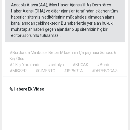
Anadolu Ajansı (AA), İhlas Haber Ajansı (İHA), Demirören
Haber Ajansı (DHA) ve diğer ajanslar tarafından eklenen tüm
haberler, sitemizin editörlerinin müdahalesi olmadan ajans
kanallarından çekilmektedir. Bu haberlerde yer alan hukuki
muhataplar haberi geçen ajanslar olup sitemizin hiç bir
editörü sorumlu tutulamaz...
#Burdur'da Minibüsle Beton Mikserinin Çarpışması Sonucu 6
Kişi Öldü
#4 Kişi Yaralandı
#antalya
#BUCAK
#Burdur
#MİKSER
#CİMENTO
#ISPARTA
#DEREBOGAZI
Habere Ek Video