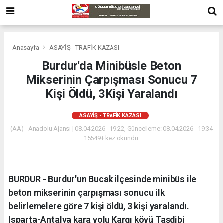
Anasayfa
ASAYİŞ - TRAFİK KAZASI
Burdur'da Minibüsle Beton
Mikserinin Çarpışması Sonucu 7
Kişi Öldü, 3Kişi Yaralandı
ASAYİŞ - TRAFİK KAZASI
(AA) - Anadolu Ajansı | 08.04.2026 - 19:22, Güncelleme: 08.04.2026 - 19:34
15549+ kez okundu.
BURDUR - Burdur'un Bucak ilçesinde minibüs ile
beton mikserinin çarpışması sonucu ilk
belirlemelere göre 7 kişi öldü, 3 kişi yaralandı.
Isparta-Antalya kara yolu Kargı köyü Taşdibi