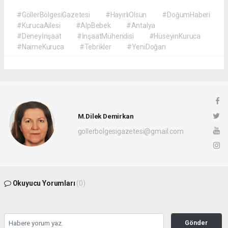
#GöllerBölgesiGazetesi
#HayırlıOlsun
#DoğumHaberi
#KurucaAilesi
#AlpBebek
#Antalya
#Deneyİnşaat
#İnşaatMühendisi
#HüseyinKuruca
#NaimeKuruca
#Tebrikler
#YeniDoğan
M.Dilek Demirkan
gollerbolgesigazetesi@gmail.com
Okuyucu Yorumları
(0)
Gönder