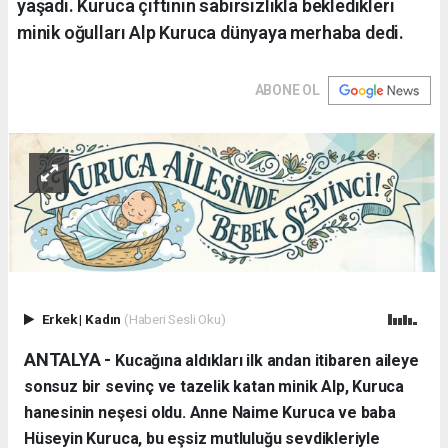
yaşadı. Kuruca çiftinin sabırsızlıkla bekledikleri
minik oğulları Alp Kuruca dünyaya merhaba dedi.
ABONE OL
Erkek
|
Kadın
(Haberi Sesli Oku)
ANTALYA - ​
Kucağına aldıkları ilk andan itibaren aileye
sonsuz bir sevinç ve tazelik katan minik Alp, Kuruca
hanesinin neşesi oldu. Anne Naime Kuruca ve baba
Hüseyin Kuruca, bu eşsiz mutluluğu sevdikleriyle