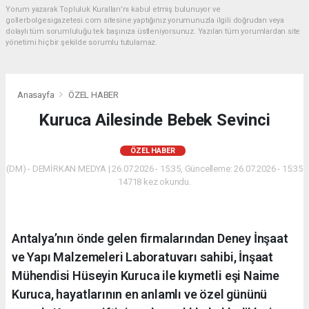
Yorum yazarak Topluluk Kuralları’nı kabul etmiş bulunuyor ve
gollerbolgesigazetesi.com sitesine yaptığınız yorumunuzla ilgili doğrudan veya
dolaylı tüm sorumluluğu tek başınıza üstleniyorsunuz. Yazılan tüm yorumlardan site
yönetimi hiçbir şekilde sorumlu tutulamaz.
Anasayfa
ÖZEL HABER
Kuruca Ailesinde Bebek Sevinci
ÖZEL HABER
(DM) - DEMİRKAN MEDYA | 26.07.2026 - 15:35, Güncelleme: 26.07.2026 - 15:35
14718 kez okundu.
Antalya’nın önde gelen firmalarından Deney İnşaat
ve Yapı Malzemeleri Laboratuvarı sahibi, İnşaat
Mühendisi Hüseyin Kuruca ile kıymetli eşi Naime
Kuruca, hayatlarının en anlamlı ve özel gününü