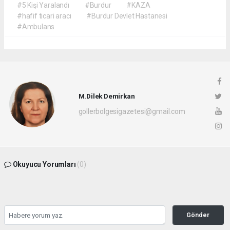
#5 Kişi Yaralandı
#Burdur
#KAZA
#hafif ticari aracı
#Burdur Devlet Hastanesi
#Ambulans
M.Dilek Demirkan
gollerbolgesigazetesi@gmail.com
Okuyucu Yorumları
(0)
Gönder