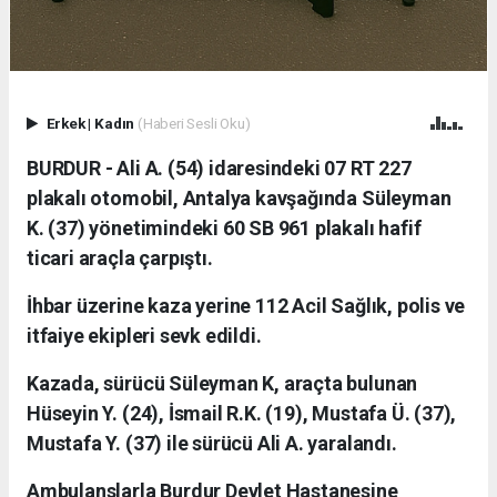
Erkek
|
Kadın
(Haberi Sesli Oku)
BURDUR - Ali A. (54) idaresindeki 07 RT 227
plakalı otomobil, Antalya kavşağında Süleyman
K. (37) yönetimindeki 60 SB 961 plakalı hafif
ticari araçla çarpıştı.
İhbar üzerine kaza yerine 112 Acil Sağlık, polis ve
itfaiye ekipleri sevk edildi.
Kazada, sürücü Süleyman K, araçta bulunan
Hüseyin Y. (24), İsmail R.K. (19), Mustafa Ü. (37),
Mustafa Y. (37) ile sürücü Ali A. yaralandı.
Ambulanslarla Burdur Devlet Hastanesine