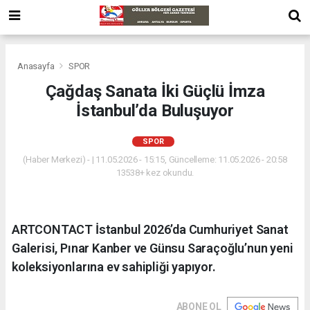
Anasayfa
SPOR
Çağdaş Sanata İki Güçlü İmza
İstanbul’da Buluşuyor
SPOR
(Haber Merkezi) - | 11.05.2026 - 15:15, Güncelleme: 11.05.2026 - 20:58
13538+ kez okundu.
ARTCONTACT İstanbul 2026’da Cumhuriyet Sanat
Galerisi, Pınar Kanber ve Günsu Saraçoğlu’nun yeni
koleksiyonlarına ev sahipliği yapıyor.
ABONE OL