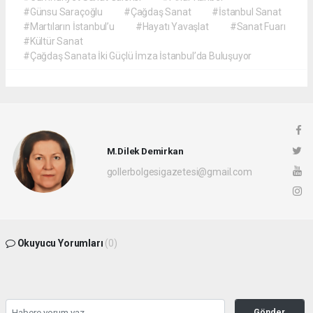
#Günsu Saraçoğlu
#Çağdaş Sanat
#İstanbul Sanat
#Martıların İstanbul’u
#Hayatı Yavaşlat
#Sanat Fuarı
#Kültür Sanat
#Çağdaş Sanata İki Güçlü İmza İstanbul’da Buluşuyor
M.Dilek Demirkan
gollerbolgesigazetesi@gmail.com
Okuyucu Yorumları
(0)
Gönder