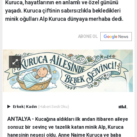
Kuruca, hayatlarının en anlamlı ve özel gününü
yaşadı. Kuruca çiftinin sabırsızlıkla bekledikleri
minik oğulları Alp Kuruca dünyaya merhaba dedi.
ABONE OL
Erkek
|
Kadın
(Haberi Sesli Oku)
ANTALYA - ​
Kucağına aldıkları ilk andan itibaren aileye
sonsuz bir sevinç ve tazelik katan minik Alp, Kuruca
hanesinin neşesi oldu. Anne Naime Kuruca ve baba