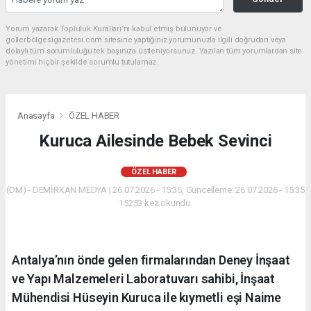
Yorum yazarak Topluluk Kuralları’nı kabul etmiş bulunuyor ve
gollerbolgesigazetesi.com sitesine yaptığınız yorumunuzla ilgili doğrudan veya
dolaylı tüm sorumluluğu tek başınıza üstleniyorsunuz. Yazılan tüm yorumlardan site
yönetimi hiçbir şekilde sorumlu tutulamaz.
Anasayfa
ÖZEL HABER
Kuruca Ailesinde Bebek Sevinci
ÖZEL HABER
(DM) - DEMİRKAN MEDYA | 26.07.2026 - 15:35, Güncelleme: 26.07.2026 - 15:35
15253 kez okundu.
Antalya’nın önde gelen firmalarından Deney İnşaat
ve Yapı Malzemeleri Laboratuvarı sahibi, İnşaat
Mühendisi Hüseyin Kuruca ile kıymetli eşi Naime