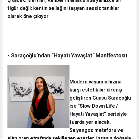
çıkacak. Martılar, Kanber’in anlatısında yalnızca bir
figür değil; kentin belleğini taşıyan sessiz tanıklar
olarak öne çıkıyor.
- Saraçoğlu’ndan “Hayatı Yavaşlat” Manifestosu
Modern yaşamın hızına
karşı estetik bir direniş
geliştiren Günsu Saraçoğlu
ise “Slow Down Life /
Hayatı Yavaşlat” serisiyle
fuarda yer alacak.
Salyangoz metaforu ve
altın oran etrafında şekillenen eserler, insanın doğayla