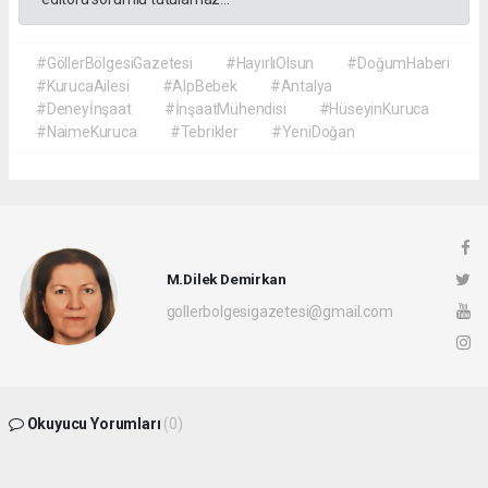
#GöllerBölgesiGazetesi
#HayırlıOlsun
#DoğumHaberi
#KurucaAilesi
#AlpBebek
#Antalya
#Deneyİnşaat
#İnşaatMühendisi
#HüseyinKuruca
#NaimeKuruca
#Tebrikler
#YeniDoğan
M.Dilek Demirkan
gollerbolgesigazetesi@gmail.com
Okuyucu Yorumları
(0)