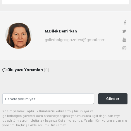
M.Dilek Demirkan
gollerbolgesigazetesi@gmail.com
Okuyucu Yorumları
(0)
Gönder
Yorum yazarak Topluluk Kuralları’nı kabul etmiş bulunuyor ve
gollerbolgesigazetesi.com sitesine yaptığınız yorumunuzla ilgili doğrudan veya
dolaylı tüm sorumluluğu tek başınıza üstleniyorsunuz. Yazılan tüm yorumlardan site
yönetimi hiçbir şekilde sorumlu tutulamaz.