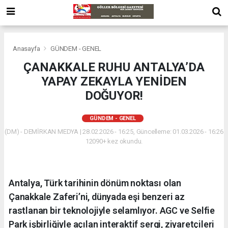
Anasayfa
GÜNDEM - GENEL
ÇANAKKALE RUHU ANTALYA’DA
YAPAY ZEKAYLA YENİDEN
DOĞUYOR!
GÜNDEM - GENEL
(DM) - DEMİRKAN MEDYA | 28.02.2026 - 16:25, Güncelleme: 01.03.2026 - 16:26
12090+ kez okundu.
Antalya, Türk tarihinin dönüm noktası olan
Çanakkale Zaferi’ni, dünyada eşi benzeri az
rastlanan bir teknolojiyle selamlıyor. AGC ve Selfie
Park işbirliğiyle açılan interaktif sergi, ziyaretçileri