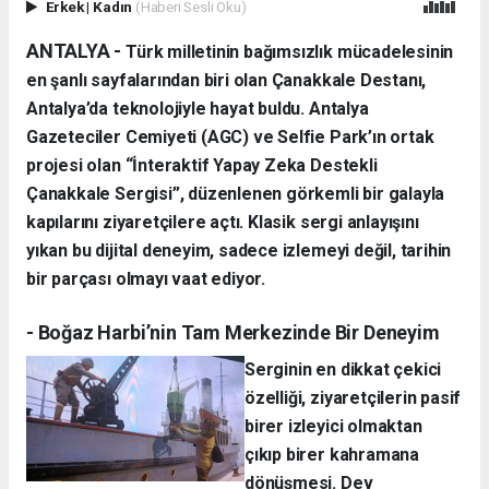
Erkek
|
Kadın
(Haberi Sesli Oku)
ANTALYA -
Türk milletinin bağımsızlık mücadelesinin
en şanlı sayfalarından biri olan Çanakkale Destanı,
Antalya’da teknolojiyle hayat buldu. Antalya
Gazeteciler Cemiyeti (AGC) ve Selfie Park’ın ortak
projesi olan “İnteraktif Yapay Zeka Destekli
Çanakkale Sergisi”, düzenlenen görkemli bir galayla
kapılarını ziyaretçilere açtı. Klasik sergi anlayışını
yıkan bu dijital deneyim, sadece izlemeyi değil, tarihin
bir parçası olmayı vaat ediyor.
- Boğaz Harbi’nin Tam Merkezinde Bir Deneyim
Serginin en dikkat çekici
özelliği, ziyaretçilerin pasif
birer izleyici olmaktan
çıkıp birer kahramana
dönüşmesi. Dev