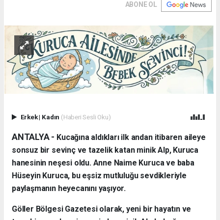
ABONE OL
Erkek
|
Kadın
(Haberi Sesli Oku)
ANTALYA - ​
Kucağına aldıkları ilk andan itibaren aileye
sonsuz bir sevinç ve tazelik katan minik Alp, Kuruca
hanesinin neşesi oldu. Anne Naime Kuruca ve baba
Hüseyin Kuruca, bu eşsiz mutluluğu sevdikleriyle
paylaşmanın heyecanını yaşıyor.
​Göller Bölgesi Gazetesi olarak, yeni bir hayatın ve