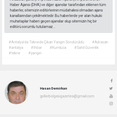
Haber Ajansı (DHA) ve diğer ajanslar tarafından eklenen tüm
haberler, sitemizin editörlerinin müdahalesi olmadan ajans
kanallarından çekilmektedir. Bu haberlerde yer alan hukuki
muhataplar haberi geçen ajanslar olup sitemizin hiç bir
editörü sorumlu tutulamaz...
#Antalya'da Teknede Çıkan Yangın Söndürüldü
#Adrasan
#antalya
#İhbar
#Kumluca
#Sahil Güvenlik
#tekne
#yangın
Hasan Demirkan
gollerbolgesigazetesi@gmail.com