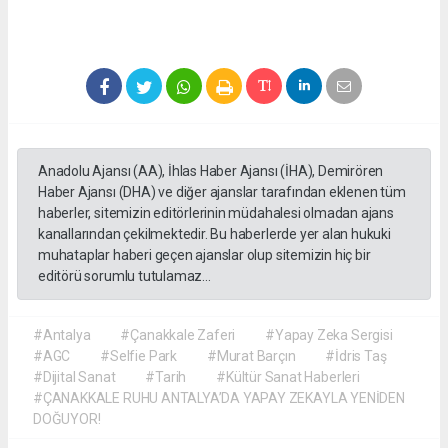
Anadolu Ajansı (AA), İhlas Haber Ajansı (İHA), Demirören
Haber Ajansı (DHA) ve diğer ajanslar tarafından eklenen tüm
haberler, sitemizin editörlerinin müdahalesi olmadan ajans
kanallarından çekilmektedir. Bu haberlerde yer alan hukuki
muhataplar haberi geçen ajanslar olup sitemizin hiç bir
editörü sorumlu tutulamaz...
#Antalya
#Çanakkale Zaferi
#Yapay Zeka Sergisi
#AGC
#Selfie Park
#Murat Barçın
#İdris Taş
#Dijital Sanat
#Tarih
#Kültür Sanat Haberleri
#ÇANAKKALE RUHU ANTALYA’DA YAPAY ZEKAYLA YENİDEN
DOĞUYOR!