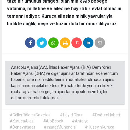
taze bir umudun simgesi olan minik Alp bebeğe
vatanına, milletine ve ailesine hayırlı bir evlat olmasını
temenni ediyor; Kuruca ailesine minik yavrularıyla
birlikte sağlık, neşe ve huzur dolu bir ömür diliyoruz.
Anadolu Ajansı (AA), İhlas Haber Ajansı (İHA), Demirören
Haber Ajansı (DHA) ve diğer ajanslar tarafından eklenen tüm
haberler, sitemizin editörlerinin müdahalesi olmadan ajans
kanallarından çekilmektedir. Bu haberlerde yer alan hukuki
muhataplar haberi geçen ajanslar olup sitemizin hiç bir
editörü sorumlu tutulamaz...
#GöllerBölgesiGazetesi
#HayırlıOlsun
#DoğumHaberi
#KurucaAilesi
#AlpBebek
#Antalya
#Deneyİnşaat
#İnşaatMühendisi
#HüseyinKuruca