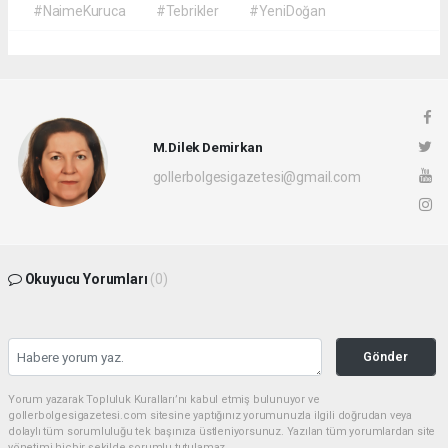
#NaimeKuruca
#Tebrikler
#YeniDoğan
M.Dilek Demirkan
gollerbolgesigazetesi@gmail.com
Okuyucu Yorumları
(0)
Gönder
Yorum yazarak Topluluk Kuralları’nı kabul etmiş bulunuyor ve
gollerbolgesigazetesi.com sitesine yaptığınız yorumunuzla ilgili doğrudan veya
dolaylı tüm sorumluluğu tek başınıza üstleniyorsunuz. Yazılan tüm yorumlardan site
yönetimi hiçbir şekilde sorumlu tutulamaz.