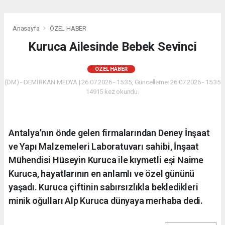
Anasayfa
ÖZEL HABER
Kuruca Ailesinde Bebek Sevinci
ÖZEL HABER
(DM) - DEMİRKAN MEDYA | 26.07.2026 - 15:35, Güncelleme: 26.07.2026 - 15:35
14915 kez okundu.
Antalya’nın önde gelen firmalarından Deney İnşaat
ve Yapı Malzemeleri Laboratuvarı sahibi, İnşaat
Mühendisi Hüseyin Kuruca ile kıymetli eşi Naime
Kuruca, hayatlarının en anlamlı ve özel gününü
yaşadı. Kuruca çiftinin sabırsızlıkla bekledikleri
minik oğulları Alp Kuruca dünyaya merhaba dedi.