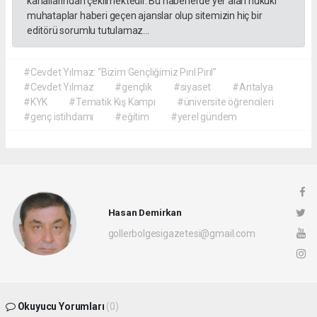
kanallarından çekilmektedir. Bu haberlerde yer alan hukuki
muhataplar haberi geçen ajanslar olup sitemizin hiç bir
editörü sorumlu tutulamaz...
#Cevdet Yılmaz: “Bizim Gençliğimiz Pırıl Pırıl”
#Cevdet Yılmaz
#gençlik
#siyaset
#Antalya
#KYK
#Tematik Kış Kampı
#üniversite öğrencileri
#genç istihdamı
#eğitim
#yerel gündem
Hasan Demirkan
gollerbolgesigazetesi@gmail.com
Okuyucu Yorumları
(0)