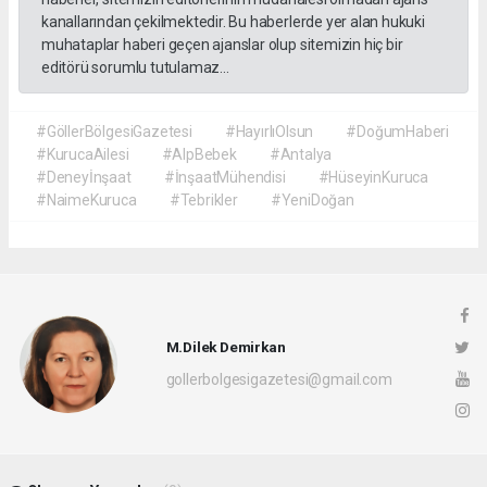
kanallarından çekilmektedir. Bu haberlerde yer alan hukuki
muhataplar haberi geçen ajanslar olup sitemizin hiç bir
editörü sorumlu tutulamaz...
#GöllerBölgesiGazetesi
#HayırlıOlsun
#DoğumHaberi
#KurucaAilesi
#AlpBebek
#Antalya
#Deneyİnşaat
#İnşaatMühendisi
#HüseyinKuruca
#NaimeKuruca
#Tebrikler
#YeniDoğan
M.Dilek Demirkan
gollerbolgesigazetesi@gmail.com