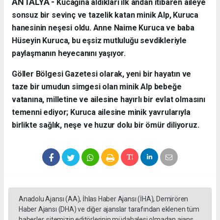
ANTALYA - ​
Kucağına aldıkları ilk andan itibaren aileye
sonsuz bir sevinç ve tazelik katan minik Alp, Kuruca
hanesinin neşesi oldu. Anne Naime Kuruca ve baba
Hüseyin Kuruca, bu eşsiz mutluluğu sevdikleriyle
paylaşmanın heyecanını yaşıyor.
​Göller Bölgesi Gazetesi olarak, yeni bir hayatın ve
taze bir umudun simgesi olan minik Alp bebeğe
vatanına, milletine ve ailesine hayırlı bir evlat olmasını
temenni ediyor; Kuruca ailesine minik yavrularıyla
birlikte sağlık, neşe ve huzur dolu bir ömür diliyoruz.
Anadolu Ajansı (AA), İhlas Haber Ajansı (İHA), Demirören
Haber Ajansı (DHA) ve diğer ajanslar tarafından eklenen tüm
haberler, sitemizin editörlerinin müdahalesi olmadan ajans