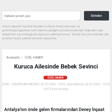
Gönder
Yorum yazarak Topluluk Kuralları’nı kabul etmiş bulunuyor ve
gollerbolgesigazetesi.com sitesine yaptığınız yorumunuzla ilgili doğrudan veya
dolaylı tüm sorumluluğu tek başınıza üstleniyorsunuz. Yazılan tüm yorumlardan site
yönetimi hiçbir şekilde sorumlu tutulamaz.
Anasayfa
ÖZEL HABER
Kuruca Ailesinde Bebek Sevinci
ÖZEL HABER
(DM) - DEMİRKAN MEDYA | 26.07.2026 - 15:35, Güncelleme: 26.07.2026 - 15:35
14577 kez okundu.
Antalya’nın önde gelen firmalarından Deney İnşaat