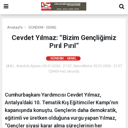
Anasayfa
GÜNDEM - GENEL
Cevdet Yılmaz: “Bizim Gençliğimiz
Pırıl Pırıl”
GÜNDEM - GENEL
(AA) - Anadolu Ajansı | 30.01.2026 - 21:07, Güncelleme: 30.01.2026 - 21:07
12945+ kez okundu.
Cumhurbaşkanı Yardımcısı Cevdet Yılmaz,
Antalya’daki 10. Tematik Kış Eğitimciler Kampı’nın
kapanışında konuştu. Gençlerin daha demokratik,
eğitimli ve üretken olduğuna vurgu yapan Yılmaz,
“Gençler siyasi karar alma süreçlerinin her