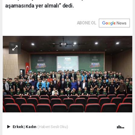
aşamasında yer almalı” dedi.
ABONE OL
Erkek
|
Kadın
(Haberi Sesli Oku)